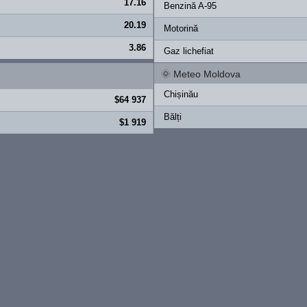
17.16
Benzină A-95
20.19
Motorină
3.86
Gaz lichefiat
🌞
Meteo Moldova
Chișinău
$64 937
Bălți
$1 919