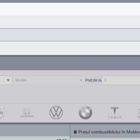
Preț de la
⛽
Prețul combustibilului în Moldo