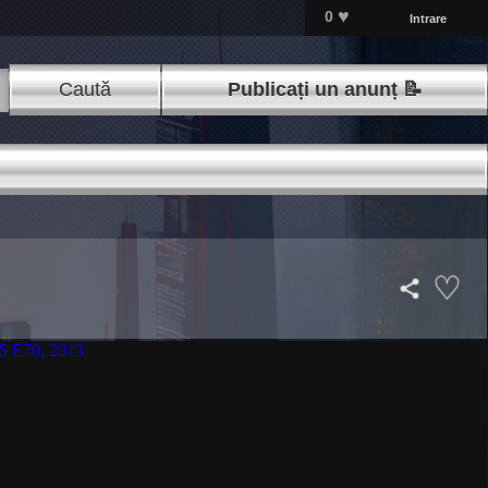
♥
0
Intrare
Caută
Publicați un anunț 📝