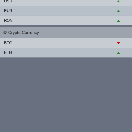
USD
▲
EUR
▲
RON
▲
🪙
Crypto Currency
BTC
▼
ETH
▲