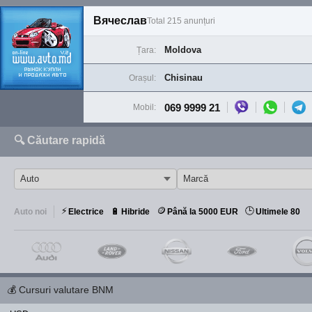
Вячеслав
Total 215 anunțuri
Moldova
Țara:
Chisinau
Orașul:
069 9999 21
Mobil:
🔍 Căutare rapidă
⚡
🪙
🕒
🔋
Auto noi
Electrice
Hibride
Până la 5000 EUR
Ultimele 80
💰
Cursuri valutare BNM