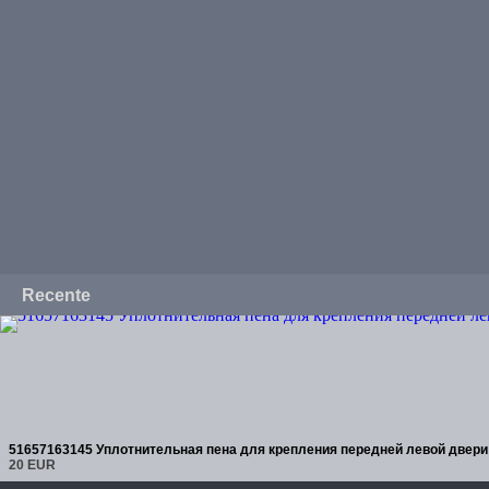
Recente
51657163145 Уплотнительная пена для крепления передней левой двер
20 EUR