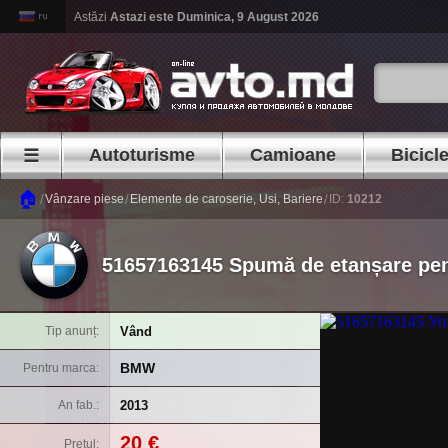
Astăzi
Astazi este
Duminica, 9 August 2026
Autoturisme
Camioane
Bicicl
☰
🏠
/
/
/
Vânzare piese
Elemente de caroserie, Usi, Bariere
ID:
10212
51657163145 Spumă de etanșare pent
Vând
Tip anunț
BMW
Pentru marca
2013
An fab.
20 €
Prețul