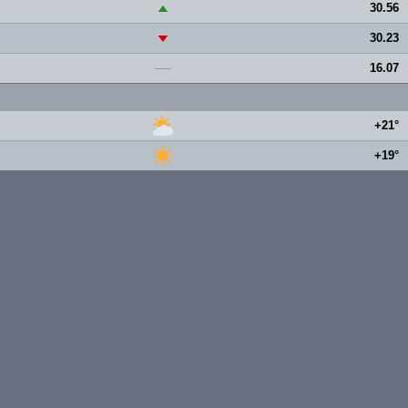
30.56
▲
30.23
▼
16.07
—
+21°
+19°