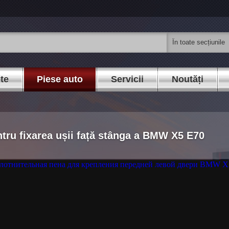
ete
Piese auto
Servicii
Noutăți
ru fixarea ușii față stânga a BMW X5 E70