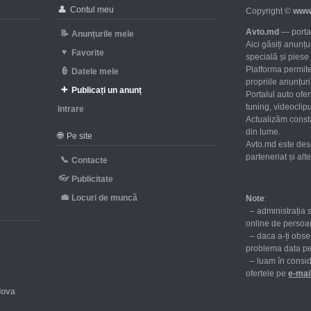
👤
Contul meu
Copyright ©
www
Avto.md
— portal
📝
Anunțurile mele
Aici găsiți anunț
♥
Favorite
specială și piese
Platforma permite
👮
Datele mele
propriile anunțuri 
➕
Publicați un anunț
Portalul auto ofe
tuning, videoclipu
Intrare
Actualizăm consta
d
din lume.
🌐
Pe site
Avto.md este des
parteneriat și al
📞
Contacte
👓
Publicitate
💼
Locuri de muncă
Note
:
– administrația 
online de persoan
– daca a-ți obser
problema data p
– luam în consid
ofertele pe
е-mai
dova