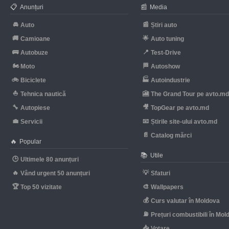
📋
📰
Anunțuri
Media
🚘
📰
Auto
Știri auto
🚚
🌟
Camioane
Auto tuning
🚌
📍
Autobuze
Test-Drive
🏍
🏁
Moto
Autoshow
🚲
🏭
Biciclete
Autoindustrie
⛵
🎦
Tehnica nautică
The Grand Tour pe avto.m
🔧
🎥
Autopiese
TopGear pe avto.md
💼
📧
Servicii
Știrile site-ului avto.md
📄
Catalog mărci
🔥
Popular
📚
Utile
🕒
Ultimele 80 anunțuri
🔥
💡
Vând urgent 50 anunțuri
Sfaturi
🏆
🎨
Top 50 vizitate
Wallpapers
💰
Curs valutar în Moldova
⛽
Prețuri combustibili în Mol
📥
Votare