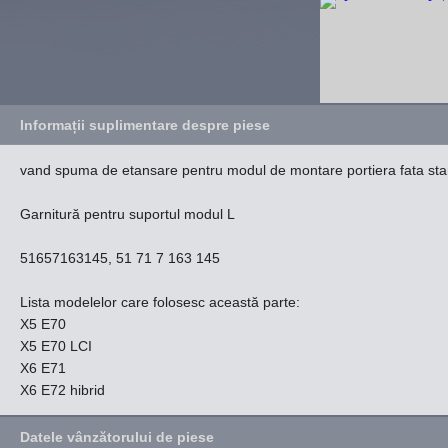
Informații suplimentare despre piese
vand spuma de etansare pentru modul de montare portiera fata st
Garnitură pentru suportul modul L
51657163145, 51 71 7 163 145
Lista modelelor care folosesc această parte:
X5 E70
X5 E70 LCI
X6 E71
X6 E72 hibrid
Datele vânzătorului de piese