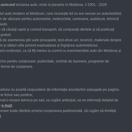
.avto.md
vinzarea auto, moto si pieselor in Moldova. // 2001 - 2026
ul auto modern al Moldovei, care reunește tot ce are nevoie un automobilist.
uri de vânzare pentru automobile, motociclete, camioane, autobuze, tehnică
 auto.
 să căutați rapid și comod transport, să comparați ofertele și să publicați
gratuit.
ră de asemenea știri auto proaspete, test-drive-uri, recenzii, materiale despre
ri și sfaturi utile privind exploatarea și îngrijirea automobilului.
nt conținutul, ca să fiți mereu la curent cu evenimentele auto din Moldova și
chis pentru colaborare: publicitate, schimb de bannere, programe de
te forme de cooperare.
saitului nu poartă raspundere de informația anunțurilor adaugate pe pagina
e fizice sau juridice;
vat o eroare tehnica pe sait, va rugăm anticipat, sa ne informați detaliat de
e
е-mail
;
erare toate
ofertele
privind cooperarea parteneriată,
vă rugăm
să
trimiteți
l
.