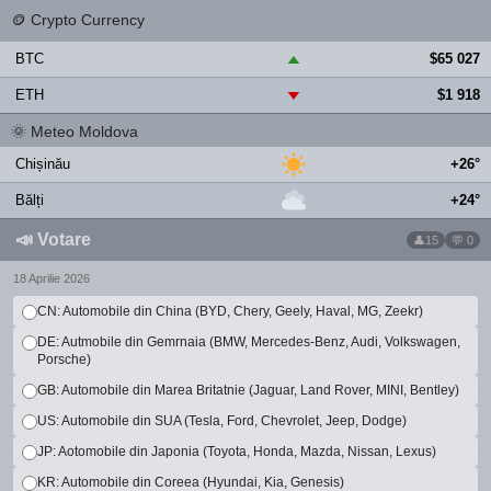
🪙
Crypto Currency
BTC
$65 027
▲
ETH
$1 918
▼
🌞
Meteo Moldova
Chișinău
+26°
Bălți
+24°
📣
Votare
15
💬 0
18 Aprilie 2026
CN: Automobile din China (BYD, Chery, Geely, Haval, MG, Zeekr)
DE: Autmobile din Gemrnaia (BMW, Mercedes-Benz, Audi, Volkswagen,
Porsche)
GB: Automobile din Marea Britatnie (Jaguar, Land Rover, MINI, Bentley)
US: Automobile din SUA (Tesla, Ford, Chevrolet, Jeep, Dodge)
JP: Aotomobile din Japonia (Toyota, Honda, Mazda, Nissan, Lexus)
KR: Automobile din Coreea (Hyundai, Kia, Genesis)