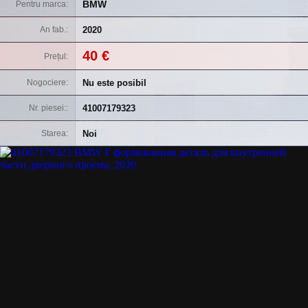
BMW
Pentru marca
2020
An fab.
40 €
Prețul
Nu este posibil
Nogociere
41007179323
Nr. piesei:
Noi
Starea