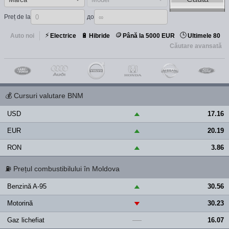
Preț de la
до
⚡
🪙
🕒
🔋
Auto noi
Electrice
Hibride
Până la 5000 EUR
Ultimele 80
Căutare avansată
💰
Cursuri valutare BNM
USD
17.16
▲
EUR
20.19
▲
RON
3.86
▲
⛽
Prețul combustibilului în Moldova
Benzină A-95
30.56
▲
Motorină
30.23
▼
Gaz lichefiat
16.07
—