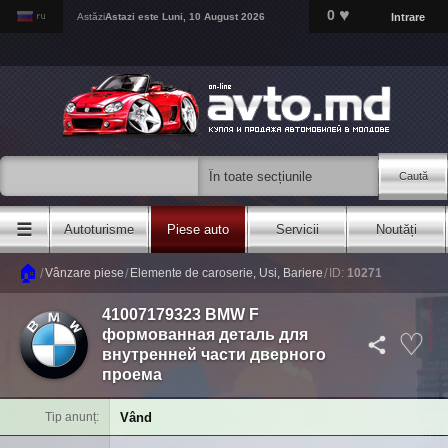
♥
0
Intrare
Astăzi
Astazi este
Luni, 10 August 2026
Caută
☰
Autoturisme
Piese auto
Servicii
Noutăți
🏠
/
/
/
Vânzare piese
Elemente de caroserie, Usi, Bariere
ID:
10271
41007179323 BMW F
формованная деталь для
внутренней части дверного
проема
Vând
Tip anunț