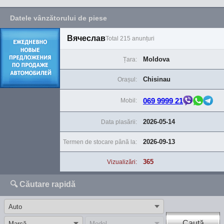
Datele vânzătorului de piese
Вячеслав
Total 215 anunțuri
Moldova
Țara:
Chisinau
Orașul:
069 9999 21
Mobil:
2026-05-14
Data plasării:
2026-09-13
Termen de stocare până la:
365
Vizualizări:
🔍 Căutare rapidă
Caută