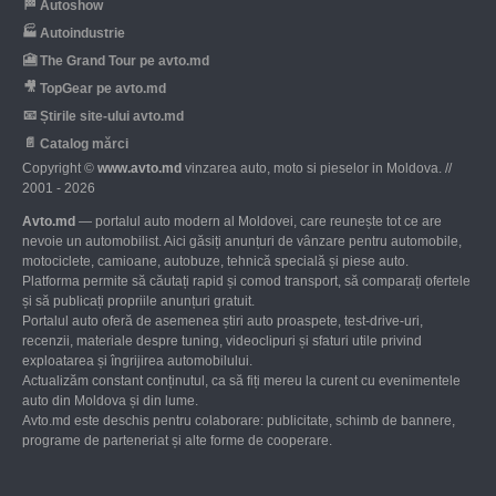
🏁
Autoshow
🏭
Autoindustrie
🎦
The Grand Tour pe avto.md
🎥
TopGear pe avto.md
📧
Știrile site-ului avto.md
📄
Catalog mărci
Copyright ©
www.avto.md
vinzarea auto, moto si pieselor in Moldova. //
2001 - 2026
Avto.md
— portalul auto modern al Moldovei, care reunește tot ce are
nevoie un automobilist. Aici găsiți anunțuri de vânzare pentru automobile,
motociclete, camioane, autobuze, tehnică specială și piese auto.
Platforma permite să căutați rapid și comod transport, să comparați ofertele
și să publicați propriile anunțuri gratuit.
Portalul auto oferă de asemenea știri auto proaspete, test-drive-uri,
recenzii, materiale despre tuning, videoclipuri și sfaturi utile privind
exploatarea și îngrijirea automobilului.
Actualizăm constant conținutul, ca să fiți mereu la curent cu evenimentele
auto din Moldova și din lume.
Avto.md este deschis pentru colaborare: publicitate, schimb de bannere,
programe de parteneriat și alte forme de cooperare.