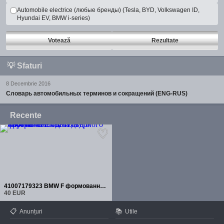
Automobile electrice (любые бренды) (Tesla, BYD, Volkswagen ID,
Hyundai EV, BMW i-series)
Votează
Rezultate
💡
Sfaturi
8 Decembrie 2016
Словарь автомобильных терминов и сокращений (ENG-RUS)
Recente
41007179323 BMW F формованная деталь для внутренней части дверного проема
40 EUR
📋
📚
Anunțuri
Utile