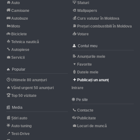
🚘
💡
Auto
Sfaturi
🚚
🎨
Camioane
Wallpapers
🚌
💰
Autobuze
Curs valutar în Moldova
🏍
⛽
Moto
Prețuri combustibili în Moldova
🚲
📥
Biciclete
Votare
⛵
Tehnica nautică
👤
Contul meu
🔧
Autopiese
📝
Anunțurile mele
💼
Servicii
♥
Favorite
🔥
Popular
👮
Datele mele
🕒
➕
Ultimele 80 anunțuri
Publicați un anunț
🔥
Vând urgent 50 anunțuri
Intrare
🏆
Top 50 vizitate
🌐
Pe site
📰
Media
📞
Contacte
📰
👓
Știri auto
Publicitate
🌟
💼
Auto tuning
Locuri de muncă
📍
Test-Drive