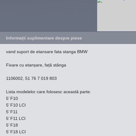
Informații suplimentare despre piese
vand suport de etansare fata stanga BMW
Fixare cu etanșare, față stânga
1106002, 51 76 7 019 803
Lista modelelor care folosesc această parte:
5’ F10
5’ F10 LCI
5’ F11
5’ F11 LCI
5’ F18
5’ F18 LCI