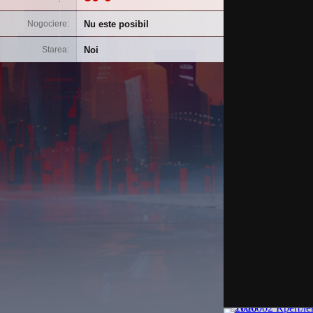
Nu este posibil
Nogociere
Noi
Starea