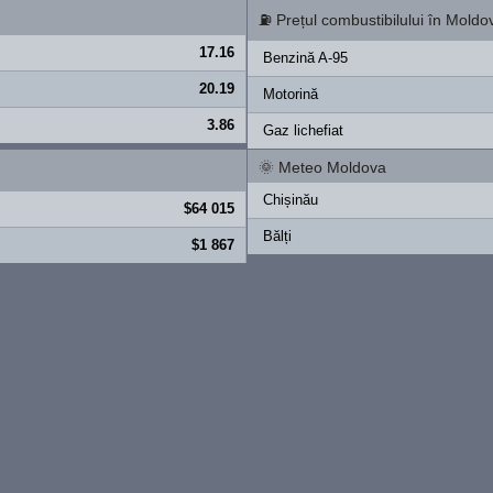
⛽
Prețul combustibilului în Moldo
17.16
Benzină A-95
20.19
Motorină
3.86
Gaz lichefiat
🌞
Meteo Moldova
Chișinău
$64 015
Bălți
$1 867