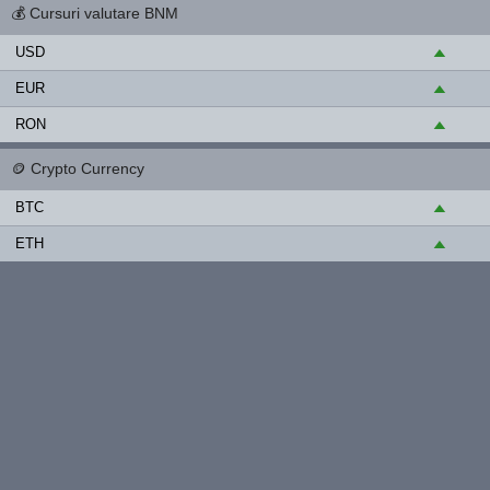
💰
Cursuri valutare BNM
USD
▲
EUR
▲
RON
▲
🪙
Crypto Currency
BTC
▲
ETH
▲