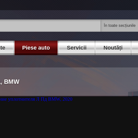
ete
Piese auto
Servicii
Noutăți
ga, BMW