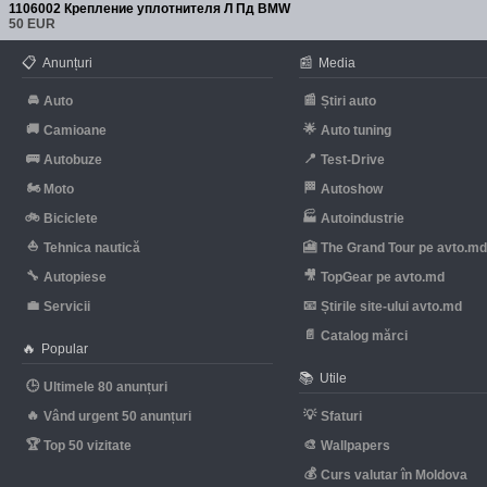
1106002 Крепление уплотнителя Л Пд BMW
50 EUR
📋
📰
Anunțuri
Media
🚘
📰
Auto
Știri auto
🚚
🌟
Camioane
Auto tuning
🚌
📍
Autobuze
Test-Drive
🏍
🏁
Moto
Autoshow
🚲
🏭
Biciclete
Autoindustrie
⛵
🎦
Tehnica nautică
The Grand Tour pe avto.m
🔧
🎥
Autopiese
TopGear pe avto.md
💼
📧
Servicii
Știrile site-ului avto.md
📄
Catalog mărci
🔥
Popular
📚
Utile
🕒
Ultimele 80 anunțuri
🔥
💡
Vând urgent 50 anunțuri
Sfaturi
🏆
🎨
Top 50 vizitate
Wallpapers
💰
Curs valutar în Moldova