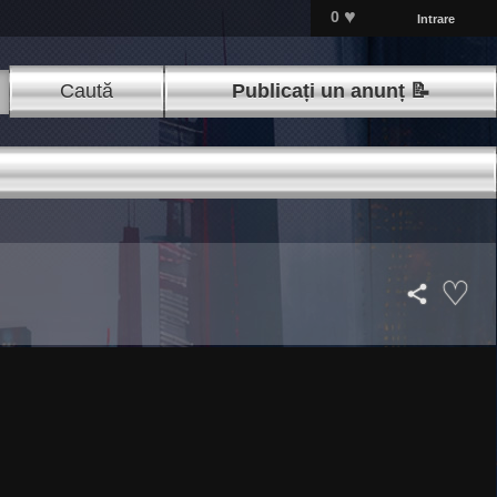
♥
0
Intrare
Caută
Publicați un anunț 📝