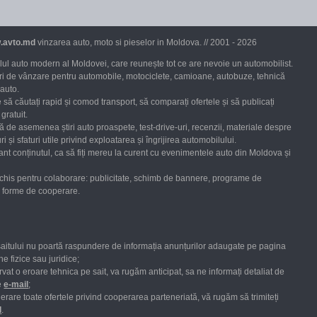
.avto.md
vinzarea auto, moto si pieselor in Moldova. // 2001 - 2026
ul auto modern al Moldovei, care reunește tot ce are nevoie un automobilist.
uri de vânzare pentru automobile, motociclete, camioane, autobuze, tehnică
 auto.
 să căutați rapid și comod transport, să comparați ofertele și să publicați
gratuit.
ră de asemenea știri auto proaspete, test-drive-uri, recenzii, materiale despre
ri și sfaturi utile privind exploatarea și îngrijirea automobilului.
nt conținutul, ca să fiți mereu la curent cu evenimentele auto din Moldova și
chis pentru colaborare: publicitate, schimb de bannere, programe de
te forme de cooperare.
saitului nu poartă raspundere de informația anunțurilor adaugate pe pagina
e fizice sau juridice;
vat o eroare tehnica pe sait, va rugăm anticipat, sa ne informați detaliat de
e
е-mail
;
erare toate
ofertele
privind cooperarea parteneriată,
vă rugăm
să
trimiteți
l
.