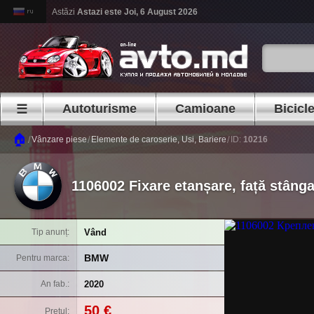
Astăzi
Astazi este
Joi, 6 August 2026
Autoturisme
Camioane
Bicicl
☰
🏠
/
/
/
Vânzare piese
Elemente de caroserie, Usi, Bariere
ID:
10216
1106002 Fixare etanșare, față stân
Vând
Tip anunț
BMW
Pentru marca
2020
An fab.
50 €
Prețul