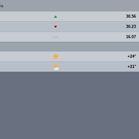
va
30.56
▲
30.23
▼
16.07
—
+24°
+21°