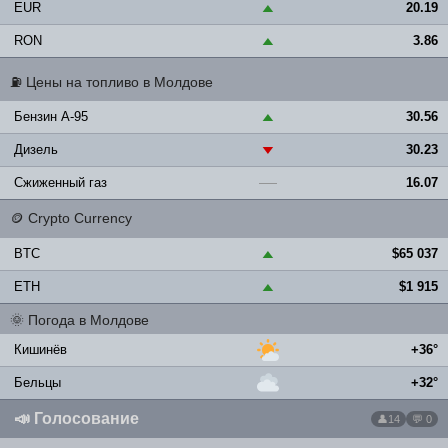
EUR
20.19
▲
RON
3.86
▲
⛽
Цены на топливо в Молдове
Бензин A-95
30.56
▲
Дизель
30.23
▼
Сжиженный газ
16.07
—
🪙
Crypto Currency
BTC
$65 037
▲
ETH
$1 915
▲
🌞
Погода в Молдове
Кишинёв
+36°
Бельцы
+32°
📣
Голосование
14
💬 0