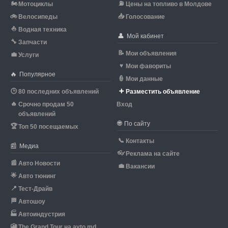
🏍
⛽
Мотоциклы
Цены на топливо в Молдове
🚲
📥
Велосипеды
Голосование
⛵
Водная техника
👤
Мой кабинет
🔧
Запчасти
📝
Мои объявления
💼
Услуги
♥
Мои фавориты
🔥
Популярное
👮
Мои данные
🕒
➕
80 последних объявлений
Разместить объявление
🔥
Срочно продам 50
Вход
объявлений
🌐
По сайту
🏆
Топ 50 посещаемых
📞
Контакты
📰
Медиа
👓
Реклама на сайте
📰
Авто Новости
💼
Вакансии
🌟
Авто тюнинг
📍
Тест-Драйв
🏁
Автошоу
🏭
Автоиндустрия
🎦
The Grand Tour на avto.md