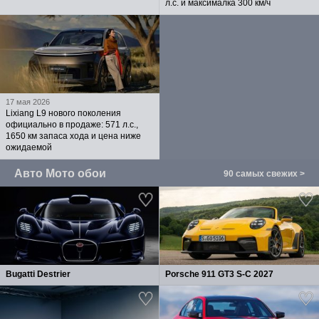
л.с. и максималка 300 км/ч
17 мая 2026
Lixiang L9 нового поколения
официально в продаже: 571 л.с.,
1650 км запаса хода и цена ниже
ожидаемой
Авто Мото обои
90 самых свежих >
Bugatti Destrier
Porsche 911 GT3 S-C 2027