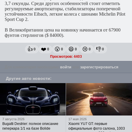
3,7 секунды. Среди других особенностей стоит отметить
регулируемые амортизаторы, стабилизаторы поперечной
устойчивости Eibach, легкие колеса с шинами Michelin Pilot
Sport Cup 2.
В Великобритании цена на новинку начинается от 67900
фунтов стерлингов ($ 84000).
👍
❤️
😮
😄
😢
👎
0
0
0
0
0
0
Просмотров: 4403
Для комментария необходимо
войти
или
зарегистрироваться
.
Другие авто новости
:
7 августа 2026
17 мая 2026
Bugatti Destrier: полное описание
Xiaomi YU7 GT: первые
гиперкара 1/1 на базе Bolide
официальные фото салона, 1003