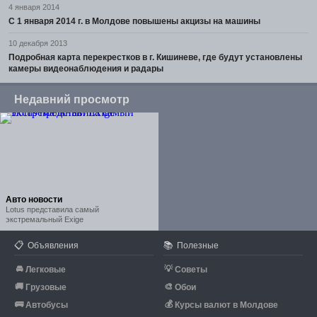
4 января 2014
С 1 января 2014 г. в Молдове повышены акцизы на машины
10 декабря 2013
Подробная карта перекрестков в г. Кишиневе, где будут установлены
камеры видеонаблюдения и радары
Недавний просмотр
Авто новости
Lotus представила самый
экстремальный Exige
📋
📚
Объявления
Полезные
🚘
💡
Легковые
Советы
🚚
🎨
Грузовые
Обои
🚌
💰
Автобусы
Курсы валют в Молдове