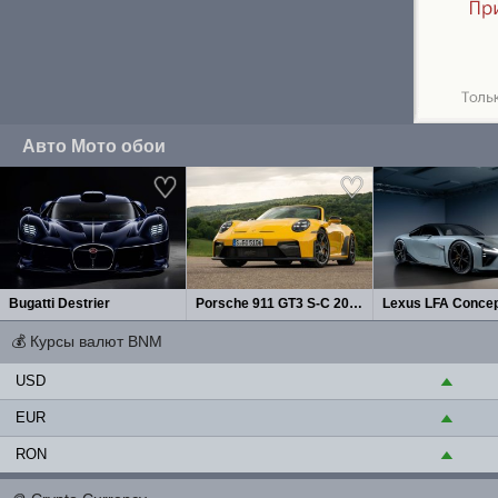
Авто Мото обои
Bugatti Destrier
Porsche 911 GT3 S-C 2027
Lexus LFA Concep
💰
Курсы валют BNM
USD
▲
EUR
▲
RON
▲