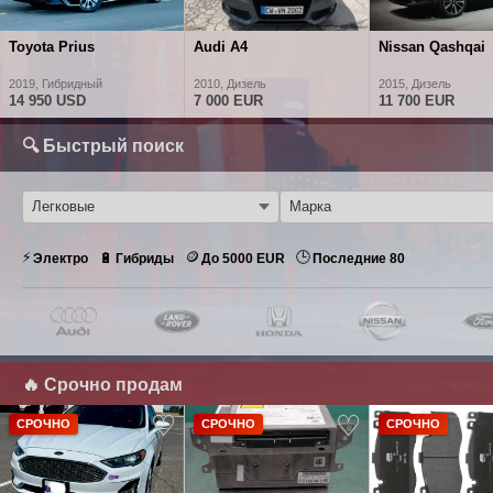
Toyota Prius
Audi A4
Nissan Qashqai
2019, Гибридный
2010, Дизель
2015, Дизель
14 950 USD
7 000 EUR
11 700 EUR
🔍 Быстрый поиск
⚡
🪙
🕒
🔋
Электро
Гибриды
До 5000 EUR
Последние 80
🔥 Срочно продам
СРОЧНО
СРОЧНО
СРОЧНО