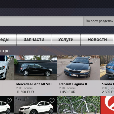
педы
Запчасти
Услуги
Новости
ыстро
ть, продать, найти быстро
Mercedes-Benz ML500
Renault Laguna II
Skoda 
д
2006, Бензин
2004, Бензин
2006, Бе
11 300 EUR
1 450 EUR
2 300 