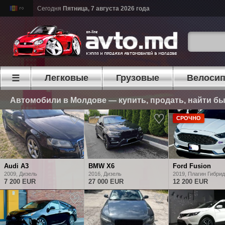
Сегодня
Пятница, 7 августа 2026 года
Легковые
Грузовые
Велоси
☰
Автомобили в Молдове — купить, продать, найти б
Автомобили в Молдове — купи
СРОЧНО
Audi A3
BMW X6
Ford Fusion
2009, Дизель
2016, Дизель
2019, Плагин Гибри
7 200 EUR
27 000 EUR
12 200 EUR