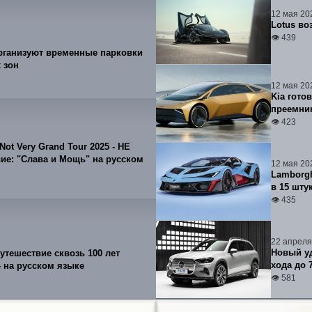
12 мая 20
Lotus во
👁 439
рганизуют временные парковки
 зон
12 мая 20
Kia гото
преемник
👁 423
Not Very Grand Tour 2025 - НЕ
е: "Слава и Мощь" на русском
12 мая 20
Lamborgh
в 15 шту
👁 435
22 апреля
Новый уд
Путешествие сквозь 100 лет
хода до 
 на русском языке
👁 581