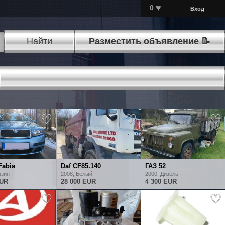
♥
0
Вход
Найти
Разместить объявление 📝
Fabia
Daf CF85.140
ГАЗ 52
нзин
2008, Белый
2000, Дизель
EUR
28 000 EUR
4 300 EUR