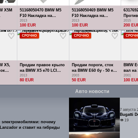
MW X5M
51168050470 BMW M5
51168050469 BMW M5
631769
F10 Накладка на
F10 Накладка на
Против
2013
2013
2015
одок
переднее правое
переднее левое
фара д
100 EUR
100 EUR
200 EU
боковое зеркало
боковое зеркало
X3 E83
СРОЧНО
СРОЧНО
СРОЧ
W X5,
Продам правое крыло
Продам пороги, сток
BMW E
чок
на BMW X5 e70 LCI
на BMW Е60 бу - 50 eur
вал на 
2013
2003
2001
3
restyle - 40 еуро 2013 г.
штука 2003
80 EUR
50 EUR
100 EU
Авто новости
7 августа 
Bugatti D
👁 19
с электромобилями: почему
anzador и ставит на гибриды