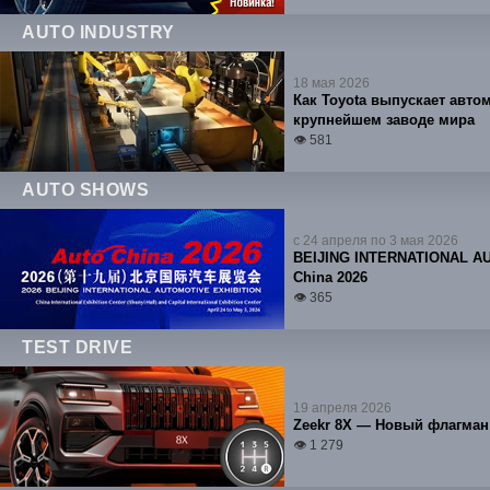
AUTO INDUSTRY
18 мая 2026
Как Toyota выпускает авто
крупнейшем заводе мира
👁 581
AUTO SHOWS
с 24 апреля по 3 мая 2026
BEIJING INTERNATIONAL A
China 2026
👁 365
TEST DRIVE
19 апреля 2026
Zeekr 8X — Новый флагман 
👁 1 279