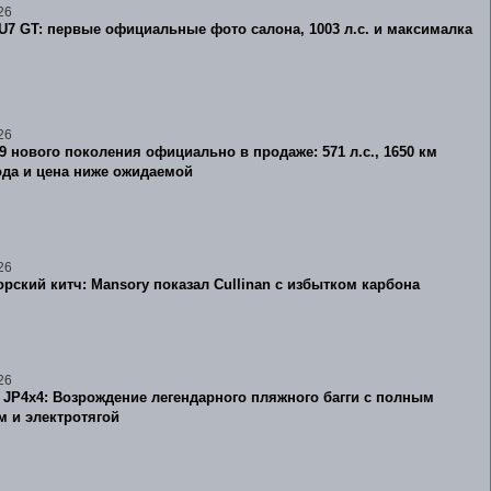
26
U7 GT: первые официальные фото салона, 1003 л.с. и максималка
26
L9 нового поколения официально в продаже: 571 л.с., 1650 км
ода и цена ниже ожидаемой
26
рский китч: Mansory показал Cullinan с избытком карбона
26
4 JP4x4: Возрождение легендарного пляжного багги с полным
 и электротягой