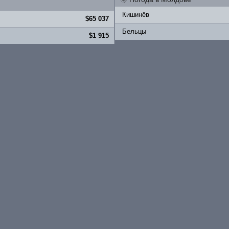
Кишинёв
$65 037
Бельцы
$1 915