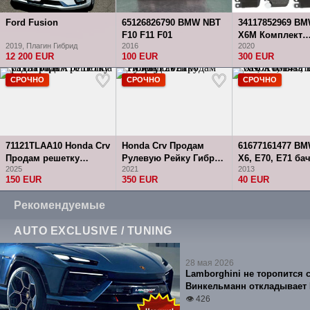
Ford Fusion
65126826790 BMW NBT
34117852969 B
F10 F11 F01
X6M Комплект
2019, Плагин Гибрид
2016
2020
тормозных кол
12 200 EUR
100 EUR
300 EUR
2015-2018
СРОЧНО
СРОЧНО
СРОЧНО
71121TLAA10 Honda Crv
Honda Crv Продам
61677161477 BM
Продам решетку
Рулевую Рейку Гибрид
X6, E70, E71 ба
2025
2021
2013
радиатора
2021
омывателя 201
150 EUR
350 EUR
40 EUR
Рекомендуемые
AUTO EXCLUSIVE / TUNING
28 мая 2026
Lamborghini не торопится 
Винкельманн откладывает L
👁 426