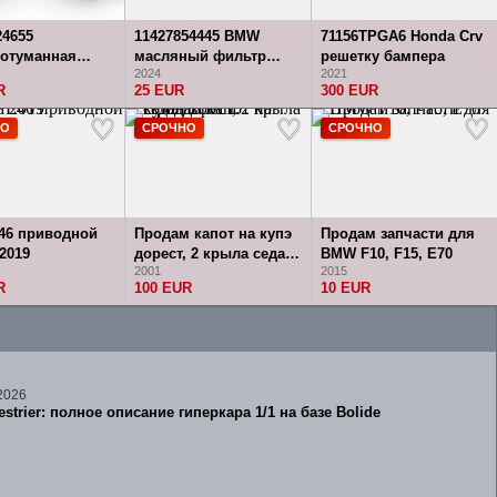
24655
11427854445 BMW
71156TPGA6 Honda Crv
отуманная
масляный фильтр
решетку бампера
2024
2021
ля BMW X5 E70
MPower
R
25 EUR
300 EUR
 E80 E81
НО
СРОЧНО
СРОЧНО
46 приводной
Продам капот на купэ
Продам запчасти для
2019
дорест, 2 крыла седан
BMW F10, F15, E70
2001
2015
2001 г.
R
100 EUR
10 EUR
2026
estrier: полное описание гиперкара 1/1 на базе Bolide