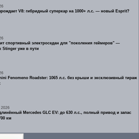
26
зрождает V8: гибридный суперкар на 1000+ л.с. — новый Esprit?
26
вит спортивный электроседан для "поколения геймеров" —
 Stinger уже в пути
26
ini Fenomeno Roadster: 1065 л.с. без крыши и эксклюзивный тираж
к
 2026
линённый Mercedes GLC EV: до 630 л.с., полный привод и запас
700 км