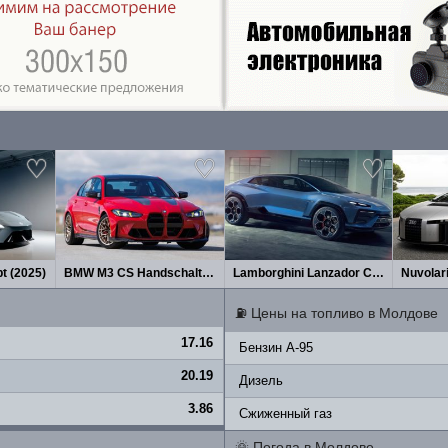
t (2025)
BMW M3 CS Handschalter (2027)
Lamborghini Lanzador Concept 2026
Nuvolar
⛽
Цены на топливо в Молдове
17.16
Бензин A-95
20.19
Дизель
3.86
Сжиженный газ
🌞
Погода в Молдове