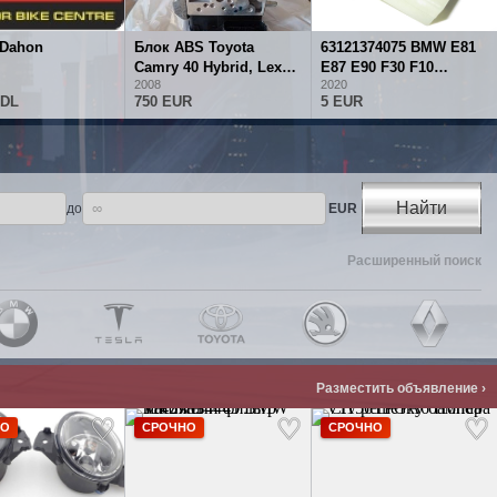
 Dahon
Блок ABS Toyota
63121374075 BMW E81
Camry 40 Hybrid, Lexus
E87 E90 F30 F10
2008
2020
Rx 400h
Расширительная гайка
MDL
750 EUR
5 EUR
Найти
до
EUR
Расширенный поиск
Разместить объявление ›
НО
СРОЧНО
СРОЧНО