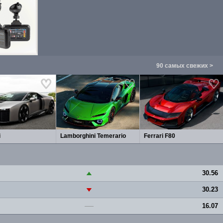
90 самых свежих >
i
Lamborghini Temerario
Ferrari F80
30.56
▲
30.23
▼
16.07
—