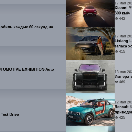
17 мая 20
Xiaomi Y
300 км/ч
👁 442
мобиль каждые 60 секунд на
17 мая 20
Lixiang 
запаса х
👁 415
UTOMOTIVE EXHIBITION-Auto
13 мая 20
Императо
👁 469
12 мая 20
Renault 
приводом
Test Drive
👁 425