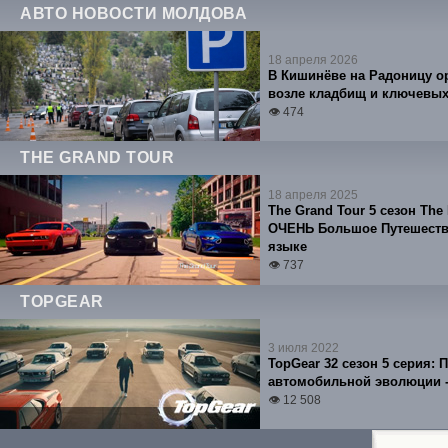
АВТО НОВОСТИ МОЛДОВА
18 апреля 2026
В Кишинёве на Радоницу о
возле кладбищ и ключевых
👁 474
THE GRAND TOUR
18 апреля 2025
The Grand Tour 5 сезон The 
ОЧЕНЬ Большое Путешестви
языке
👁 737
TOPGEAR
3 июля 2022
TopGear 32 сезон 5 серия: 
автомобильной эволюции -
👁 12 508