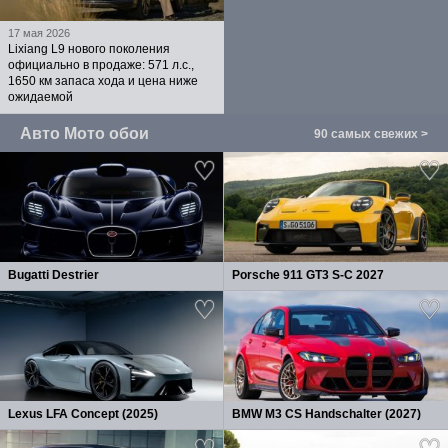
17 мая 2026
Lixiang L9 нового поколения
официально в продаже: 571 л.с.,
1650 км запаса хода и цена ниже
ожидаемой
Авто Мото обои
90 самых свежих >
Bugatti Destrier
Porsche 911 GT3 S-C 2027
Lexus LFA Concept (2025)
BMW M3 CS Handschalter (2027)