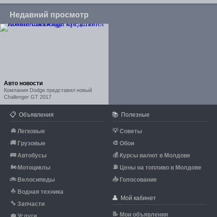
Недавний просмотр
Авто новости
Компания Dodge представил новый
Challenger GT 2017
📋
📚
Объявления
Полезные
🚘
💡
Легковые
Советы
🚚
🎨
Грузовые
Обои
🚌
💰
Автобусы
Курсы валют в Молдове
🏍
⛽
Мотоциклы
Цены на топливо в Молдове
🚲
📥
Велосипеды
Голосование
⛵
Водная техника
👤
Мой кабинет
🔧
Запчасти
📝
Мои объявления
💼
Услуги