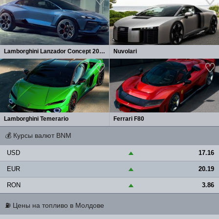
Lamborghini Lanzador Concept 2026
Nuvolari
Lamborghini Temerario
Ferrari F80
💰
Курсы валют BNM
USD
17.16
▲
EUR
20.19
▲
RON
3.86
▲
⛽
Цены на топливо в Молдове