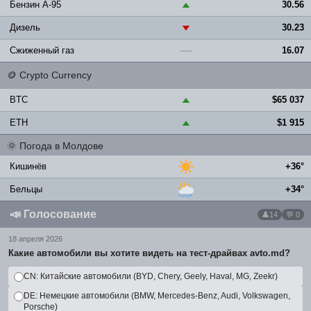
Бензин A-95
30.56
▲
Дизель
30.23
▼
Сжиженный газ
16.07
—
🪙
Crypto Currency
BTC
$65 037
▲
ETH
$1 915
▲
🌞
Погода в Молдове
Кишинёв
+36°
Бельцы
+34°
📣
Голосование
14
💬 0
18 апреля 2026
Какие автомобили вы хотите видеть на тест-драйвах avto.md?
CN: Китайские автомобили (BYD, Chery, Geely, Haval, MG, Zeekr)
DE: Немецкие автомобили (BMW, Mercedes-Benz, Audi, Volkswagen,
Porsche)