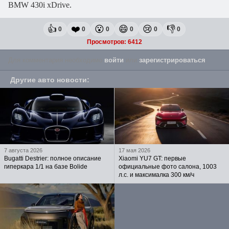
BMW 430i xDrive.
👍
❤️
😮
😄
😢
👎
0
0
0
0
0
0
Просмотров: 6412
Для комментария необходимо
войти
или
зарегистрироваться
.
Другие авто новости
:
7 августа 2026
17 мая 2026
Bugatti Destrier: полное описание
Xiaomi YU7 GT: первые
гиперкара 1/1 на базе Bolide
официальные фото салона, 1003
л.с. и максималка 300 км/ч