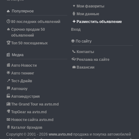
♥
Мои фавориты
🔥
Популярное
👮
Мои данные
🕒
➕
80 последних объявлений
Разместить объявление
🔥
Срочно продам 50
Вход
объявлений
🌐
По сайту
🏆
Топ 50 посещаемых
📞
Контакты
📰
Медиа
👓
Реклама на сайте
📰
Авто Новости
💼
Вакансии
🌟
Авто тюнинг
📍
Тест-Драйв
🏁
Автошоу
🏭
Автоиндустрия
🎦
The Grand Tour на avto.md
🎥
TopGear на avto.md
📧
Новости сайта avto.md
📄
Каталог брэндов
Copyright © 2001 - 2026
www.avto.md
продажа и покупка автомобилей