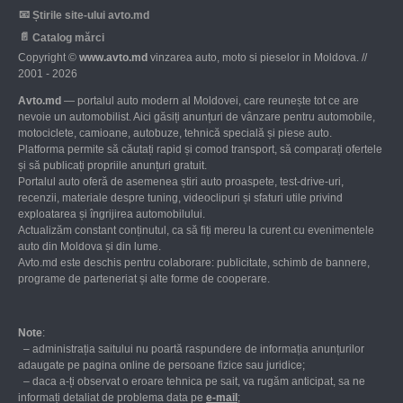
📧
Știrile site-ului avto.md
📄
Catalog mărci
Copyright ©
www.avto.md
vinzarea auto, moto si pieselor in Moldova. //
2001 - 2026
Avto.md
— portalul auto modern al Moldovei, care reunește tot ce are
nevoie un automobilist. Aici găsiți anunțuri de vânzare pentru automobile,
motociclete, camioane, autobuze, tehnică specială și piese auto.
Platforma permite să căutați rapid și comod transport, să comparați ofertele
și să publicați propriile anunțuri gratuit.
Portalul auto oferă de asemenea știri auto proaspete, test-drive-uri,
recenzii, materiale despre tuning, videoclipuri și sfaturi utile privind
exploatarea și îngrijirea automobilului.
Actualizăm constant conținutul, ca să fiți mereu la curent cu evenimentele
auto din Moldova și din lume.
Avto.md este deschis pentru colaborare: publicitate, schimb de bannere,
programe de parteneriat și alte forme de cooperare.
Note
:
– administrația saitului nu poartă raspundere de informația anunțurilor
adaugate pe pagina online de persoane fizice sau juridice;
– daca a-ți observat o eroare tehnica pe sait, va rugăm anticipat, sa ne
informați detaliat de problema data pe
е-mail
;