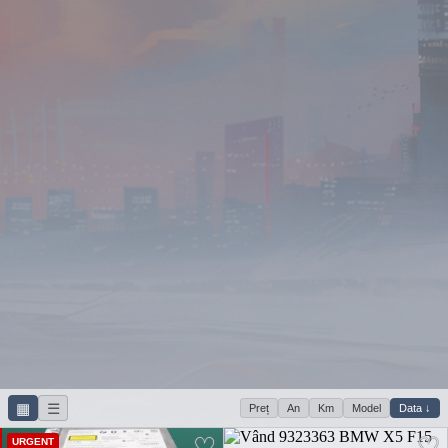
▦
☰
Preț
An
Km
Model
Data ↓
URGENT