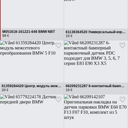
M051618-161221-646 BMW NBT
61138364520 Универсальный корпус розетки BMW
99 €
10 €
61359284420 Центр. модуль межсетевого преобразования BMW 5 F10
66209231287 6-контактный бамперный парковочный датчик PDC подходит для BMW 3, 5, 6, 7 серии E83 E90 X3 X5
20 €
10 €