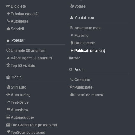
🚲
📥
Biciclete
Votare
⛵
Tehnica nautică
👤
Contul meu
🔧
Autopiese
📝
Anunțurile mele
💼
Servicii
♥
Favorite
🔥
Popular
👮
Datele mele
🕒
➕
Ultimele 80 anunțuri
Publicați un anunț
🔥
Vând urgent 50 anunțuri
Intrare
🏆
Top 50 vizitate
🌐
Pe site
📰
Media
📞
Contacte
📰
👓
Știri auto
Publicitate
🌟
💼
Auto tuning
Locuri de muncă
📍
Test-Drive
🏁
Autoshow
🏭
Autoindustrie
🎦
The Grand Tour pe avto.md
🎥
TopGear pe avto.md