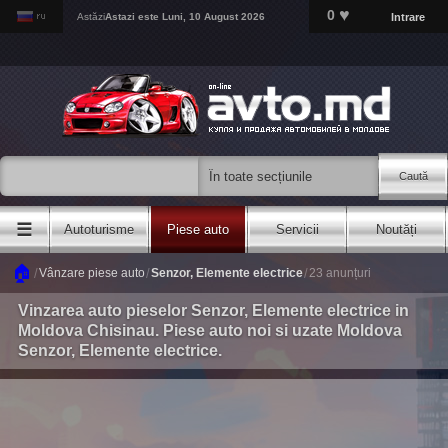
♥
0
Intrare
Astăzi
Astazi este
Luni, 10 August 2026
Caută
☰
Autoturisme
Piese auto
Servicii
Noutăți
🏠
/
/
/
Vânzare piese auto
Senzor, Elemente electrice
23 anunțuri
Vinzarea auto pieselor Senzor, Elemente electrice in
Moldova Chisinau. Piese auto noi si uzate Moldova
Senzor, Elemente electrice.