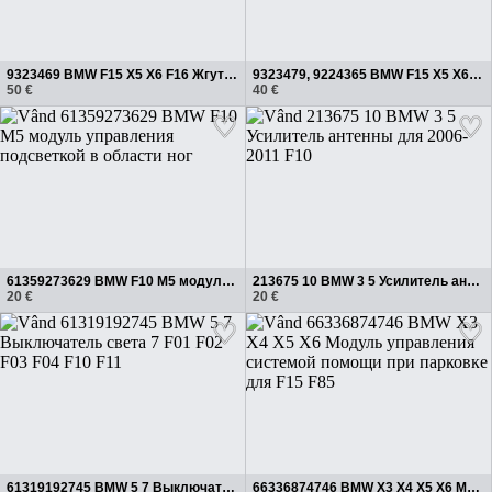
9323469 BMW F15 X5 X6 F16 Жгут проводов двери правая передняя
9323479, 9224365 BMW F15 X5 X6 Разъем жгута проводов задней правой двери
50 €
40 €
61359273629 BMW F10 M5 модуль управления подсветкой в ​​области ног
213675 10 BMW 3 5 Усилитель антенны для 2006-2011 F10
20 €
20 €
61319192745 BMW 5 7 Выключатель света 7 F01 F02 F03 F04 F10 F11
66336874746 BMW X3 X4 X5 X6 Модуль управления системой помощи при парковке для F15 F85