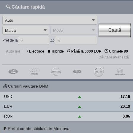
🔍 Căutare rapidă
Caută
Preț de la
до
⚡
🪙
🕒
🔋
Auto noi
Electrice
Hibride
Până la 5000 EUR
Ultimele 80
Căutare avansată
💰
Cursuri valutare BNM
USD
17.16
▲
EUR
20.19
▲
RON
3.86
▲
⛽
Prețul combustibilului în Moldova