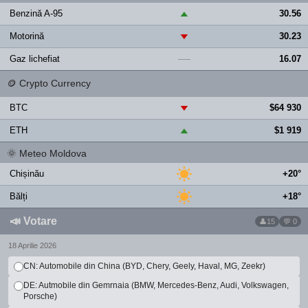
Benzină A-95
30.56
▲
Motorină
30.23
▼
Gaz lichefiat
16.07
—
🪙
Crypto Currency
BTC
$64 930
▼
ETH
$1 919
▲
🌞
Meteo Moldova
Chișinău
+20°
Bălți
+18°
📣
Votare
15
💬 0
18 Aprilie 2026
CN: Automobile din China (BYD, Chery, Geely, Haval, MG, Zeekr)
DE: Autmobile din Gemrnaia (BMW, Mercedes-Benz, Audi, Volkswagen,
Porsche)