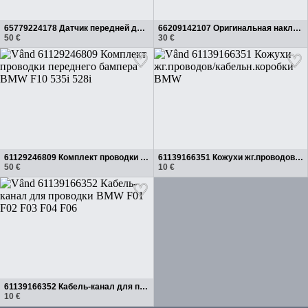
65779224178 Датчик передней двери BMW
66209142107 Оригинальная накладка на датчик парковки BMW E60 E70 F13 F07 F10, комплект из 5 штук
50 €
30 €
61129246809 Комплект проводки переднего бампера BMW F10 535i 528i
61139166351 Кожухи жг.проводов/кабельн.коробки BMW
50 €
10 €
61139166352 Кабель-канал для проводки BMW F01 F02 F03 F04 F06
10 €