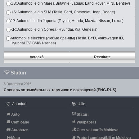
GB: Automobile din Marea Britatnie (Jaguar, Land Rover, MINI, Bentley)
US: Automobile din SUA (Tesla, Ford, Chevrolet, Jeep, Dodge)
JP: Aotomobile din Japonia (Toyota, Honda, Mazda, Nissan, Lexus)
KR: Automobile din Coreea (Hyundai, Kia, Genesis)
Automobile electrice (любые бренды) (Tesla, BYD, Volkswagen ID,
Hyundai EV, BMW i-series)
Votează
Rezultate
💡
Sfaturi
8 Decembrie 2016
Словарь автомобильных терминов и сокращений (ENG-RUS)
📋
📚
Anunțuri
Utile
🚘
💡
Auto
Sfaturi
🚚
🎨
Camioane
Wallpapers
🚌
💰
Autobuze
Curs valutar în Moldova
🏍
⛽
Moto
Prețuri combustibili în Moldova