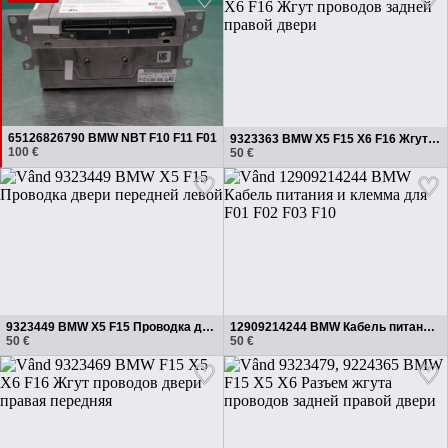
65126826790 BMW NBT F10 F11 F01
9323363 BMW X5 F15 X6 F16 Жгут проводов задней правой двери
100 €
50 €
9323449 BMW X5 F15 Проводка двери передней левой
12909214244 BMW Кабель питания и клемма для F01 F02 F03 F10
50 €
50 €