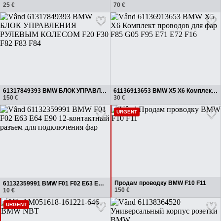
25 €
70 €
61317849393 BMW БЛОК УПРАВЛЕНИЯ РУЛЕВЫМ КОЛЕСОМ F20 F30 F82 F83 F84
61136913653 BMW X5 X6 Комплект проводов для фар F85 G05 F95 E71 E72 F16
150 €
30 €
URGENT
Продам проводку BMW F10 F11
61132359991 BMW F01 F02 E63 E64 E90 12-контактный разъем для подключения фар
150 €
10 €
URGENT