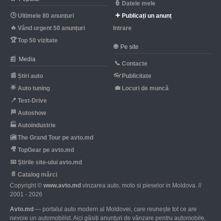
👮
Datele mele
🕒
➕
Ultimele 80 anunțuri
Publicați un anunț
🔥
Vând urgent 50 anunțuri
Intrare
🏆
Top 50 vizitate
🌐
Pe site
📰
Media
📞
Contacte
📰
👓
Știri auto
Publicitate
🌟
💼
Auto tuning
Locuri de muncă
📍
Test-Drive
🏁
Autoshow
🏭
Autoindustrie
🎦
The Grand Tour pe avto.md
🎥
TopGear pe avto.md
📧
Știrile site-ului avto.md
📄
Catalog mărci
Copyright ©
www.avto.md
vinzarea auto, moto si pieselor in Moldova. //
2001 - 2026
Avto.md
— portalul auto modern al Moldovei, care reunește tot ce are
nevoie un automobilist. Aici găsiți anunțuri de vânzare pentru automobile,