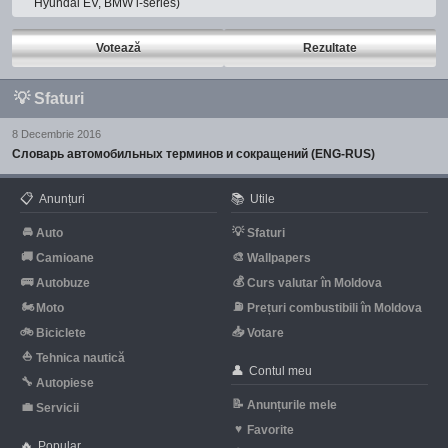
Hyundai EV, BMW i-series)
Votează
Rezultate
💡
Sfaturi
8 Decembrie 2016
Словарь автомобильных терминов и сокращений (ENG-RUS)
📋
📚
Anunțuri
Utile
🚘
💡
Auto
Sfaturi
🚚
🎨
Camioane
Wallpapers
🚌
💰
Autobuze
Curs valutar în Moldova
🏍
⛽
Moto
Prețuri combustibili în Moldova
🚲
📥
Biciclete
Votare
⛵
Tehnica nautică
👤
Contul meu
🔧
Autopiese
📝
Anunțurile mele
💼
Servicii
♥
Favorite
🔥
Popular