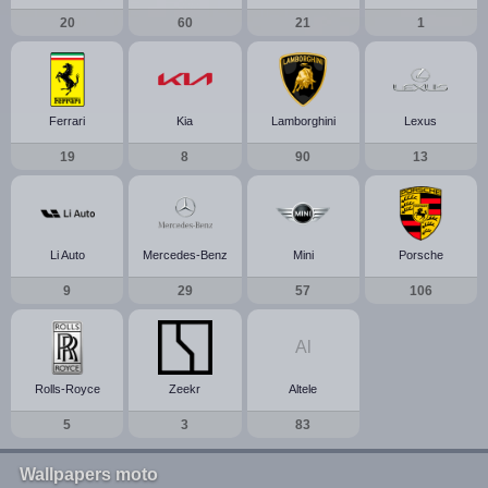
20
60
21
1
Ferrari
Kia
Lamborghini
Lexus
19
8
90
13
Li Auto
Mercedes-Benz
Mini
Porsche
9
29
57
106
Al
Rolls-Royce
Zeekr
Altele
5
3
83
Wallpapers moto