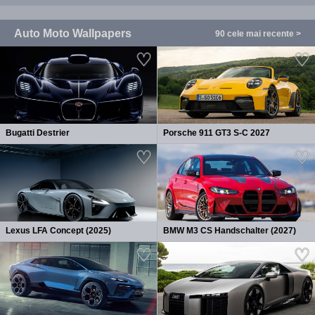
Auto Moto Wallpapers
90 cele mai recente >
Bugatti Destrier
Porsche 911 GT3 S-C 2027
Lexus LFA Concept (2025)
BMW M3 CS Handschalter (2027)