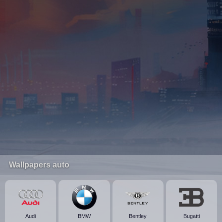
Wallpapers auto
Audi
BMW
Bentley
Bugatti