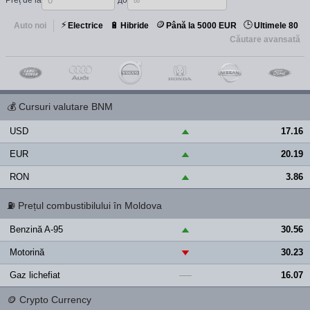
Preț de la
до
⚡
🪙
🕒
🔋
Auto noi
Electrice
Hibride
Până la 5000 EUR
Ultimele 80
Căutare avansată
💰
Cursuri valutare BNM
USD
17.16
▲
EUR
20.19
▲
RON
3.86
▲
⛽
Prețul combustibilului în Moldova
Benzină A-95
30.56
▲
Motorină
30.23
▼
Gaz lichefiat
16.07
—
🪙
Crypto Currency