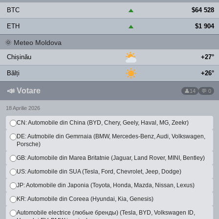
BTC
$64 528
▲
ETH
$1 904
▲
🌞
Meteo Moldova
Chișinău
+27°
Bălți
+26°
📣
Votare
14
💬 0
18 Aprilie 2026
CN: Automobile din China (BYD, Chery, Geely, Haval, MG, Zeekr)
DE: Autmobile din Gemrnaia (BMW, Mercedes-Benz, Audi, Volkswagen,
Porsche)
GB: Automobile din Marea Britatnie (Jaguar, Land Rover, MINI, Bentley)
US: Automobile din SUA (Tesla, Ford, Chevrolet, Jeep, Dodge)
JP: Aotomobile din Japonia (Toyota, Honda, Mazda, Nissan, Lexus)
KR: Automobile din Coreea (Hyundai, Kia, Genesis)
Automobile electrice (любые бренды) (Tesla, BYD, Volkswagen ID,