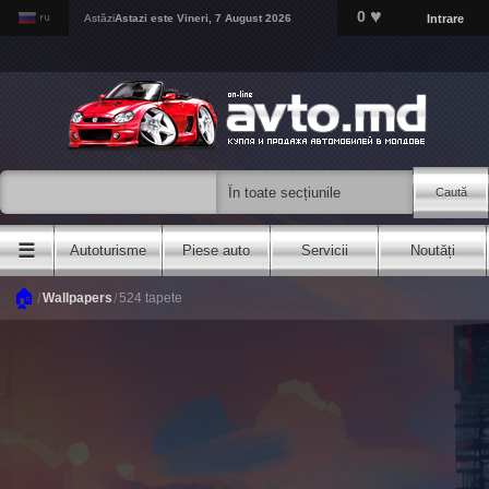
♥
0
Intrare
Astăzi
Astazi este
Vineri, 7 August 2026
Caută
☰
Autoturisme
Piese auto
Servicii
Noutăți
🏠
/
/
Wallpapers
524 tapete