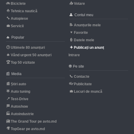
🚲
📥
Biciclete
Votare
⛵
Tehnica nautică
👤
Contul meu
🔧
Autopiese
📝
Anunțurile mele
💼
Servicii
♥
Favorite
🔥
Popular
👮
Datele mele
🕒
➕
Ultimele 80 anunțuri
Publicați un anunț
🔥
Vând urgent 50 anunțuri
Intrare
🏆
Top 50 vizitate
🌐
Pe site
📰
Media
📞
Contacte
📰
👓
Știri auto
Publicitate
🌟
💼
Auto tuning
Locuri de muncă
📍
Test-Drive
🏁
Autoshow
🏭
Autoindustrie
🎦
The Grand Tour pe avto.md
🎥
TopGear pe avto.md