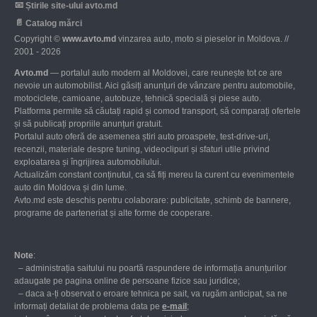
📧
Știrile site-ului avto.md
📄
Catalog mărci
Copyright ©
www.avto.md
vinzarea auto, moto si pieselor in Moldova. //
2001 - 2026
Avto.md
— portalul auto modern al Moldovei, care reunește tot ce are
nevoie un automobilist. Aici găsiți anunțuri de vânzare pentru automobile,
motociclete, camioane, autobuze, tehnică specială și piese auto.
Platforma permite să căutați rapid și comod transport, să comparați ofertele
și să publicați propriile anunțuri gratuit.
Portalul auto oferă de asemenea știri auto proaspete, test-drive-uri,
recenzii, materiale despre tuning, videoclipuri și sfaturi utile privind
exploatarea și îngrijirea automobilului.
Actualizăm constant conținutul, ca să fiți mereu la curent cu evenimentele
auto din Moldova și din lume.
Avto.md este deschis pentru colaborare: publicitate, schimb de bannere,
programe de parteneriat și alte forme de cooperare.
Note
:
– administrația saitului nu poartă raspundere de informația anunțurilor
adaugate pe pagina online de persoane fizice sau juridice;
– daca a-ți observat o eroare tehnica pe sait, va rugăm anticipat, sa ne
informați detaliat de problema data pe
е-mail
;