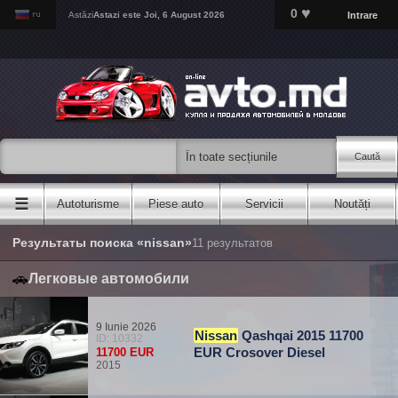
♥
0
Intrare
Astăzi
Astazi este
Joi, 6 August 2026
Caută
☰
Autoturisme
Piese auto
Servicii
Noutăți
Результаты поиска «nissan»
11 результатов
🚗
Легковые автомобили
9 Iunie 2026
Nissan
Qashqai 2015 11700
ID: 10332
EUR Crosover Diesel
11700 EUR
2015