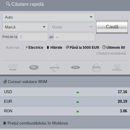
🔍 Căutare rapidă
Caută
Preț de la
до
⚡
🪙
🕒
🔋
Auto noi
Electrice
Hibride
Până la 5000 EUR
Ultimele 80
Căutare avansată
💰
Cursuri valutare BNM
USD
17.16
▲
EUR
20.19
▲
RON
3.86
▲
⛽
Prețul combustibilului în Moldova