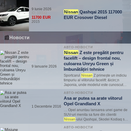
9 Iunie 2026
Nissan
Qashqai 2015 117000
ID: 10331
EUR Crosover Diesel
11700 EUR
2015
📰
Новости
АВТО-НОВОСТИ
Nissan
Z este pregătit pentru
facelift – design frontal nou,
culoarea Unryu Green și
9 Ianuarie 2026
îmbunătățiri tehnice
Sportcarul
Nissan
Z primește un indiciu
timpuriu al viitorului facelift: &icirc;n
Japonia, unde modelul este cunoscut
sub numele de Fairlady Z, a fost
АВТО-НОВОСТИ
prezentată o versiune actualizată cu
Asa ar putea sa arate viitorul
partea frontală redesenată. Scopul
Opel Grandland X
modificărilor este clar &nd…
1 Decembrie 2016
… Opel anuntau lansarea unei game de
SUV-uri menita sa fure din clientii
Nissan
-ului Qashqai, Skodei Kodiaq sau
Nissan
-ului X-Trail. Dupa Mokka X,
АВТО-НОВОСТИ
constructorul german de automobile a