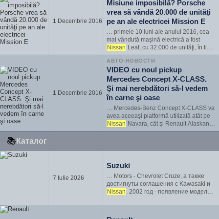
Misiune imposibilă? Porsche
anuntat Crossland X, un crossover
vrea să vândă 20.000 de unităţi
compact, aflat la intrarea in seg…
pe an ale electricei Mission E
1 Decembrie 2016
… primele 10 luni ale anului 2016, cea
mai vândută maşină electrică a fost
Nissan
Leaf, cu 32.000 de unităţi, în timp
ce locul doi i-a revenit lui Tesla Model S,
АВТО-НОВОСТИ
cu 19.500 de unităţi. În condiţiile în care
VIDEO cu noul pickup
Porsche Mission E va avea un preţ de
Mercedes Concept X-CLASS.
comercia…
Şi mai nerebdători să-l vedem
1 Decembrie 2016
în carne şi oase
… Mercedes-Benz Concept X-CLASS va
avea aceeaşi platformă utilizată atât pe
Nissan
Navara, cât şi Renault Alaskan.
Sub capotă ne aşteptăm să găsim o
motoare un patru cilindri turbodiesel de
📚
Каталог
2.3 litri, o versiune pe benzină de 2,5 litri,
iar gama de va…
Suzuki
… Motors - Chevrolet Cruze, а также
7 Iulie 2026
достигнуты соглашения с Kawasaki и
Nissan
. 2002 год - появление модели
Jimny Sierra, мини-кара Alto Lapin,
начало экспорта Chevrolet Cruze.
Сегодня основной сферой