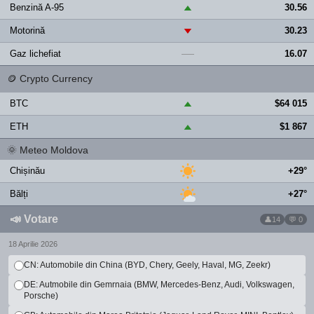
Benzină A-95
30.56
▲
Motorină
30.23
▼
Gaz lichefiat
16.07
—
🪙
Crypto Currency
BTC
$64 015
▲
ETH
$1 867
▲
🌞
Meteo Moldova
Chișinău
+29°
Bălți
+27°
📣
Votare
14
💬 0
18 Aprilie 2026
CN: Automobile din China (BYD, Chery, Geely, Haval, MG, Zeekr)
DE: Autmobile din Gemrnaia (BMW, Mercedes-Benz, Audi, Volkswagen,
Porsche)