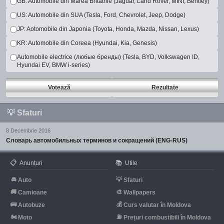
GB: Automobile din Marea Britatnie (Jaguar, Land Rover, MINI, Bentley)
US: Automobile din SUA (Tesla, Ford, Chevrolet, Jeep, Dodge)
JP: Aotomobile din Japonia (Toyota, Honda, Mazda, Nissan, Lexus)
KR: Automobile din Coreea (Hyundai, Kia, Genesis)
Automobile electrice (любые бренды) (Tesla, BYD, Volkswagen ID,
Hyundai EV, BMW i-series)
Votează
Rezultate
💡
Sfaturi
8 Decembrie 2016
Словарь автомобильных терминов и сокращений (ENG-RUS)
📋
📚
Anunțuri
Utile
🚘
💡
Auto
Sfaturi
🚚
🎨
Camioane
Wallpapers
🚌
💰
Autobuze
Curs valutar în Moldova
🏍
⛽
Moto
Prețuri combustibili în Moldova