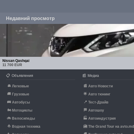
Недавний просмотр
Nissan Qashqai
11 700 EUR
📋
📰
Объявления
Медиа
🚘
📰
Легковые
Авто Новости
🚚
🌟
Грузовые
Авто тюнинг
🚌
📍
Автобусы
Тест-Драйв
🏍
🏁
Мотоциклы
Автошоу
🚲
🏭
Велосипеды
Автоиндустрия
⛵
🎦
Водная техника
The Grand Tour на avto.m