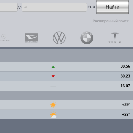
Найти
до
EUR
Расширенный поиск
30.56
▲
30.23
▼
16.07
—
+29°
+27°