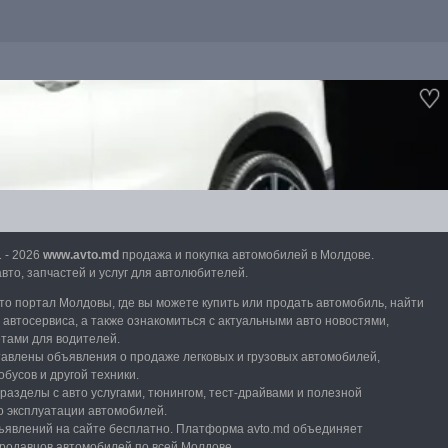
1 - 2026
www.avto.md
продажа и покупка автомобилей в Молдове.
вто, запчастей и услуг для автолюбителей.
вто портал Молдовы, где вы можете купить или продать автомобиль,
найти
и автосервиса, а также ознакомиться с актуальными авто новостями,
етами для водителей.
тавлены объявления о продаже легковых и грузовых автомобилей,
обусов и другой техники.
разделы с авто услугами,
тюнингом, тест-драйвами и полезной
 эксплуатации автомобилей.
явлений на сайте бесплатно.
Платформа avto.md объединяет
продавцов автомобилей по всей Молдове.