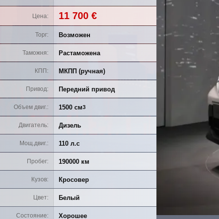
11 700 €
Цена
Возможен
Торг
Растаможена
Таможня
МКПП (ручная)
КПП
Передний привод
Привод
1500 см
Объем двиг.
3
Дизель
Двигатель
110 л.с
Мощ.двиг.
190000 км
Пробег
Кросовер
Кузов
Белый
Цвет
Хорошее
Состояние