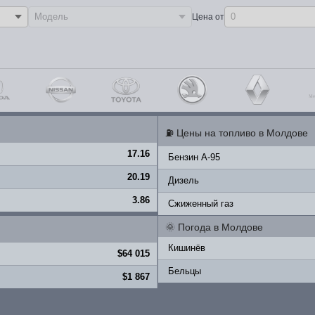
Цена от
⛽
Цены на топливо в Молдове
17.16
Бензин A-95
20.19
Дизель
3.86
Сжиженный газ
🌞
Погода в Молдове
Кишинёв
$64 015
Бельцы
$1 867