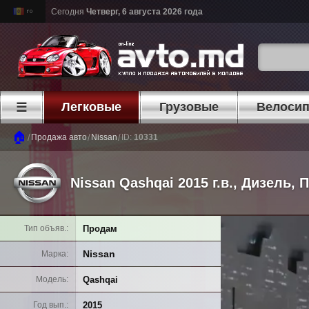
Сегодня
Четверг, 6 августа 2026 года
Легковые
Грузовые
Велоси
☰
🏠
/
/
/
Продажа авто
Nissan
ID:
10331
Nissan Qashqai 2015 г.в., Дизель
Продам
Тип объяв.
Nissan
Марка
Qashqai
Модель
2015
Год вып.