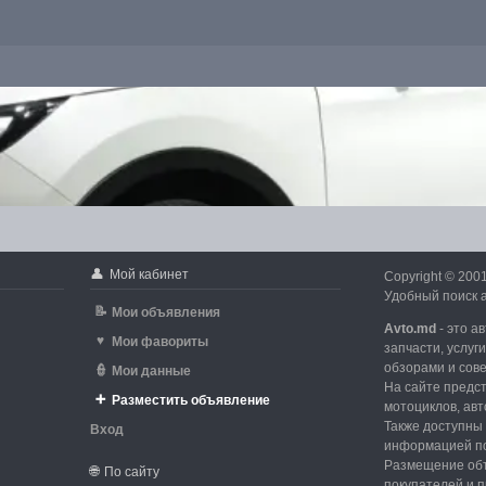
👤
Мой кабинет
Copyright © 200
Удобный поиск а
📝
Мои объявления
Avto.md
- это а
♥
Мои фавориты
запчасти, услуг
обзорами и сов
👮
Мои данные
На сайте предс
➕
Разместить объявление
мотоциклов, авт
Также доступны 
Вход
информацией по
d
Размещение объ
🌐
По сайту
покупателей и 