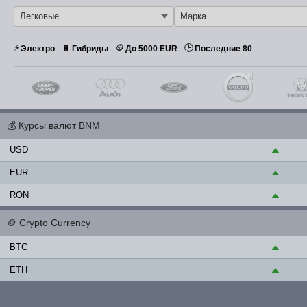
⚡
🪙
🕒
🔋
Электро
Гибриды
До 5000 EUR
Последние 80
💰
Курсы валют BNM
USD
▲
EUR
▲
RON
▲
🪙
Crypto Currency
BTC
▲
ETH
▲