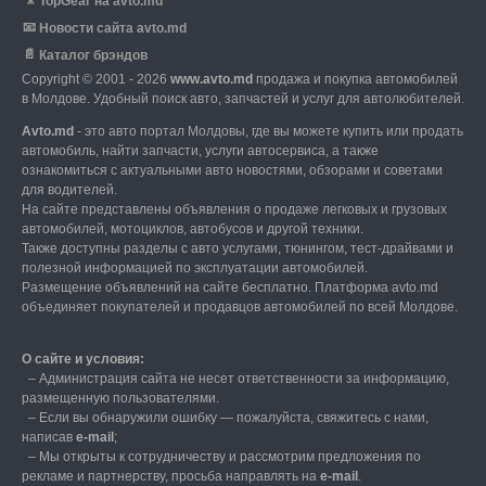
🎥
TopGear на avto.md
📧
Новости сайта avto.md
📄
Каталог брэндов
Copyright © 2001 - 2026
www.avto.md
продажа и покупка автомобилей
в Молдове. Удобный поиск авто, запчастей и услуг для автолюбителей.
Avto.md
- это авто портал Молдовы, где вы можете купить или продать
автомобиль,
найти запчасти, услуги автосервиса, а также
ознакомиться с актуальными авто новостями,
обзорами и советами
для водителей.
На сайте представлены объявления о продаже легковых и грузовых
автомобилей,
мотоциклов, автобусов и другой техники.
Также доступны разделы с авто услугами,
тюнингом, тест-драйвами и
полезной информацией по эксплуатации автомобилей.
Размещение объявлений на сайте бесплатно.
Платформа avto.md
объединяет покупателей и продавцов автомобилей по всей Молдове.
О сайте и условия:
–
Администрация сайта не несет ответственности за информацию,
размещенную пользователями.
–
Если вы обнаружили ошибку — пожалуйста, свяжитесь с нами
,
написав
е-mail
;
– Мы открыты к сотрудничеству и рассмотрим предложения по
рекламе и партнерству, просьба направлять на
е-mail
.