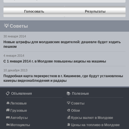
Голосовать
Результаты
💡
Советы
30 января 2014
Новые штрафы для молдавских водителей: дешевле будет ходить
пешком
4 января 2014
С 1 января 2014 г. в Молдове повышены акцизы на машины
10 декабря 2013
Подробная карта перекрестков в г. Кишиневе, где будут установлены
камеры видеонаблюдения и радары
📋
📚
Объявления
Полезные
🚘
💡
Легковые
Советы
🚚
🎨
Грузовые
Обои
🚌
💰
Автобусы
Курсы валют в Молдове
🏍
⛽
Мотоциклы
Цены на топливо в Молдове