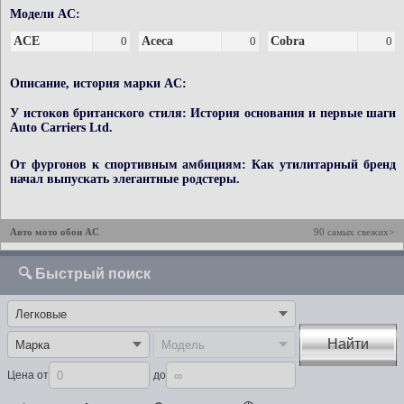
Модели AC:
ACE
0
Aceca
0
Cobra
0
Описание, история марки AC:
У истоков британского стиля: История основания и первые шаги
Auto Carriers Ltd.
От фургонов к спортивным амбициям: Как утилитарный бренд
начал выпускать элегантные родстеры.
Авто мото обои AC
90 самых свежих>
🔍 Быстрый поиск
Найти
Цена от
до