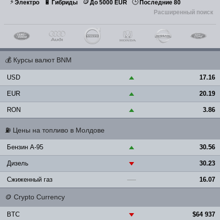
⚡
🪙
🕒
🔋
Электро
Гибриды
До 5000 EUR
Последние 80
Расширенный поиск
💰
Курсы валют BNM
USD
17.16
▲
EUR
20.19
▲
RON
3.86
▲
⛽
Цены на топливо в Молдове
Бензин A-95
30.56
▲
Дизель
30.23
▼
Сжиженный газ
16.07
—
🪙
Crypto Currency
BTC
$64 937
▼