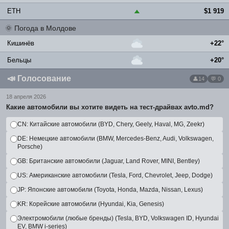
ETH
$1 919
▲
🌞
Погода в Молдове
Кишинёв
+22°
Бельцы
+20°
📣
Голосование
14
💬 0
18 апреля 2026
Какие автомобили вы хотите видеть на тест-драйвах avto.md?
CN: Китайские автомобили (BYD, Chery, Geely, Haval, MG, Zeekr)
DE: Немецкие автомобили (BMW, Mercedes-Benz, Audi, Volkswagen,
Porsche)
GB: Британские автомобили (Jaguar, Land Rover, MINI, Bentley)
US: Американские автомобили (Tesla, Ford, Chevrolet, Jeep, Dodge)
JP: Японские автомобили (Toyota, Honda, Mazda, Nissan, Lexus)
KR: Корейские автомобили (Hyundai, Kia, Genesis)
Электромобили (любые бренды) (Tesla, BYD, Volkswagen ID, Hyundai
EV, BMW i-series)