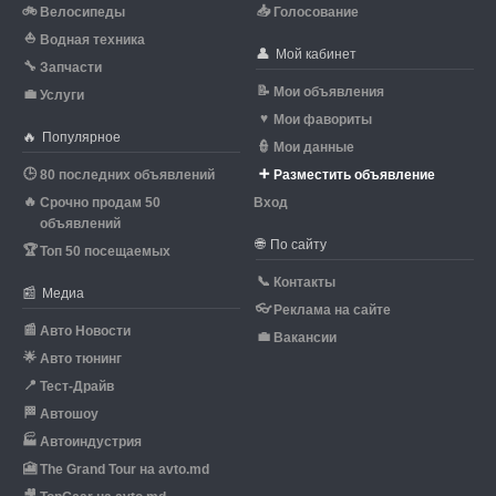
🚲
📥
Велосипеды
Голосование
⛵
Водная техника
👤
Мой кабинет
🔧
Запчасти
📝
Мои объявления
💼
Услуги
♥
Мои фавориты
🔥
Популярное
👮
Мои данные
🕒
➕
80 последних объявлений
Разместить объявление
🔥
Срочно продам 50
Вход
объявлений
🌐
По сайту
🏆
Топ 50 посещаемых
📞
Контакты
📰
Медиа
👓
Реклама на сайте
📰
Авто Новости
💼
Вакансии
🌟
Авто тюнинг
📍
Тест-Драйв
🏁
Автошоу
🏭
Автоиндустрия
🎦
The Grand Tour на avto.md