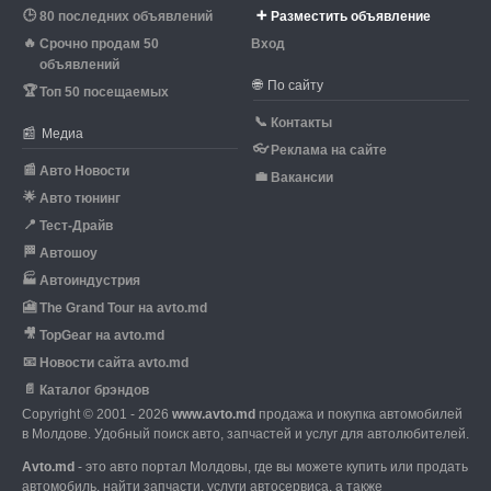
🕒
➕
80 последних объявлений
Разместить объявление
🔥
Срочно продам 50
Вход
объявлений
🌐
По сайту
🏆
Топ 50 посещаемых
📞
Контакты
📰
Медиа
👓
Реклама на сайте
📰
Авто Новости
💼
Вакансии
🌟
Авто тюнинг
📍
Тест-Драйв
🏁
Автошоу
🏭
Автоиндустрия
🎦
The Grand Tour на avto.md
🎥
TopGear на avto.md
📧
Новости сайта avto.md
📄
Каталог брэндов
Copyright © 2001 - 2026
www.avto.md
продажа и покупка автомобилей
в Молдове. Удобный поиск авто, запчастей и услуг для автолюбителей.
Avto.md
- это авто портал Молдовы, где вы можете купить или продать
автомобиль,
найти запчасти, услуги автосервиса, а также