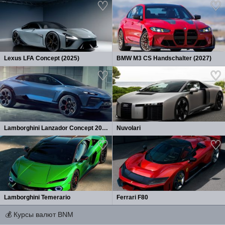
Lexus LFA Concept (2025)
BMW M3 CS Handschalter (2027)
Lamborghini Lanzador Concept 2026
Nuvolari
Lamborghini Temerario
Ferrari F80
💰
Курсы валют BNM