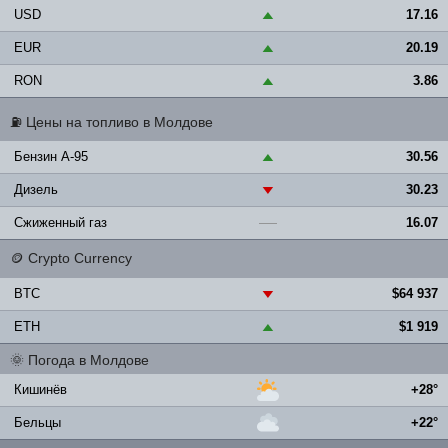
USD
17.16
▲
EUR
20.19
▲
RON
3.86
▲
⛽
Цены на топливо в Молдове
Бензин A-95
30.56
▲
Дизель
30.23
▼
Сжиженный газ
16.07
—
🪙
Crypto Currency
BTC
$64 937
▼
ETH
$1 919
▲
🌞
Погода в Молдове
Кишинёв
+28°
Бельцы
+22°