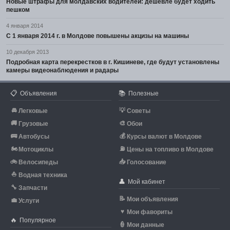
Новые штрафы для молдавских водителей: дешевле будет ходить
пешком
4 января 2014
С 1 января 2014 г. в Молдове повышены акцизы на машины
10 декабря 2013
Подробная карта перекрестков в г. Кишиневе, где будут установлены
камеры видеонаблюдения и радары
📋
📚
Объявления
Полезные
🚘
💡
Легковые
Советы
🚚
🎨
Грузовые
Обои
🚌
💰
Автобусы
Курсы валют в Молдове
🏍
⛽
Мотоциклы
Цены на топливо в Молдове
🚲
📥
Велосипеды
Голосование
⛵
Водная техника
👤
Мой кабинет
🔧
Запчасти
📝
Мои объявления
💼
Услуги
♥
Мои фавориты
🔥
Популярное
👮
Мои данные