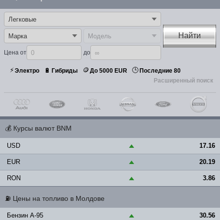
Найти
Цена от
до
⚡
🪙
🕒
🔋
Электро
Гибриды
До 5000 EUR
Последние 80
Расширенный поиск
💰
Курсы валют BNM
USD
17.16
▲
EUR
20.19
▲
RON
3.86
▲
⛽
Цены на топливо в Молдове
Бензин A-95
30.56
▲