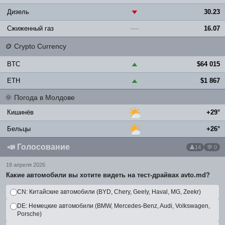
Дизель
30.23
▼
Сжиженный газ
16.07
—
🪙
Crypto Currency
BTC
$64 015
▲
ETH
$1 867
▲
🌞
Погода в Молдове
Кишинёв
+29°
Бельцы
+26°
📣
Голосование
14
💬 0
18 апреля 2026
Какие автомобили вы хотите видеть на тест-драйвах avto.md?
CN: Китайские автомобили (BYD, Chery, Geely, Haval, MG, Zeekr)
DE: Немецкие автомобили (BMW, Mercedes-Benz, Audi, Volkswagen,
Porsche)