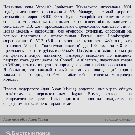
Новейшее купе Vanquish (дебютант Женевского автосалона 2001
года), сменившее классический V8 Vantage, - самый дорогой
автомобиль марки ($400 000). Кузов Vanquish из алюминиевого
сплава и углепластика оригинален и не имеет общих панелей с
семейством DB, хотя прослеживается определенное единство стиля.
Новая модель - настоящий, без оговорок, суперкар, способный на
равных потягаться с итальянскими Ferrari или Lamborghini:
форсированный V12 (6,0 л) развивает мощность 460 л.с., что
позволяет Vanquish "катапультироваться" до 100 км/ч за 4,8 с и
преодолеть заветный рубеж в 300 км/ч. Но Aston это Aston - несмотря
на фантастическую динамику, интерьер выполнен по высшему
разряду: кожа двух цветов от Connolli и Alcantara, шерстяные ковры
от Wilson, вставки из ценных пород дерева или карбонового волокна.
Любопытно, что каждый новый экземпляр, покидающий ворота
завода в Ньюпорте, снабжен табличкой с именем контролера
качества.
Проект недорогого (для Aston Martin) родстера, имеющего общую
платформу с перспективным Jaguar F-type, отложен на
неопределенное время. Показ прототипа новинки ожидается на
очередном автосалоне в Бирмингеме.
Авто мото обои Aston Martin
90 самых свежих>
🔍 Быстрый поиск