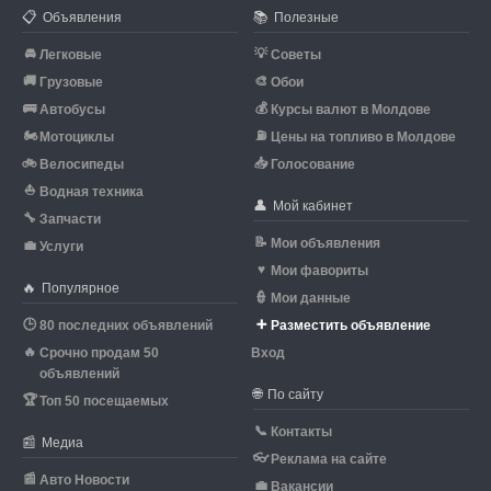
📋
📚
Объявления
Полезные
🚘
💡
Легковые
Советы
🚚
🎨
Грузовые
Обои
🚌
💰
Автобусы
Курсы валют в Молдове
🏍
⛽
Мотоциклы
Цены на топливо в Молдове
🚲
📥
Велосипеды
Голосование
⛵
Водная техника
👤
Мой кабинет
🔧
Запчасти
📝
Мои объявления
💼
Услуги
♥
Мои фавориты
🔥
Популярное
👮
Мои данные
🕒
➕
80 последних объявлений
Разместить объявление
🔥
Срочно продам 50
Вход
объявлений
🌐
По сайту
🏆
Топ 50 посещаемых
📞
Контакты
📰
Медиа
👓
Реклама на сайте
📰
Авто Новости
💼
Вакансии