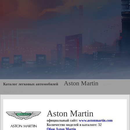
Aston Martin
Каталог легковых автомобилей
//
//
Всего
моделей: 32
Aston Martin
официальный сайт:
www.astonmartin.com
Количество моделей в каталоге: 32
Обои Aston Martin