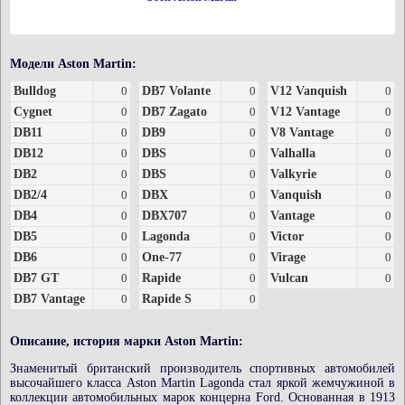
Модели Aston Martin:
Bulldog
0
DB7 Volante
0
V12 Vanquish
0
Cygnet
0
DB7 Zagato
0
V12 Vantage
0
DB11
0
DB9
0
V8 Vantage
0
DB12
0
DBS
0
Valhalla
0
DB2
0
DBS
0
Valkyrie
0
DB2/4
0
DBX
0
Vanquish
0
DB4
0
DBX707
0
Vantage
0
DB5
0
Lagonda
0
Victor
0
DB6
0
One-77
0
Virage
0
DB7 GT
0
Rapide
0
Vulcan
0
DB7 Vantage
0
Rapide S
0
Описание, история марки Aston Martin:
Знаменитый британский производитель спортивных автомобилей
высочайшего класса Aston Martin Lagonda стал яркой жемчужиной в
коллекции автомобильных марок концерна Ford. Основанная в 1913