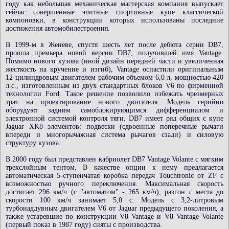
году как небольшая механическая мастерская компания выпускает
сейчас совершенные элитные спортивные купе классической
компоновки, в конструкции которых использованы последние
достижения автомобилестроения.
В 1999-м в Женеве, спустя шесть лет после дебюта серии DB7,
прошла премьера новой версии DB7, получившей имя Vantage.
Помимо нового кузова (иной дизайн передней части и увеличенная
жесткость на кручение и изгиб), Vantage оснастили оригинальным
12-цилиндровым двигателем рабочим объемом 6,0 л, мощностью 420
л.с., изготовленным из двух стандартных блоков V6 по фирменной
технологии Ford. Такое решение позволило избежать чрезмерных
трат на проектирование нового двигателя. Модель серийно
оборудуют задним самоблокирующимся дифференциалом и
электронной системой контроля тяги. DB7 имеет ряд общих с купе
Jaguar XK8 элементов: подвески (сдвоенные поперечные рычаги
впереди и многорычажная система рычагов сзади) и силовую
структуру кузова.
В 2000 году был представлен кабриолет DB7 Vantage Volante c мягким
трехслойным тентом. В качестве опции к нему предлагается
автоматическая 5-ступенчатая коробка передач Touchtronic от ZF с
возможностью ручного переключения. Максимальная скорость
достигает 296 км/ч (c "автоматом" - 265 км/ч), разгон с места до
скорости 100 км/ч занимает 5,0 с. Модель с 3,2-литровым
турбонаддувным двигателем V6 от Jaguar предыдущего поколения, а
также устаревшие по конструкции V8 Vantage и V8 Vantage Volante
(первый показ в 1987 году) сняты с производства.