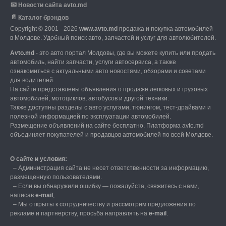
📧
Новости сайта avto.md
📄
Каталог брэндов
Copyright © 2001 - 2026
www.avto.md
продажа и покупка автомобилей
в Молдове. Удобный поиск авто, запчастей и услуг для автолюбителей.
Avto.md
- это авто портал Молдовы, где вы можете купить или продать
автомобиль,
найти запчасти, услуги автосервиса, а также
ознакомиться с актуальными авто новостями,
обзорами и советами
для водителей.
На сайте представлены объявления о продаже легковых и грузовых
автомобилей,
мотоциклов, автобусов и другой техники.
Также доступны разделы с авто услугами,
тюнингом, тест-драйвами и
полезной информацией по эксплуатации автомобилей.
Размещение объявлений на сайте бесплатно.
Платформа avto.md
объединяет покупателей и продавцов автомобилей по всей Молдове.
О сайте и условия:
–
Администрация сайта не несет ответственности за информацию,
размещенную пользователями.
–
Если вы обнаружили ошибку — пожалуйста, свяжитесь с нами
,
написав
е-mail
;
– Мы открыты к сотрудничеству и рассмотрим предложения по
рекламе и партнерству, просьба направлять на
е-mail
.