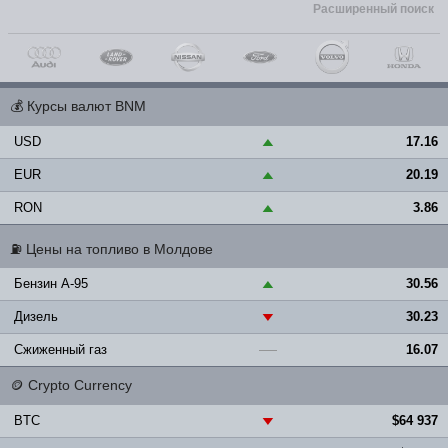
Расширенный поиск
💰
Курсы валют BNM
USD
17.16
▲
EUR
20.19
▲
RON
3.86
▲
⛽
Цены на топливо в Молдове
Бензин A-95
30.56
▲
Дизель
30.23
▼
Сжиженный газ
16.07
—
🪙
Crypto Currency
BTC
$64 937
▼