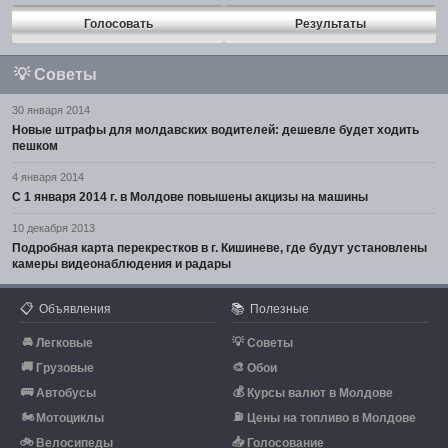
Голосовать
Результаты
💡
Советы
30 января 2014
Новые штрафы для молдавских водителей: дешевле будет ходить
пешком
4 января 2014
С 1 января 2014 г. в Молдове повышены акцизы на машины
10 декабря 2013
Подробная карта перекрестков в г. Кишиневе, где будут установлены
камеры видеонаблюдения и радары
📋
📚
Объявления
Полезные
🚘
💡
Легковые
Советы
🚚
🎨
Грузовые
Обои
🚌
💰
Автобусы
Курсы валют в Молдове
🏍
⛽
Мотоциклы
Цены на топливо в Молдове
🚲
📥
Велосипеды
Голосование