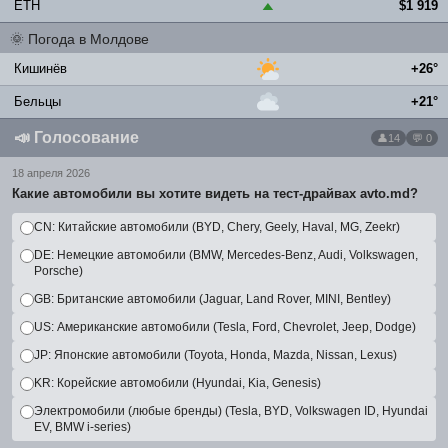
ETH
$1 919
▲
🌞
Погода в Молдове
Кишинёв
+26°
Бельцы
+21°
📣
Голосование
14
💬 0
18 апреля 2026
Какие автомобили вы хотите видеть на тест-драйвах avto.md?
CN: Китайские автомобили (BYD, Chery, Geely, Haval, MG, Zeekr)
DE: Немецкие автомобили (BMW, Mercedes-Benz, Audi, Volkswagen,
Porsche)
GB: Британские автомобили (Jaguar, Land Rover, MINI, Bentley)
US: Американские автомобили (Tesla, Ford, Chevrolet, Jeep, Dodge)
JP: Японские автомобили (Toyota, Honda, Mazda, Nissan, Lexus)
KR: Корейские автомобили (Hyundai, Kia, Genesis)
Электромобили (любые бренды) (Tesla, BYD, Volkswagen ID, Hyundai
EV, BMW i-series)