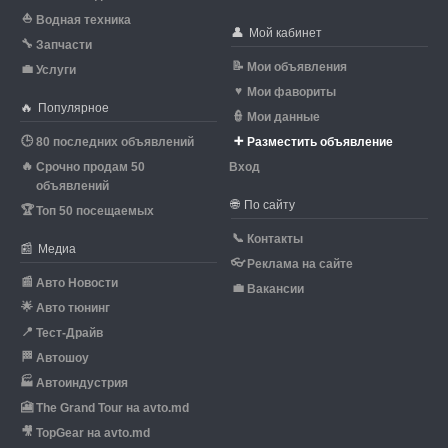
⛵
Водная техника
👤
Мой кабинет
🔧
Запчасти
📝
Мои объявления
💼
Услуги
♥
Мои фавориты
🔥
Популярное
👮
Мои данные
🕒
➕
80 последних объявлений
Разместить объявление
🔥
Срочно продам 50
Вход
объявлений
🌐
По сайту
🏆
Топ 50 посещаемых
📞
Контакты
📰
Медиа
👓
Реклама на сайте
📰
Авто Новости
💼
Вакансии
🌟
Авто тюнинг
📍
Тест-Драйв
🏁
Автошоу
🏭
Автоиндустрия
🎦
The Grand Tour на avto.md
🎥
TopGear на avto.md