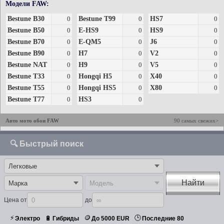
Модели FAW:
Bestune B30
0
Bestune T99
0
HS7
0
Bestune B50
0
E-HS9
0
HS9
0
Bestune B70
0
E-QM5
0
J6
0
Bestune B90
0
H7
0
V2
0
Bestune NAT
0
H9
0
V5
0
Bestune T33
0
Hongqi H5
0
X40
0
Bestune T55
0
Hongqi HS5
0
X80
0
Bestune T77
0
HS3
0
Авто мото обои FAW
90 самых свежих>
🔍 Быстрый поиск
Найти
Цена от
до
⚡
🪙
🕒
🔋
Электро
Гибриды
До 5000 EUR
Последние 80