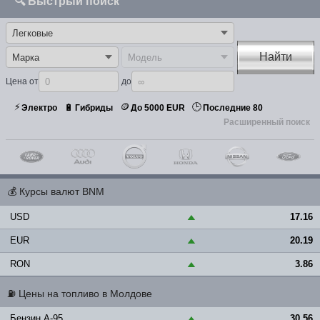
🔍 Быстрый поиск
Найти
Цена от
до
⚡
🪙
🕒
🔋
Электро
Гибриды
До 5000 EUR
Последние 80
Расширенный поиск
💰
Курсы валют BNM
USD
17.16
▲
EUR
20.19
▲
RON
3.86
▲
⛽
Цены на топливо в Молдове
Бензин A-95
30.56
▲