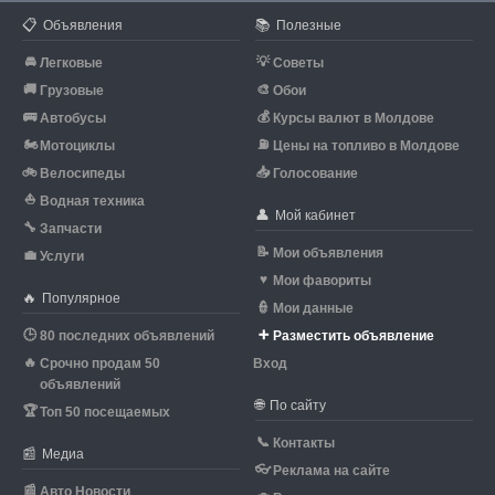
📋
📚
Объявления
Полезные
🚘
💡
Легковые
Советы
🚚
🎨
Грузовые
Обои
🚌
💰
Автобусы
Курсы валют в Молдове
🏍
⛽
Мотоциклы
Цены на топливо в Молдове
🚲
📥
Велосипеды
Голосование
⛵
Водная техника
👤
Мой кабинет
🔧
Запчасти
📝
Мои объявления
💼
Услуги
♥
Мои фавориты
🔥
Популярное
👮
Мои данные
🕒
➕
80 последних объявлений
Разместить объявление
🔥
Срочно продам 50
Вход
объявлений
🌐
По сайту
🏆
Топ 50 посещаемых
📞
Контакты
📰
Медиа
👓
Реклама на сайте
📰
Авто Новости