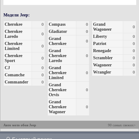
Модели Jeep:
Cherokee
0
Compass
0
Grand
0
Wagoneer
Cherokee
Gladiator
0
0
Laredo
Liberty
0
Grand
0
Cherokee
Cherokee
Patriot
0
0
Limited
Grand
Renegade
0
Cherokee
Cherokee
0
Scrambler
0
0
Sport
Laredo
Wagoneer
0
CJ
0
Grand
Wrangler
0
Cherokee
0
Comanche
0
Limited
Commander
0
Grand
Cherokee
0
Orvis
Grand
Cherokee
0
Wagoner
Авто мото обои Jeep
90 самых свежих>