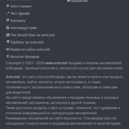
💼
Вакансии
🌟
Авто тюнинг
📍
Тест-Драйв
🏁
Автошоу
🏭
Автоиндустрия
🎦
The Grand Tour на avto.md
🎥
TopGear на avto.md
📧
Новости сайта avto.md
📄
Каталог брэндов
Copyright © 2001 - 2026
www.avto.md
продажа и покупка автомобилей
в Молдове. Удобный поиск авто, запчастей и услуг для автолюбителей.
Avto.md
- это авто портал Молдовы, где вы можете купить или продать
автомобиль,
найти запчасти, услуги автосервиса, а также
ознакомиться с актуальными авто новостями,
обзорами и советами
для водителей.
На сайте представлены объявления о продаже легковых и грузовых
автомобилей,
мотоциклов, автобусов и другой техники.
Также доступны разделы с авто услугами,
тюнингом, тест-драйвами и
полезной информацией по эксплуатации автомобилей.
Размещение объявлений на сайте бесплатно.
Платформа avto.md
объединяет покупателей и продавцов автомобилей по всей Молдове.