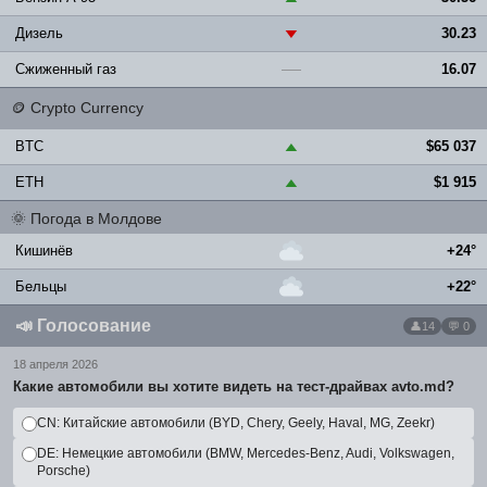
Дизель
30.23
▼
Сжиженный газ
16.07
—
🪙
Crypto Currency
BTC
$65 037
▲
ETH
$1 915
▲
🌞
Погода в Молдове
Кишинёв
+24°
Бельцы
+22°
📣
Голосование
14
💬 0
18 апреля 2026
Какие автомобили вы хотите видеть на тест-драйвах avto.md?
CN: Китайские автомобили (BYD, Chery, Geely, Haval, MG, Zeekr)
DE: Немецкие автомобили (BMW, Mercedes-Benz, Audi, Volkswagen,
Porsche)