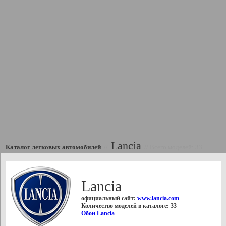
Lancia
Каталог легковых автомобилей
//
//
Всего моделей: 33
Lancia
официальный сайт:
www.lancia.com
Количество моделей в каталоге: 33
Обои Lancia