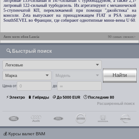
литровые 133-сильный и 147-сильный с турбонаддувом, а также 2,1-
литровый 122-сильный турбодизель. Их агрегатируют с механической
5-ступенчатой КП, переключаемой при помощи "джойстика" на
консоли. Zeta выпускают на принадлежащем FIAT и PSA заводе
SouthSEVEL во Франции, где собирают однотипные мини-вены U 60.
Авто мото обои Lancia
90 самых свежих>
🔍 Быстрый поиск
Найти
Цена от
до
⚡
🪙
🕒
🔋
Электро
Гибриды
До 5000 EUR
Последние 80
Расширенный поиск
💰
Курсы валют BNM