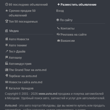
🕒
➕
80 последних объявлений
Разместить объявление
🔥
Срочно продам 50
Вход
объявлений
🌐
По сайту
🏆
Топ 50 посещаемых
📞
Контакты
📰
Медиа
👓
Реклама на сайте
📰
Авто Новости
💼
Вакансии
🌟
Авто тюнинг
📍
Тест-Драйв
🏁
Автошоу
🏭
Автоиндустрия
🎦
The Grand Tour на avto.md
🎥
TopGear на avto.md
📧
Новости сайта avto.md
📄
Каталог брэндов
Copyright © 2001 - 2026
www.avto.md
продажа и покупка автомобилей
в Молдове. Удобный поиск авто, запчастей и услуг для автолюбителей.
Avto.md
- это авто портал Молдовы, где вы можете купить или продать