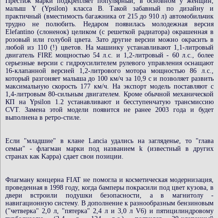
Престиж марки подкрепляет популярный, в основном у женщин,
малыш Y (Ypsilon) класса В. Такой забавный по дизайну и
практичный (вместимость багажника от 215 до 910 л) автомобильчик
трудно не полюбить. Недаром появилась молодежная версия
Elefantino (слоненок) целиком (с решеткой радиатора) окрашенная в
розовый или голубой цвета. Зато другие версии можно окрасить в
любой из 110 (!) цветов. На машинку устанавливают 1,1-литровый
двигатель FIRE мощностью 54 л.с. и 1,2-литровый - 60 л.с., более
серьезные версии с гидроусилителем рулевого управления оснащают
16-клапанной версией 1,2-литрового мотора мощностью 86 л.с.,
который разгоняет малыша до 100 км/ч за 10,9 с и позволяет развить
максимальную скорость 177 км/ч. На экспорт модель поставляют с
1,4-литровым 80-сильным двигателем. Кроме обычной механической
КП на Ypsilon 1.2 устанавливают и бесступенчатую трансмиссию
CVT. Замена этой модели появится не ранее 2003 года и будет
выполнена в ретро-стиле.
Если "младшие" в клане Lancia удались на загляденье, то "глава
семьи" - флагман марки под названием k (известный в других
странах как Kappa) сдает свои позиции.
Флагману концерна FIAT не помогла и косметическая модернизация,
проведенная в 1998 году, когда бамперы покрасили под цвет кузова, в
двери встроили подушки безопасности, а в магнитолу -
навигационную систему. В дополнение к разнообразным бензиновым
("четверка" 2,0 л, "пятерка" 2,4 л и 3,0 л V6) и пятицилиндровому