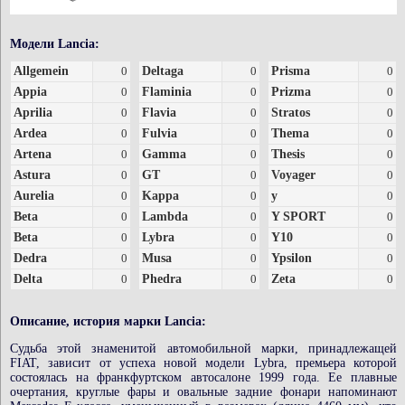
Модели Lancia:
Allgemein
0
Deltaga
0
Prisma
0
Appia
0
Flaminia
0
Prizma
0
Aprilia
0
Flavia
0
Stratos
0
Ardea
0
Fulvia
0
Thema
0
Artena
0
Gamma
0
Thesis
0
Astura
0
GT
0
Voyager
0
Aurelia
0
Kappa
0
y
0
Beta
0
Lambda
0
Y SPORT
0
Beta
0
Lybra
0
Y10
0
Dedra
0
Musa
0
Ypsilon
0
Delta
0
Phedra
0
Zeta
0
Описание, история марки Lancia:
Судьба этой знаменитой автомобильной марки, принадлежащей
FIAT, зависит от успеха новой модели Lybra, премьера которой
состоялась на франкфуртском автосалоне 1999 года. Ее плавные
очертания, круглые фары и овальные задние фонари напоминают