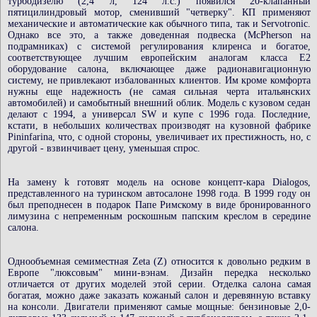
турбодизелю (2,4 л, 124 л.с.) появился 20-клапанный
пятицилиндровый мотор, сменивший "четверку". КП применяют
механические и автоматические как обычного типа, так и Servotronic.
Однако все это, а также доведенная подвеска (McPherson на
подрамниках) с системой регулирования клиренса и богатое,
соответствующее лучшим европейским аналогам класса E2
оборудование салона, включающее даже радионавигационную
систему, не привлекают избалованных клиентов. Им кроме комфорта
нужны еще надежность (не самая сильная черта итальянских
автомобилей) и самобытный внешний облик. Модель с кузовом седан
делают с 1994, а универсал SW и купе с 1996 года. Последние,
кстати, в небольших количествах производят на кузовной фабрике
Pininfarina, что, с одной стороны, увеличивает их престижность, но, с
другой - взвинчивает цену, уменьшая спрос.
На замену k готовят модель на основе концепт-кара Dialogos,
представленного на туринском автосалоне 1998 года. В 1999 году он
был преподнесен в подарок Папе Римскому в виде бронированного
лимузина с непременным роскошным папским креслом в середине
салона.
Однообъемная семиместная Zeta (Z) относится к довольно редким в
Европе "люксовым" мини-вэнам. Дизайн передка несколько
отличается от других моделей этой серии. Отделка салона самая
богатая, можно даже заказать кожаный салон и деревянную вставку
на консоли. Двигатели применяют самые мощные: бензиновые 2,0-