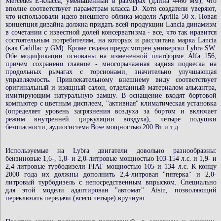
Mercedes E-класса, уменьшенный в размерах (длина 4460 мм), что
вполне соответствует параметрам класса D. Хотя создатели уверяют,
что использовали идею внешнего облика модели Aprilia 50-х. Новая
концепция дизайна должна придать всей продукции Lancia динамизм
в сочетании с известной долей консерватизма - все, что так нравится
состоятельным потребителям, на которых и рассчитана марка Lancia
(как Cadillac у GM). Кроме седана предусмотрен универсал Lybra SW.
Обе модификации основаны на измененной платформе Alfa 156,
причем сохранено главное - многорычажная задняя подвеска на
продольных рычагах с торсионами, значительно улучшающая
управляемость. Привлекательному внешнему виду соответствует
оригинальный и изящный салон, отделанный материалом алькантра,
имитирующим натуральную замшу. В оснащение входят бортовой
компьютер с цветным дисплеем, "активная" климатическая установка
(определяет уровень загрязнения воздуха за бортом и включает
режим внутренней циркуляции воздуха), четыре подушки
безопасности, аудиосистема Bose мощностью 200 Вт и т.д.
Используемые на Lybra двигатели довольно разнообразны:
бензиновые 1,6-, 1,8- и 2,0-литровые мощностью 103-154 л.с. и 1,9- и
2,4-литровые турбодизели FIAT мощностью 105 и 134 л.с. К концу
2000 года их должны дополнить 2,4-литровая "пятерка" и 2,0-
литровый турбодизель с непосредственным впрыском. Специально
для этой модели адаптирован "автомат" Aisin, позволяющий
переключать передачи (всего четыре) вручную.