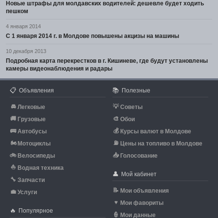
Новые штрафы для молдавских водителей: дешевле будет ходить
пешком
4 января 2014
С 1 января 2014 г. в Молдове повышены акцизы на машины
10 декабря 2013
Подробная карта перекрестков в г. Кишиневе, где будут установлены
камеры видеонаблюдения и радары
📋
📚
Объявления
Полезные
🚘
💡
Легковые
Советы
🚚
🎨
Грузовые
Обои
🚌
💰
Автобусы
Курсы валют в Молдове
🏍
⛽
Мотоциклы
Цены на топливо в Молдове
🚲
📥
Велосипеды
Голосование
⛵
Водная техника
👤
Мой кабинет
🔧
Запчасти
📝
Мои объявления
💼
Услуги
♥
Мои фавориты
🔥
Популярное
👮
Мои данные