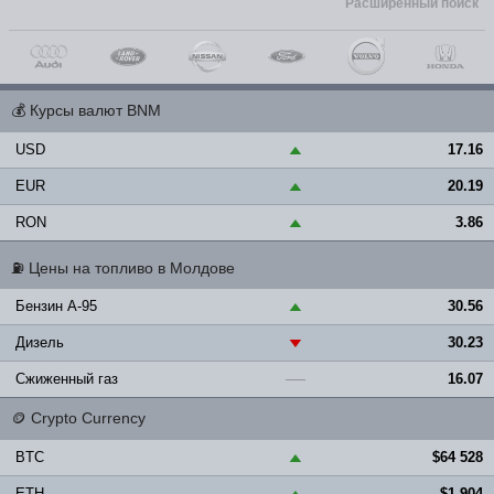
Расширенный поиск
💰
Курсы валют BNM
USD
17.16
▲
EUR
20.19
▲
RON
3.86
▲
⛽
Цены на топливо в Молдове
Бензин A-95
30.56
▲
Дизель
30.23
▼
Сжиженный газ
16.07
—
🪙
Crypto Currency
BTC
$64 528
▲
ETH
$1 904
▲