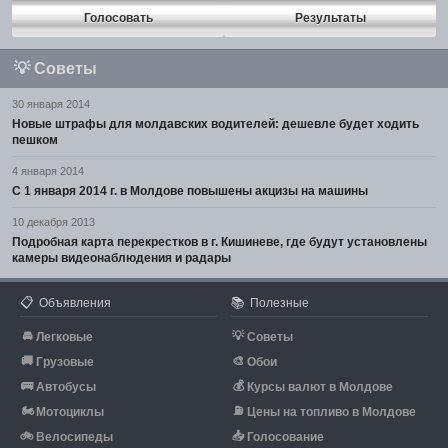
Голосовать
Результаты
💡
Советы
30 января 2014
Новые штрафы для молдавских водителей: дешевле будет ходить
пешком
4 января 2014
С 1 января 2014 г. в Молдове повышены акцизы на машины
10 декабря 2013
Подробная карта перекрестков в г. Кишиневе, где будут установлены
камеры видеонаблюдения и радары
📋
📚
Объявления
Полезные
🚘
💡
Легковые
Советы
🚚
🎨
Грузовые
Обои
🚌
💰
Автобусы
Курсы валют в Молдове
🏍
⛽
Мотоциклы
Цены на топливо в Молдове
🚲
📥
Велосипеды
Голосование