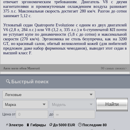
отвечает эргономическим требованиям. Двигатель V8 с двумя
нагнетателями и промежуточным охлаждением воздуха развивает
375 л.с. Максимальная скорость достигает 280 км/ч. Разгон до сотни
занимает 5,12 с.
Угловатый седан Quatroporte Evoluzione с одним из двух двигателей
V6 (2,8 л, 284 л.с.) или V8 (3,2 л, 335 л.с.) и 6-ступенчатой КП почти
не уступает купе по динамичности (5,8 с до сотни) и максимальной
скорости (270 км/ч). Эргономика не столь безупречна, как на 3200
GT, но красивый салон, обитый великолепной кожей (для любителей
предложен даже набор фирменных чемоданов), выводит этот седан в
высший класс F.
Авто мото обои Maserati
90 самых свежих>
🔍 Быстрый поиск
Найти
Цена от
до
⚡
🪙
🕒
🔋
Электро
Гибриды
До 5000 EUR
Последние 80