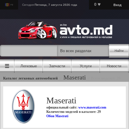
♥
0
Вход
Сегодня
Пятница, 7 августа 2026 года
Найти
☰
Легковые
Запчасти
Услуги
Новости
Maserati
Каталог легковых автомобилей
//
//
Всего моделей: 29
Maserati
официальный сайт:
www.maserati.com
Количество моделей в каталоге: 29
Обои Maserati