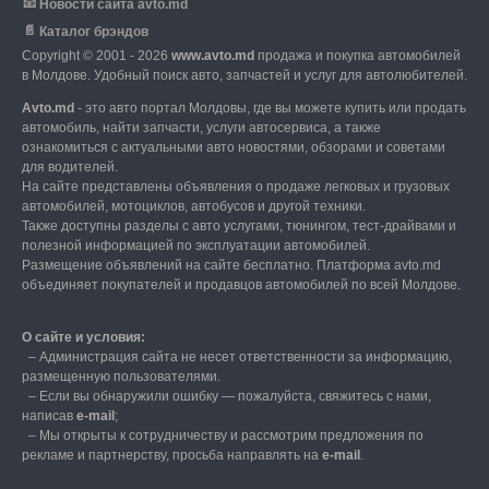
📧
Новости сайта avto.md
📄
Каталог брэндов
Copyright © 2001 - 2026
www.avto.md
продажа и покупка автомобилей
в Молдове. Удобный поиск авто, запчастей и услуг для автолюбителей.
Avto.md
- это авто портал Молдовы, где вы можете купить или продать
автомобиль,
найти запчасти, услуги автосервиса, а также
ознакомиться с актуальными авто новостями,
обзорами и советами
для водителей.
На сайте представлены объявления о продаже легковых и грузовых
автомобилей,
мотоциклов, автобусов и другой техники.
Также доступны разделы с авто услугами,
тюнингом, тест-драйвами и
полезной информацией по эксплуатации автомобилей.
Размещение объявлений на сайте бесплатно.
Платформа avto.md
объединяет покупателей и продавцов автомобилей по всей Молдове.
О сайте и условия:
–
Администрация сайта не несет ответственности за информацию,
размещенную пользователями.
–
Если вы обнаружили ошибку — пожалуйста, свяжитесь с нами
,
написав
е-mail
;
– Мы открыты к сотрудничеству и рассмотрим предложения по
рекламе и партнерству, просьба направлять на
е-mail
.