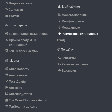
⛵
Водная техника
👤
Мой кабинет
🔧
Запчасти
📝
Мои объявления
💼
Услуги
♥
Мои фавориты
🔥
Популярное
👮
Мои данные
🕒
➕
80 последних объявлений
Разместить объявление
🔥
Срочно продам 50
Вход
объявлений
🌐
По сайту
🏆
Топ 50 посещаемых
📞
Контакты
📰
Медиа
👓
Реклама на сайте
📰
Авто Новости
💼
Вакансии
🌟
Авто тюнинг
📍
Тест-Драйв
🏁
Автошоу
🏭
Автоиндустрия
🎦
The Grand Tour на avto.md
🎥
TopGear на avto.md