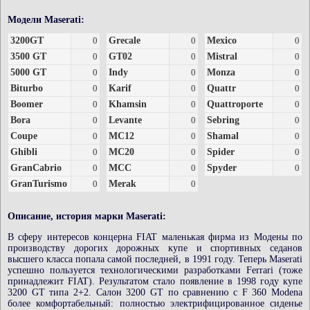
Модели Maserati:
3200GT
0
Grecale
0
Mexico
0
3500 GT
0
GT02
0
Mistral
0
5000 GT
0
Indy
0
Monza
0
Biturbo
0
Karif
0
Quattr
0
Boomer
0
Khamsin
0
Quattroporte
0
Bora
0
Levante
0
Sebring
0
Coupe
0
MC12
0
Shamal
0
Ghibli
0
MC20
0
Spider
0
GranCabrio
0
MCC
0
Spyder
0
GranTurismo
0
Merak
0
Описание, история марки Maserati:
В сферу интересов концерна FIAT маленькая фирма из Модены по
производству дорогих дорожных купе и спортивных седанов
высшего класса попала самой последней, в 1991 году. Теперь Maserati
успешно пользуется технологическими разработками Ferrari (тоже
принадлежит FIAT). Результатом стало появление в 1998 году купе
3200 GT типа 2+2. Салон 3200 GT по сравнению с F 360 Modena
более комфортабельный: полностью электрифицированное сиденье