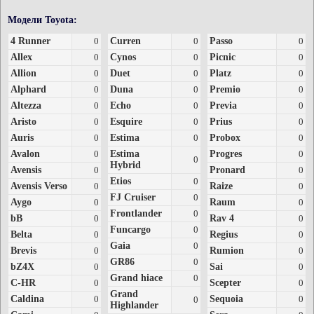
Модели Toyota:
4 Runner
0
Curren
0
Passo
0
Allex
0
Cynos
0
Picnic
0
Allion
0
Duet
0
Platz
0
Alphard
0
Duna
0
Premio
0
Altezza
0
Echo
0
Previa
0
Aristo
0
Esquire
0
Prius
0
Auris
0
Estima
0
Probox
0
Avalon
0
Estima
Progres
0
0
Hybrid
Avensis
0
Pronard
0
Etios
0
Avensis Verso
0
Raize
0
FJ Cruiser
0
Aygo
0
Raum
0
Frontlander
0
bB
0
Rav 4
0
Funcargo
0
Belta
0
Regius
0
Gaia
0
Brevis
0
Rumion
0
GR86
0
bZ4X
0
Sai
0
Grand hiace
0
C-HR
0
Scepter
0
Grand
Caldina
0
Sequoia
0
0
Highlander