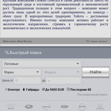
крупным компаниям сложно сочетать в своей деятельности заботу об
окружающей среде и постоянный промышленный и экономический
рост. Традиционная позиция в этом вопросе – компания может
достичь лишь одной из этих целей единовременно, но никогда –
обеих сразу. В корпоративных традициях Тойота – достижение
недостижимого. Именно поэтому компания активно работает в
экологическом направлении, стремясь к гармоничному росту
экономических и экологических показателей.
Авто мото обои Toyota
90 самых свежих>
🔍 Быстрый поиск
Найти
Цена от
до
⚡
🪙
🕒
🔋
Электро
Гибриды
До 5000 EUR
Последние 80
Расширенный поиск