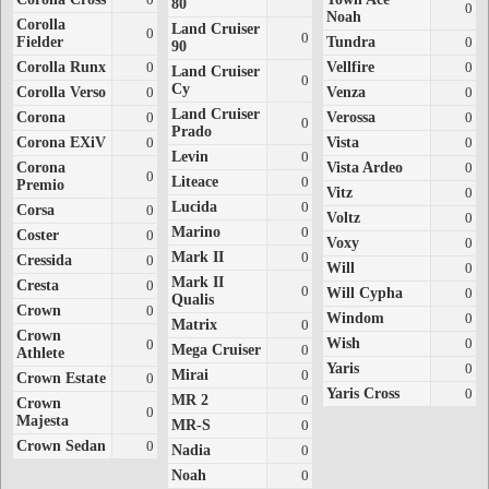
80
0
Noah
Corolla
Land Cruiser
0
0
Fielder
Tundra
0
90
Corolla Runx
0
Vellfire
0
Land Cruiser
0
Cy
Corolla Verso
0
Venza
0
Land Cruiser
Corona
0
Verossa
0
0
Prado
Corona EXiV
0
Vista
0
Levin
0
Corona
Vista Ardeo
0
0
Liteace
0
Premio
Vitz
0
Lucida
0
Corsa
0
Voltz
0
Marino
0
Coster
0
Voxy
0
Mark II
0
Cressida
0
Will
0
Mark II
Cresta
0
0
Will Cypha
0
Qualis
Crown
0
Windom
0
Matrix
0
Crown
Wish
0
0
Mega Cruiser
0
Athlete
Yaris
0
Mirai
0
Crown Estate
0
Yaris Cross
0
MR 2
0
Crown
0
Majesta
MR-S
0
Crown Sedan
0
Nadia
0
Noah
0