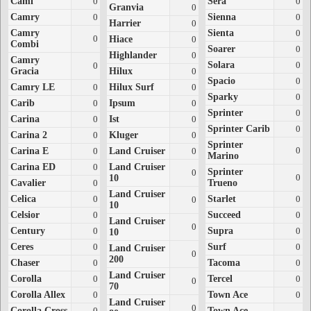
Cami
0
Sera
0
Granvia
0
Camry
0
Sienna
0
Harrier
0
Camry
Sienta
0
0
Hiace
0
Combi
Soarer
0
Highlander
0
Camry
Solara
0
0
Gracia
Hilux
0
Spacio
0
Camry LE
0
Hilux Surf
0
Sparky
0
Carib
0
Ipsum
0
Sprinter
0
Carina
0
Ist
0
Sprinter Carib
0
Carina 2
0
Kluger
0
Sprinter
0
Carina E
0
Land Cruiser
0
Marino
Carina ED
0
Land Cruiser
Sprinter
0
0
10
Cavalier
0
Trueno
Land Cruiser
Celica
0
Starlet
0
0
10
Celsior
0
Succeed
0
Land Cruiser
0
Century
0
Supra
0
10
Ceres
0
Surf
0
Land Cruiser
0
200
Chaser
0
Tacoma
0
Land Cruiser
Corolla
0
Tercel
0
0
70
Corolla Allex
0
Town Ace
0
Land Cruiser
0
Corolla Cross
0
Town Ace