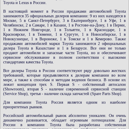
Toyota и Lexus в России.
В настоящий момент в России продажами автомобилей Toyota
занимаются 35 официальных дилеров компании: 9 из них находятся в
Москве, 5 в Санкт-Петербурге, 3 в Екатеринбурге, 1 в Уфе, 1 в
Челябинске, 2 в Самаре, 1 в Казани, 1 в Ростове-на-Дону, 1 в Перми,
1 в Нижнем Новгороде, 1 в Тольятти, 1 в Краснодаре, 1 в
Красноярске, 1 в Тюмени, 1 в Сургуте, 1 в Новосибирске, 1 в
Новокузнецке, 1 в Воронеже, 1 в Томске и 1 в Кемерово. Также
продажами автомобилей марки Toyota занимаются 2 официальных
дилера Toyota в Казахстане и 1 в Беларуси. Все они не только
продают автомобили и запасные части Toyota, но и обеспечивают
сервисное обслуживание в полном соответствии с высокими
стандартами качества Toyota.
Все дилеры Toyota в России соответствуют ряду довольно жестких
требований, которые предъявляются к дилерам компании во всем
мире, а также к способам и методам ведения бизнеса. В основе их
лежит концепция трех S. Первая S - собственный автосалон
(Showroom), вторая S - наличие современной сервисной станции
(Service Shop), третья - наличие склада запчастей (Spare Parts Shop).
Для компании Toyota Россия является одним из наиболее
приоритетных рынков.
Российский автомобильный рынок абсолютно уникален. Он очень
динамично развивается, обладает огромным потенциалом. Для
России в компании Toyota была разработана собственная