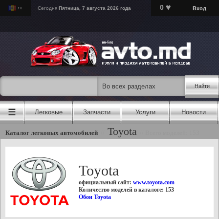
♥
0
Вход
Сегодня
Пятница, 7 августа 2026 года
Найти
☰
Легковые
Запчасти
Услуги
Новости
Toyota
Каталог легковых автомобилей
//
//
Всего моделей: 153
Toyota
официальный сайт:
www.toyota.com
Количество моделей в каталоге: 153
Обои Toyota