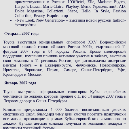
присутствующих в России: L'Officiel, Elle, Madame Figaro,
Harper’s Bazaar, Marie Claire, Playboy, Меню Удовольствий, AD,
Dolce Magazine, Collezioni, Shape, Hello, In Style, Fashion
Collection, Beauty, Esquire и др.
«New Look. New Generation» – выставка новой русской fashion-
фотографии.
Февраль 2007 года
Toyota выступила официальным спонсором XXV Всероссийской
массовой лыжной гонки «Лыжня России 2007», стартовавшей 11
февраля 2007 года в 84 городах России. Кроме спонсорской
поддержки, компания приняла активное участие в забегах, выставив
свои команды в 11 регионах России, где расположены дилерские
центры Тойота – в Екатеринбурге, Челябинске, Новосибирске,
Иркутске, Воронеже, Перми, Самаре, Санкт-Петербурге, Уфе,
Краснодаре и Москве.
Январь 2007 года
Toyota выступила официальным спонсором Кубка европейских
чемпионов по хоккею, который прошел с 11 по 14 января 2007 года в
Ледовом дворце в Санкт-Петербурга.
Компания предоставила 4 000 билетов воспитанникам детских
спортивных школ, благодаря чему дети смогли посетить практически
все матчи, проходящие в рамках Кубка европейских чемпионов по
хоккею. Лучшая детская команда получила от компании подарки –
комплекты хоккейной формы.