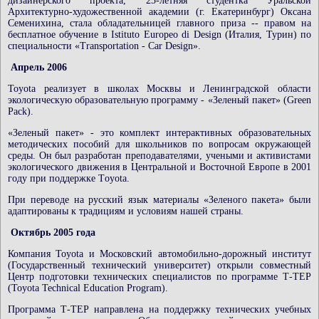
дизайнерского проекта, 23-летняя студентка Уральской
Архитектурно-художественной академии (г. Екатеринбург) Оксана
Семенихина, стала обладательницей главного приза -- правом на
бесплатное обучение в Istituto Europeo di Design (Италия, Турин) по
специальности «Transportation - Car Design».
Апрель 2006
Toyota реализует в школах Москвы и Ленинградской области
экологическую образовательную программу - «Зеленый пакет» (Green
Pack).
«Зеленый пакет» - это комплект интерактивных образовательных
методических пособий для школьников по вопросам окружающей
среды. Он был разработан преподавателями, учеными и активистами
экологического движения в Центральной и Восточной Европе в 2001
году при поддержке Тoyota.
При переводе на русский язык материалы «Зеленого пакета» были
адаптированы к традициям и условиям нашей страны.
Октябрь 2005 года
Компания Toyota и Московский автомобильно-дорожный институт
(Государственный технический университет) открыли совместный
Центр подготовки технических специалистов по программе Т-ТЕР
(Toyota Technical Education Program).
Программа Т-ТЕР направлена на поддержку технических учебных