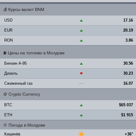
💰
Курсы валют BNM
USD
17.16
▲
EUR
20.19
▲
RON
3.86
▲
⛽
Цены на топливо в Молдове
Бензин A-95
30.56
▲
Дизель
30.23
▼
Сжиженный газ
16.07
—
🪙
Crypto Currency
BTC
$65 037
▲
ETH
$1 915
▲
🌞
Погода в Молдове
Кишинёв
+36°