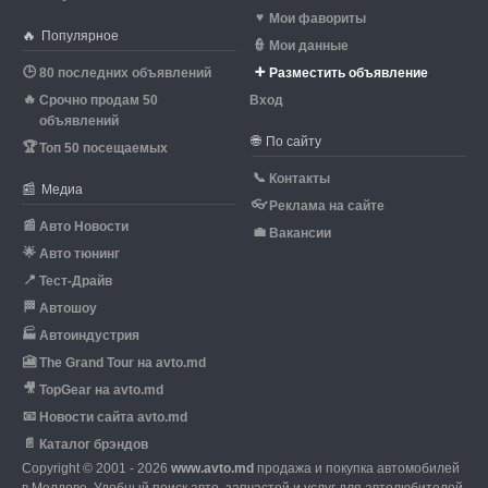
♥
Мои фавориты
🔥
Популярное
👮
Мои данные
🕒
➕
80 последних объявлений
Разместить объявление
🔥
Срочно продам 50
Вход
объявлений
🌐
По сайту
🏆
Топ 50 посещаемых
📞
Контакты
📰
Медиа
👓
Реклама на сайте
📰
Авто Новости
💼
Вакансии
🌟
Авто тюнинг
📍
Тест-Драйв
🏁
Автошоу
🏭
Автоиндустрия
🎦
The Grand Tour на avto.md
🎥
TopGear на avto.md
📧
Новости сайта avto.md
📄
Каталог брэндов
Copyright © 2001 - 2026
www.avto.md
продажа и покупка автомобилей