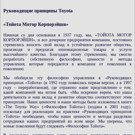
Руководящие принципы Toyota
«Тойота Мотор Корпорэйшн»
Начиная со дня основания в 1937 году, мы, «ТОЙОТА МОТОР
КОРПОРЭЙШН», и все дочерние предприятия компании, постоянно
стремились вносить свой вклад в устойчивое развитие общества,
производя и предлагая инновационные товары и услуги
высочайшего качества. Благодаря этому стремлению, мы смогли
разработать собственную философию, ценности и методы
управления, которые передаются в компании от поколения к
поколению.
Мы обобщили эту философию управления в «Руководящих
принципах «Тойота» (в 1992 году появилась первая версия, а в 1997
году – переработанная), где отражено наше представление о том,
какой компанией мы хотим быть. «Мы искренне верим, что наша
деятельность и наш вклад в развитие общества соответствуют этим
принципам. Наши ценности и наши методы были изложены в книге
«The Toyota Way» («Философия Тойота») (издана в 2001 году),
поскольку для реализации на практике «Руководящих принципов
«Тойота» необходимо, чтобы наши ценности и методы разделяли
сотрудники наших предприятий во всем мире. Мы уверены, что
новые поколения будут следовать «Философии Тойота».