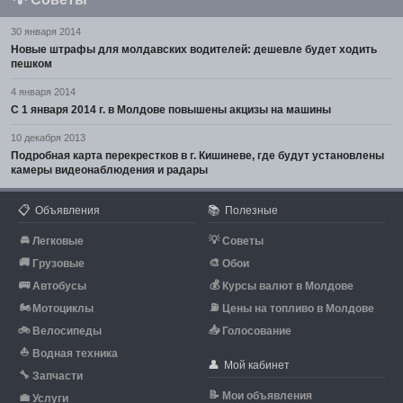
30 января 2014
Новые штрафы для молдавских водителей: дешевле будет ходить
пешком
4 января 2014
С 1 января 2014 г. в Молдове повышены акцизы на машины
10 декабря 2013
Подробная карта перекрестков в г. Кишиневе, где будут установлены
камеры видеонаблюдения и радары
📋
📚
Объявления
Полезные
🚘
💡
Легковые
Советы
🚚
🎨
Грузовые
Обои
🚌
💰
Автобусы
Курсы валют в Молдове
🏍
⛽
Мотоциклы
Цены на топливо в Молдове
🚲
📥
Велосипеды
Голосование
⛵
Водная техника
👤
Мой кабинет
🔧
Запчасти
📝
Мои объявления
💼
Услуги