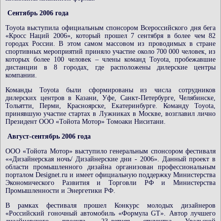
Сентябрь 2006 года
Toyota выступила официальным спонсором Всероссийского дня бега
«Кросс Наций 2006», который прошел 7 сентября в более чем 82
городах России. В этом самом массовом из проводимых в стране
спортивных мероприятий приняло участие около 700 000 человек, из
которых более 100 человек – члены команд Toyota, пробежавшие
дистанции в 8 городах, где расположены дилерские центры
компании.
Команды Toyota были сформированы из числа сотрудников
дилерских центров в Казани, Уфе, Санкт-Петербурге, Челябинске,
Тольятти, Перми, Красноярске, Екатеринбурге. Команду Toyota,
принявшую участие стартах в Лужниках в Москве, возглавил лично
Президент ООО «Тойота Мотор» Томоаки Ниситани.
Август-сентябрь 2006 года
ООО «Тойота Мотор» выступило генеральным спонсором фестиваля
««Дизайнерская ночь/ Дизайнерские дни - 2006». Данный проект в
области промышленного дизайна организован профессиональным
порталом Designet.ru и имеет официальную поддержку Министерства
Экономического Развития и Торговли РФ и Министерства
Промышленности и Энергетики РФ.
В рамках фестиваля прошел Конкурс молодых дизайнеров
«Российский гоночный автомобиль «Формула GT». Автор лучшего