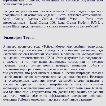
маркетинговая стратегия, основанная на глубоком изучении всех
особенностей рынка.
Сегодня на российском рынке компания Toyota следует стратегии
продвижения 10 основных моделей: шести легковых автомобилей -
Auris, Camry, Avensis, Corolla, Corolla Verso и Yaris, трех
внедорожников - Land Cruiser 100, Land Cruiser Prado и RAV4, а
также Hiace, представленного в классе коммерческих автомобилей.
Философия Toyota
В январе прошлого года «Тойота Мотор Корпорэйшн» выпустила
документ под названием «Вклад в устойчивое развитие», где
изложены основы политики компании в отношении корпоративной
социальной ответственности (CSR). Этот документ был подготовлен
в расчёте на то, что наши акционеры, сотрудники и деловые
партнеры смогут лучше понять позицию компании Тойота в
отношении корпоративной социальной ответственности.
Мы убеждены, что рост бизнеса Тойота в России напрямую связан с
нашей способностью соответствовать ожиданиям общества. Несмотря
на существенные различия между автомобильными рынками в
России и других странах, потребность в участии крупных
корпораций в общественной жизни здесь может быть даже больше,
чем где-либо еще. Следовательно, мы должны приложить все усилия
для того, чтобы обеспечить эффективное внедрение политики
компании Тойота в отношении вклада в устойчивое развитие.