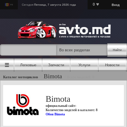
♥
0
Вход
Сегодня
Пятница, 7 августа 2026 года
Найти
☰
Легковые
Запчасти
Услуги
Новости
Bimota
Каталог мотоциклов
//
//
Всего моделей: 8
Bimota
официальный сайт:
Количество моделей в каталоге: 8
Обои Bimota