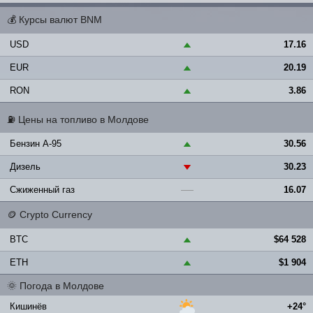
💰
Курсы валют BNM
USD
17.16
▲
EUR
20.19
▲
RON
3.86
▲
⛽
Цены на топливо в Молдове
Бензин A-95
30.56
▲
Дизель
30.23
▼
Сжиженный газ
16.07
—
🪙
Crypto Currency
BTC
$64 528
▲
ETH
$1 904
▲
🌞
Погода в Молдове
Кишинёв
+24°