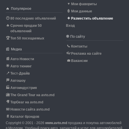
♥
Мои фавориты
🔥
Популярное
👮
Мои данные
🕒
➕
80 последних объявлений
Разместить объявление
🔥
Срочно продам 50
Вход
объявлений
🌐
По сайту
🏆
Топ 50 посещаемых
📞
Контакты
📰
Медиа
👓
Реклама на сайте
📰
Авто Новости
💼
Вакансии
🌟
Авто тюнинг
📍
Тест-Драйв
🏁
Автошоу
🏭
Автоиндустрия
🎦
The Grand Tour на avto.md
🎥
TopGear на avto.md
📧
Новости сайта avto.md
📄
Каталог брэндов
Copyright © 2001 - 2026
www.avto.md
продажа и покупка автомобилей
в Молдове. Удобный поиск авто, запчастей и услуг для автолюбителей.