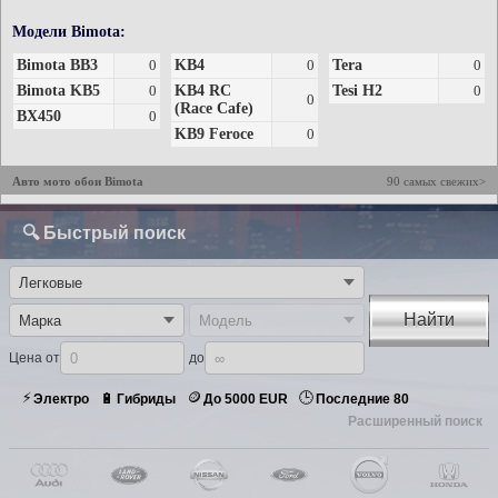
Модели Bimota:
Bimota BB3
0
KB4
0
Tera
0
Bimota KB5
0
KB4 RC
Tesi H2
0
0
(Race Cafe)
BX450
0
KB9 Feroce
0
Авто мото обои Bimota
90 самых свежих>
🔍 Быстрый поиск
Найти
Цена от
до
⚡
🪙
🕒
🔋
Электро
Гибриды
До 5000 EUR
Последние 80
Расширенный поиск