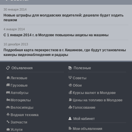
30 января 2014
Новые штрафы для молдавских водителей: дешевле будет ходить
пешком
4 января 2014
С 1 января 2014 г. в Молдове повышены акцизы на машины
10 декабря 2013
Подробная карта перекрестков в г. Кишиневе, где будут установлены
камеры видеонаблюдения и радары
📋
📚
Объявления
Полезные
🚘
💡
Легковые
Советы
🚚
🎨
Грузовые
Обои
🚌
💰
Автобусы
Курсы валют в Молдове
🏍
⛽
Мотоциклы
Цены на топливо в Молдове
🚲
📥
Велосипеды
Голосование
⛵
Водная техника
👤
Мой кабинет
🔧
Запчасти
📝
Мои объявления
💼
Услуги