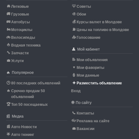
🚘
💡
Легковые
Советы
🚚
🎨
Грузовые
Обои
🚌
💰
Автобусы
Курсы валют в Молдове
🏍
⛽
Мотоциклы
Цены на топливо в Молдове
🚲
📥
Велосипеды
Голосование
⛵
Водная техника
👤
Мой кабинет
🔧
Запчасти
📝
Мои объявления
💼
Услуги
♥
Мои фавориты
🔥
Популярное
👮
Мои данные
🕒
➕
80 последних объявлений
Разместить объявление
🔥
Срочно продам 50
Вход
объявлений
🌐
По сайту
🏆
Топ 50 посещаемых
📞
Контакты
📰
Медиа
👓
Реклама на сайте
📰
Авто Новости
💼
Вакансии
🌟
Авто тюнинг