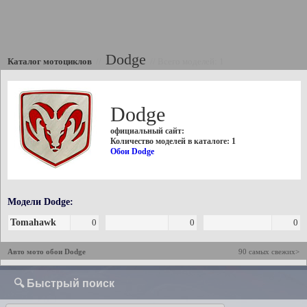
Dodge
Каталог мотоциклов
//
//
Всего моделей: 1
Dodge
официальный сайт:
Количество моделей в каталоге: 1
Обои Dodge
Модели Dodge:
Tomahawk
0
0
0
Авто мото обои Dodge
90 самых свежих>
🔍 Быстрый поиск