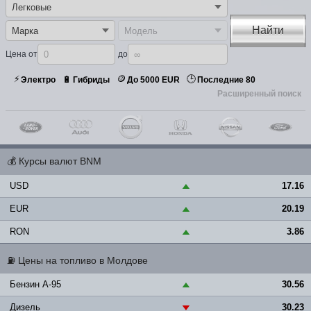
Найти
Цена от
до
⚡
🪙
🕒
🔋
Электро
Гибриды
До 5000 EUR
Последние 80
Расширенный поиск
💰
Курсы валют BNM
USD
17.16
▲
EUR
20.19
▲
RON
3.86
▲
⛽
Цены на топливо в Молдове
Бензин A-95
30.56
▲
Дизель
30.23
▼