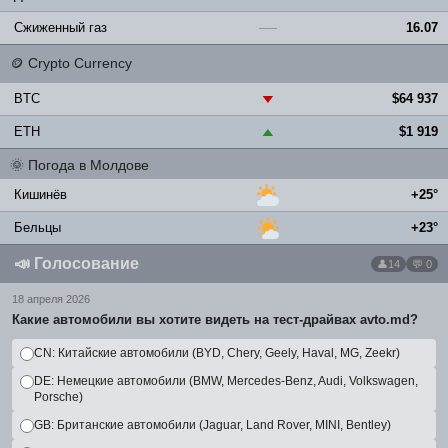
Сжиженный газ
16.07
—
🪙
Crypto Currency
BTC
$64 937
▼
ETH
$1 919
▲
🌞
Погода в Молдове
Кишинёв
+25°
Бельцы
+23°
📣
Голосование
14
💬 0
18 апреля 2026
Какие автомобили вы хотите видеть на тест-драйвах avto.md?
CN: Китайские автомобили (BYD, Chery, Geely, Haval, MG, Zeekr)
DE: Немецкие автомобили (BMW, Mercedes-Benz, Audi, Volkswagen,
Porsche)
GB: Британские автомобили (Jaguar, Land Rover, MINI, Bentley)