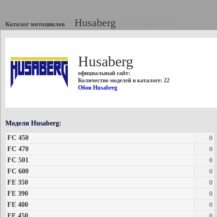
Husaberg
Каталог мотоциклов
//
//
Всего моделей: 22
Husaberg
официальный сайт:
Количество моделей в каталоге: 22
Обои Husaberg
Модели Husaberg:
FC 450
0
FC 470
0
FC 501
0
FC 600
0
FE 350
0
FE 390
0
FE 400
0
FE 450
0