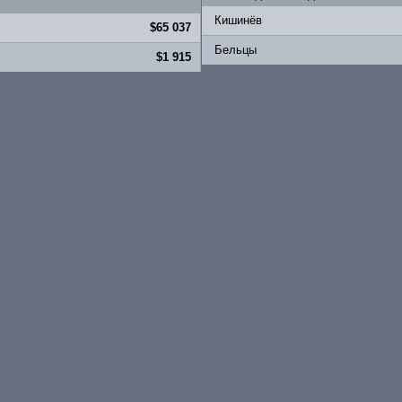
Кишинёв
$65 037
Бельцы
$1 915