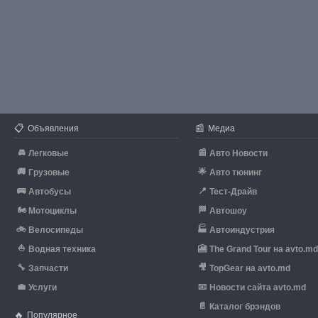
📋
📰
Объявления
Медиа
🚘
📰
Легковые
Авто Новости
🚚
🌟
Грузовые
Авто тюнинг
🚌
📍
Автобусы
Тест-Драйв
🏍
🏁
Мотоциклы
Автошоу
🚲
🏭
Велосипеды
Автоиндустрия
⛵
🎦
Водная техника
The Grand Tour на avto.m
🔧
🎥
Запчасти
TopGear на avto.md
💼
📧
Услуги
Новости сайта avto.md
📄
Каталог брэндов
🔥
Популярное