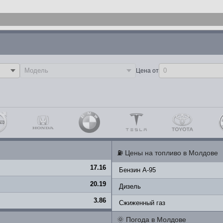
Цена от
⛽
Цены на топливо в Молдове
17.16
Бензин A-95
20.19
Дизель
3.86
Сжиженный газ
🌞
Погода в Молдове