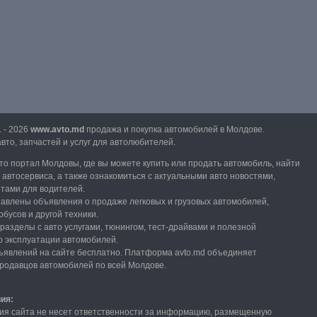
1 - 2026
www.avto.md
продажа и покупка автомобилей в Молдове.
вто, запчастей и услуг для автолюбителей.
вто портал Молдовы, где вы можете купить или продать автомобиль,
найти
и автосервиса, а также ознакомиться с актуальными авто новостями,
етами для водителей.
тавлены объявления о продаже легковых и грузовых автомобилей,
обусов и другой техники.
разделы с авто услугами,
тюнингом, тест-драйвами и полезной
 эксплуатации автомобилей.
явлений на сайте бесплатно.
Платформа avto.md объединяет
продавцов автомобилей по всей Молдове.
вия:
ия сайта не несет ответственности за информацию, размещенную