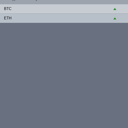
BTC
▲
ETH
▲