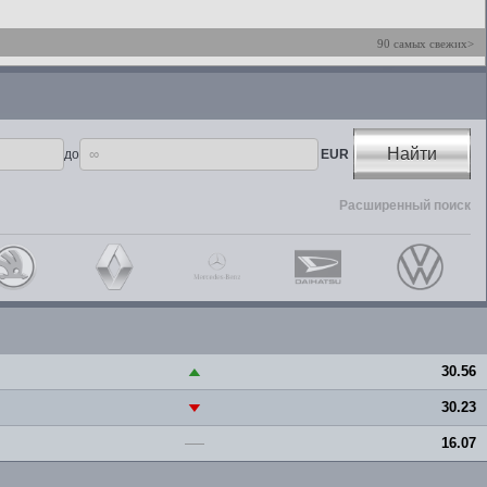
90 самых свежих>
Найти
до
EUR
Расширенный поиск
30.56
▲
30.23
▼
16.07
—