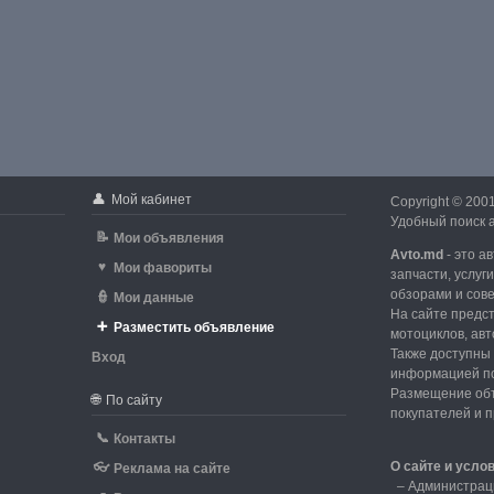
👤
Мой кабинет
Copyright © 200
Удобный поиск а
📝
Мои объявления
Avto.md
- это а
♥
Мои фавориты
запчасти, услуг
обзорами и сов
👮
Мои данные
На сайте предс
➕
Разместить объявление
мотоциклов, авт
Также доступны 
Вход
информацией по
d
Размещение объ
🌐
По сайту
покупателей и 
📞
Контакты
О сайте и усло
👓
Реклама на сайте
–
Администрац