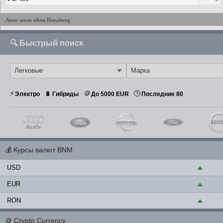
Авто мото обои Husaberg
🔍 Быстрый поиск
⚡
🪙
🕒
🔋
Электро
Гибриды
До 5000 EUR
Последние 80
💰
Курсы валют BNM
USD
▲
EUR
▲
RON
▲
🪙
Crypto Currency