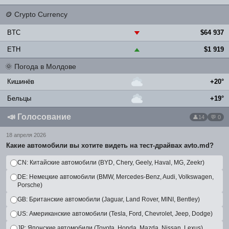
🪙
Crypto Currency
BTC
$64 937
▼
ETH
$1 919
▲
🌞
Погода в Молдове
Кишинёв
+20°
Бельцы
+19°
📣
Голосование
14
💬 0
18 апреля 2026
Какие автомобили вы хотите видеть на тест-драйвах avto.md?
CN: Китайские автомобили (BYD, Chery, Geely, Haval, MG, Zeekr)
DE: Немецкие автомобили (BMW, Mercedes-Benz, Audi, Volkswagen,
Porsche)
GB: Британские автомобили (Jaguar, Land Rover, MINI, Bentley)
US: Американские автомобили (Tesla, Ford, Chevrolet, Jeep, Dodge)
JP: Японские автомобили (Toyota, Honda, Mazda, Nissan, Lexus)