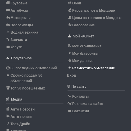
🚚
🎨
Грузовые
Обои
🚌
💰
Автобусы
Курсы валют в Молдове
🏍
⛽
Мотоциклы
Цены на топливо в Молдове
🚲
📥
Велосипеды
Голосование
⛵
Водная техника
👤
Мой кабинет
🔧
Запчасти
📝
Мои объявления
💼
Услуги
♥
Мои фавориты
🔥
Популярное
👮
Мои данные
🕒
➕
80 последних объявлений
Разместить объявление
🔥
Срочно продам 50
Вход
объявлений
🌐
По сайту
🏆
Топ 50 посещаемых
📞
Контакты
📰
Медиа
👓
Реклама на сайте
📰
Авто Новости
💼
Вакансии
🌟
Авто тюнинг
📍
Тест-Драйв