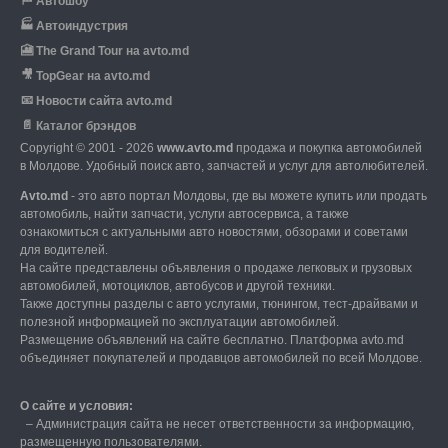
🏁
Автошоу
🏭
Автоиндустрия
🎦
The Grand Tour на avto.md
🎥
TopGear на avto.md
📧
Новости сайта avto.md
📄
Каталог брэндов
Copyright © 2001 - 2026
www.avto.md
продажа и покупка автомобилей
в Молдове. Удобный поиск авто, запчастей и услуг для автолюбителей.
Avto.md
- это авто портал Молдовы, где вы можете купить или продать
автомобиль,
найти запчасти, услуги автосервиса, а также
ознакомиться с актуальными авто новостями,
обзорами и советами
для водителей.
На сайте представлены объявления о продаже легковых и грузовых
автомобилей,
мотоциклов, автобусов и другой техники.
Также доступны разделы с авто услугами,
тюнингом, тест-драйвами и
полезной информацией по эксплуатации автомобилей.
Размещение объявлений на сайте бесплатно.
Платформа avto.md
объединяет покупателей и продавцов автомобилей по всей Молдове.
О сайте и условия:
–
Администрация сайта не несет ответственности за информацию,
размещенную пользователями.