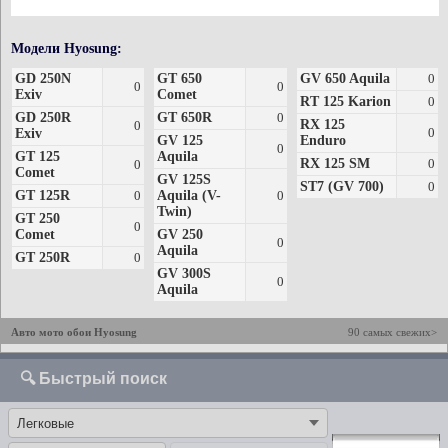
Модели Hyosung:
GD 250N
GT 650
GV 650 Aquila
0
0
0
Exiv
Comet
RT 125 Karion
0
GD 250R
GT 650R
0
RX 125
0
0
Exiv
GV 125
Enduro
0
GT 125
Aquila
RX 125 SM
0
0
Comet
GV 125S
ST7 (GV 700)
0
GT 125R
0
Aquila (V-
0
Twin)
GT 250
0
Comet
GV 250
0
Aquila
GT 250R
0
GV 300S
0
Aquila
Авто мото обои Hyosung
90 самых свежих>
🔍 Быстрый поиск