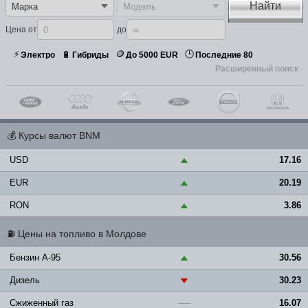
Найти
Цена от
до
⚡
🪙
🕒
🔋
Электро
Гибриды
До 5000 EUR
Последние 80
Расширенный поиск
💰
Курсы валют BNM
USD
17.16
▲
EUR
20.19
▲
RON
3.86
▲
⛽
Цены на топливо в Молдове
Бензин A-95
30.56
▲
Дизель
30.23
▼
Сжиженный газ
16.07
—