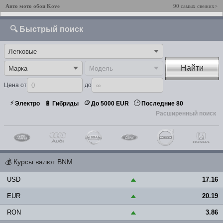
Авто мото обои Kove
90 самых свежих>
🔍 Быстрый поиск
Найти
Цена от
до
⚡
🪙
🕒
🔋
Электро
Гибриды
До 5000 EUR
Последние 80
Расширенный поиск
💰
Курсы валют BNM
USD
17.16
▲
EUR
20.19
▲
RON
3.86
▲