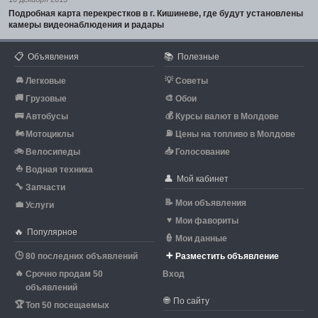
Подробная карта перекрестков в г. Кишиневе, где будут установлены
камеры видеонаблюдения и радары
📋
📚
Объявления
Полезные
🚘
💡
Легковые
Советы
🚚
🎨
Грузовые
Обои
🚌
💰
Автобусы
Курсы валют в Молдове
🏍
⛽
Мотоциклы
Цены на топливо в Молдове
🚲
📥
Велосипеды
Голосование
⛵
Водная техника
👤
Мой кабинет
🔧
Запчасти
📝
Мои объявления
💼
Услуги
♥
Мои фавориты
🔥
Популярное
👮
Мои данные
🕒
➕
80 последних объявлений
Разместить объявление
🔥
Срочно продам 50
Вход
объявлений
🌐
По сайту
🏆
Топ 50 посещаемых