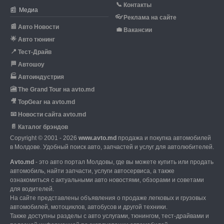
📞
Контакты
📰
Медиа
👓
Реклама на сайте
📰
Авто Новости
💼
Вакансии
🌟
Авто тюнинг
📍
Тест-Драйв
🏁
Автошоу
🏭
Автоиндустрия
🎦
The Grand Tour на avto.md
🎥
TopGear на avto.md
📧
Новости сайта avto.md
📄
Каталог брэндов
Copyright © 2001 - 2026
www.avto.md
продажа и покупка автомобилей
в Молдове. Удобный поиск авто, запчастей и услуг для автолюбителей.
Avto.md
- это авто портал Молдовы, где вы можете купить или продать
автомобиль,
найти запчасти, услуги автосервиса, а также
ознакомиться с актуальными авто новостями,
обзорами и советами
для водителей.
На сайте представлены объявления о продаже легковых и грузовых
автомобилей,
мотоциклов, автобусов и другой техники.
Также доступны разделы с авто услугами,
тюнингом, тест-драйвами и