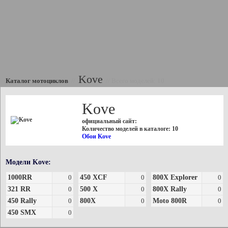
Kove
Каталог мотоциклов
//
//
Всего моделей: 10
Kove
официальный сайт:
Количество моделей в каталоге: 10
Обои Kove
Модели Kove:
1000RR
0
450 XCF
0
800X Explorer
0
321 RR
0
500 X
0
800X Rally
0
450 Rally
0
800X
0
Moto 800R
0
450 SMX
0