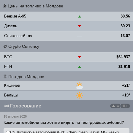
⛽
Цены на топливо в Молдове
Бензин A-95
30.56
▲
Дизель
30.23
▼
Сжиженный газ
16.07
—
🪙
Crypto Currency
BTC
$64 937
▼
ETH
$1 919
▲
🌞
Погода в Молдове
Кишинёв
+21°
Бельцы
+19°
📣
Голосование
14
💬 0
18 апреля 2026
Какие автомобили вы хотите видеть на тест-драйвах avto.md?
CN: Китайские автомобили (BYD, Chery, Geely, Haval, MG, Zeekr)