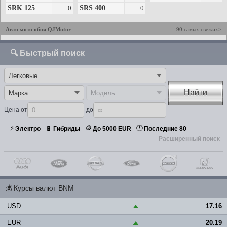
SRK 125
0
SRS 400
0
Авто мото обои QJMotor
90 самых свежих>
🔍 Быстрый поиск
Найти
Цена от
до
⚡
🪙
🕒
🔋
Электро
Гибриды
До 5000 EUR
Последние 80
Расширенный поиск
💰
Курсы валют BNM
USD
17.16
▲
EUR
20.19
▲