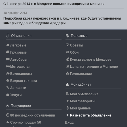
С 1 января 2014 г. в Молдове повышены акцизы на машины
10 декабря 2013
Подробная карта перекрестков в г. Кишиневе, где будут установлены
камеры видеонаблюдения и радары
📋
📚
Объявления
Полезные
🚘
💡
Легковые
Советы
🚚
🎨
Грузовые
Обои
🚌
💰
Автобусы
Курсы валют в Молдове
🏍
⛽
Мотоциклы
Цены на топливо в Молдове
🚲
📥
Велосипеды
Голосование
⛵
Водная техника
👤
Мой кабинет
🔧
Запчасти
📝
Мои объявления
💼
Услуги
♥
Мои фавориты
🔥
Популярное
👮
Мои данные
🕒
➕
80 последних объявлений
Разместить объявление
🔥
Срочно продам 50
Вход