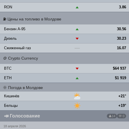
RON
3.86
▲
⛽
Цены на топливо в Молдове
Бензин A-95
30.56
▲
Дизель
30.23
▼
Сжиженный газ
16.07
—
🪙
Crypto Currency
BTC
$64 937
▼
ETH
$1 919
▲
🌞
Погода в Молдове
Кишинёв
+21°
Бельцы
+19°
📣
Голосование
14
💬 0
18 апреля 2026