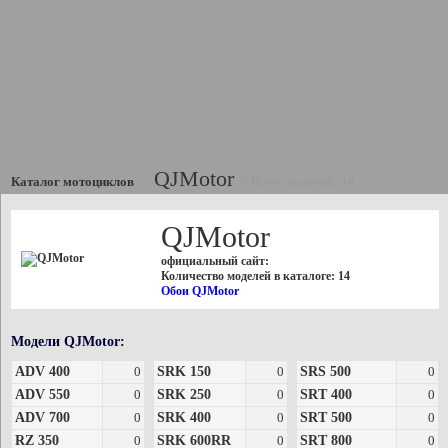
QJMotor
Каталог мотоциклов
//
//
Всего моделей: 14
QJMotor
официальный сайт:
Количество моделей в каталоге: 14
Обои QJMotor
Модели QJMotor:
ADV 400
0
SRK 150
0
SRS 500
0
ADV 550
0
SRK 250
0
SRT 400
0
ADV 700
0
SRK 400
0
SRT 500
0
RZ 350
0
SRK 600RR
0
SRT 800
0