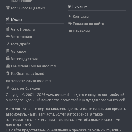
объявлений
🌐
По сайту
🏆
Топ 50 посещаемых
📞
Контакты
📰
Медиа
👓
Реклама на сайте
📰
Авто Новости
💼
Вакансии
🌟
Авто тюнинг
📍
Тест-Драйв
🏁
Автошоу
🏭
Автоиндустрия
🎦
The Grand Tour на avto.md
🎥
TopGear на avto.md
📧
Новости сайта avto.md
📄
Каталог брэндов
Copyright © 2001 - 2026
www.avto.md
продажа и покупка автомобилей
в Молдове. Удобный поиск авто, запчастей и услуг для автолюбителей.
Avto.md
- это авто портал Молдовы, где вы можете купить или продать
автомобиль,
найти запчасти, услуги автосервиса, а также
ознакомиться с актуальными авто новостями,
обзорами и советами
для водителей.
На сайте представлены объявления о продаже легковых и грузовых