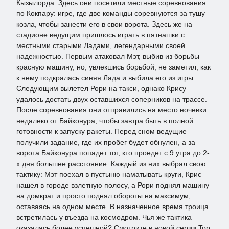
Кызылорда. Здесь они посетили местные соревнования
по Кокпару: игре, где две команды соревнуются за тушу
козла, чтобы занести его в свои ворота. Здесь же на
стадионе ведущим пришлось играть в пятнашки с
местными старыми Ладами, легендарными своей
надежностью. Первым атаковал Мэт, выбив из борьбы
красную машину, но, увлекшись борьбой, не заметил, как
к нему подкралась синяя Лада и выбила его из игры.
Следующим вылетел Рори на такси, однако Крису
удалось достать двух оставшихся соперников на трассе.
После соревнования они отправились на место ночевки
недалеко от Байконура, чтобы завтра быть в полной
готовности к запуску ракеты. Перед сном ведущие
получили задание, где их пробег будет обнулен, а за
ворота Байконура попадет тот, кто проедет с 9 утра до 2-
х дня большее расстояние. Каждый из них выбрал свою
тактику: Мэт поехал в пустыню наматывать круги, Крис
нашел в городе взлетную полосу, а Рори поднял машину
на домкрат и просто поднял обороты на максимум,
оставаясь на одном месте. В назначенное время троица
встретилась у въезда на космодром. Чья же тактика
оказалась более успешной? Смотрите в новой серии Top