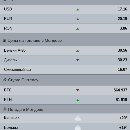
USD
17.16
▲
EUR
20.19
▲
RON
3.86
▲
⛽
Цены на топливо в Молдове
Бензин A-95
30.56
▲
Дизель
30.23
▼
Сжиженный газ
16.07
—
🪙
Crypto Currency
BTC
$64 937
▼
ETH
$1 919
▲
🌞
Погода в Молдове
Кишинёв
+20°
Бельцы
+19°