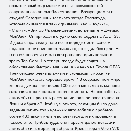
эксклюзивный мир максимальных возможностей
современного автомобилестроения. Возвращаемся в
студию! Сегодняшний гость это звезда Голливуда,
который снимался в таких фильмах, как: «Люди-Х»,
«Сплит», «Виктор Франкенштейн», встречайте – Джеймс
МакЭвой! Он приехал в студию своим ходом на AUDI S3.
И даже с правами у него все в порядке, хотя совсем
недавно, в течение нескольких лет, он ездил без прав. Но
главной новостью стало возвращение оригинального
трека Top Gear! Но теперь звезду будут ездить на
обоснованно быстрой машине, а именно на Toyota GT86.
Трек сегодня очень влажный и скользкий, сможет ли
МакЭвой показать хорошее время? В современном мире
многие думают, что после 100 тысяч миль жизнь машины
заканчивается и настает пора ее менять. Но способен ли
автомобиль проехать расстояние, равное расстоянию до
Луны и обратно? Чтобы узнать это, ведущим было дано
задание купить три надежных автомобиля с пробегом
более 480 тысяч миль и встретиться для их проверки в
Казахстане. Прибыв туда, они первым делом показали
автомобили, которые приобрели. Крис выбрал Volvo V70,