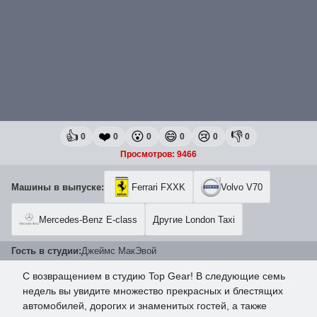
👍
❤️
😮
😄
😢
👎
0
0
0
0
0
0
Просмотров: 9466
Машины в выпуске:
Ferrari FXXK
Volvo V70
Mercedes-Benz E-class
Другие London Taxi
Гость в студии:
Джеймс МакЭвой
С возвращением в студию Top Gear! В следующие семь
недель вы увидите множество прекрасных и блестящих
автомобилей, дорогих и знаменитых гостей, а также