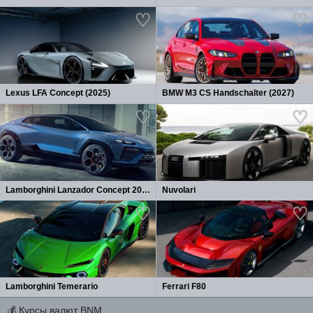
Lexus LFA Concept (2025)
BMW M3 CS Handschalter (2027)
Lamborghini Lanzador Concept 2026
Nuvolari
Lamborghini Temerario
Ferrari F80
💰
Курсы валют BNM