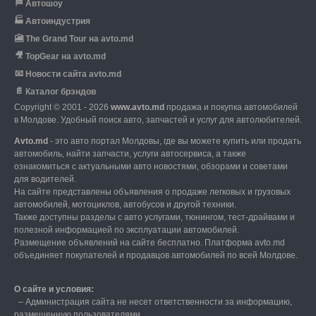
🏁
Автошоу
🏭
Автоиндустрия
🎦
The Grand Tour на avto.md
🎥
TopGear на avto.md
📧
Новости сайта avto.md
📄
Каталог брэндов
Copyright © 2001 - 2026
www.avto.md
продажа и покупка автомобилей
в Молдове. Удобный поиск авто, запчастей и услуг для автолюбителей.
Avto.md
- это авто портал Молдовы, где вы можете купить или продать
автомобиль,
найти запчасти, услуги автосервиса, а также
ознакомиться с актуальными авто новостями,
обзорами и советами
для водителей.
На сайте представлены объявления о продаже легковых и грузовых
автомобилей,
мотоциклов, автобусов и другой техники.
Также доступны разделы с авто услугами,
тюнингом, тест-драйвами и
полезной информацией по эксплуатации автомобилей.
Размещение объявлений на сайте бесплатно.
Платформа avto.md
объединяет покупателей и продавцов автомобилей по всей Молдове.
О сайте и условия:
–
Администрация сайта не несет ответственности за информацию,
размещенную пользователями.