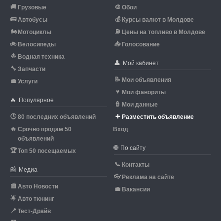
🚚
🎨
Грузовые
Обои
🚌
💰
Автобусы
Курсы валют в Молдове
🏍
⛽
Мотоциклы
Цены на топливо в Молдове
🚲
📥
Велосипеды
Голосование
⛵
Водная техника
👤
Мой кабинет
🔧
Запчасти
📝
Мои объявления
💼
Услуги
♥
Мои фавориты
🔥
Популярное
👮
Мои данные
🕒
➕
80 последних объявлений
Разместить объявление
🔥
Срочно продам 50
Вход
объявлений
🌐
По сайту
🏆
Топ 50 посещаемых
📞
Контакты
📰
Медиа
👓
Реклама на сайте
📰
Авто Новости
💼
Вакансии
🌟
Авто тюнинг
📍
Тест-Драйв