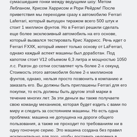
сумасшедшие гонки между ведущими шоу: Метом
Лебланом, Крисом Харрисом и Рори Рейдом! После
приветствия мы переходим сразу к автомобилю Ferrari
Laferrari, который выпущен тиражом всего 500 штук и
стоит 1 миллион фунтов. Но в Ferrari решили сделать
еще более эксклюзивный автомобиль на его основе,
который вызвался тестировать Крис Харрисс. Речь идет о
Ferrari FXXK, который имеет только основу от LaFerrari,
однако каждый аспект машины был доработан. Под
капотом стоит V12 объемом 6,3 литра и мощностью 1050
л.с. Разгон до сотни составляет чуть более 2-х секунд.
Стоимость этого автомобиля более 2-х миллионов
фунтов, однако, нельзя просто позвонить в компанию и
заказать его. Вы должны быть приглашены Ferrari для его
покупки, то есть должны быть другом этой марки в
течение многих лет. За эти деньги вы также получаете
свою команду механиков, которая будет ездить с вами по
миру и следить за состоянием машины. Но есть одна
проблема: машина не допущена на дороги общего
пользования, а также не проходит по требованиям ни в
одну гоночную серию. Это машина создана без правил
исключительно для того, чтобы доставить человека в