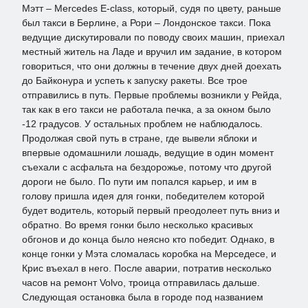
Мэтт – Mercedes E-class, который, судя по цвету, раньше
был такси в Берлине, а Рори – Лондонское такси. Пока
ведущие дискутировали по поводу своих машин, приехал
местный житель на Ладе и вручил им задание, в котором
говориться, что они должны в течение двух дней доехать
до Байконура и успеть к запуску ракеты. Все трое
отправились в путь. Первые проблемы возникли у Рейда,
так как в его такси не работала печка, а за окном было
-12 градусов. У остальных проблем не наблюдалось.
Продолжая свой путь в стране, где вывели яблоки и
впервые одомашнили лошадь, ведущие в один момент
съехали с асфальта на бездорожье, потому что другой
дороги не было. По пути им попался карьер, и им в
голову пришла идея для гонки, победителем которой
будет водитель, который первый преодолеет путь вниз и
обратно. Во время гонки было несколько красивых
обгонов и до конца было неясно кто победит. Однако, в
конце гонки у Мэта сломалась коробка на Мерседесе, и
Крис въехал в него. После аварии, потратив несколько
часов на ремонт Volvo, троица отправилась дальше.
Следующая остановка была в городе под названием