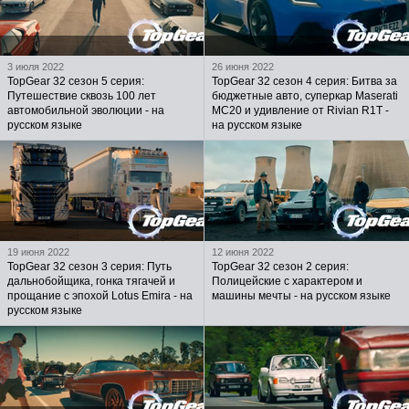
3 июля 2022
26 июня 2022
TopGear 32 сезон 5 серия:
TopGear 32 сезон 4 серия: Битва за
Путешествие сквозь 100 лет
бюджетные авто, суперкар Maserati
автомобильной эволюции - на
MC20 и удивление от Rivian R1T -
русском языке
на русском языке
19 июня 2022
12 июня 2022
TopGear 32 сезон 3 серия: Путь
TopGear 32 сезон 2 серия:
дальнобойщика, гонка тягачей и
Полицейские с характером и
прощание с эпохой Lotus Emira - на
машины мечты - на русском языке
русском языке