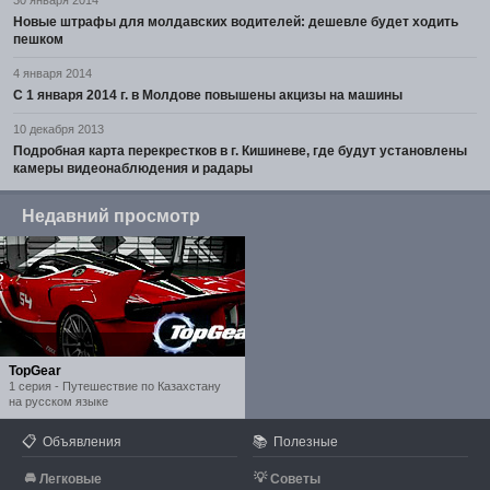
30 января 2014
Новые штрафы для молдавских водителей: дешевле будет ходить
пешком
4 января 2014
С 1 января 2014 г. в Молдове повышены акцизы на машины
10 декабря 2013
Подробная карта перекрестков в г. Кишиневе, где будут установлены
камеры видеонаблюдения и радары
Недавний просмотр
TopGear
1 серия - Путешествие по Казахстану
на русском языке
📋
📚
Объявления
Полезные
🚘
💡
Легковые
Советы