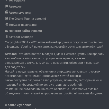
📍
Тест-Драйв
🏁
Автошоу
🏭
Автоиндустрия
🎦
The Grand Tour на avto.md
🎥
TopGear на avto.md
📧
Новости сайта avto.md
📄
Каталог брэндов
Copyright © 2001 - 2026
www.avto.md
продажа и покупка автомобилей
в Молдове. Удобный поиск авто, запчастей и услуг для автолюбителей.
Avto.md
- это авто портал Молдовы, где вы можете купить или продать
автомобиль,
найти запчасти, услуги автосервиса, а также
ознакомиться с актуальными авто новостями,
обзорами и советами
для водителей.
На сайте представлены объявления о продаже легковых и грузовых
автомобилей,
мотоциклов, автобусов и другой техники.
Также доступны разделы с авто услугами,
тюнингом, тест-драйвами и
полезной информацией по эксплуатации автомобилей.
Размещение объявлений на сайте бесплатно.
Платформа avto.md
объединяет покупателей и продавцов автомобилей по всей Молдове.
О сайте и условия: