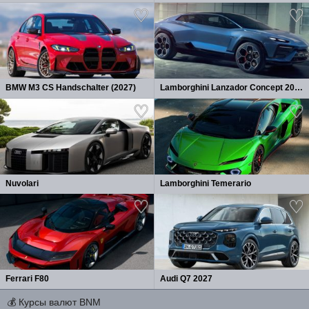
BMW M3 CS Handschalter (2027)
Lamborghini Lanzador Concept 2026
Nuvolari
Lamborghini Temerario
Ferrari F80
Audi Q7 2027
💰
Курсы валют BNM