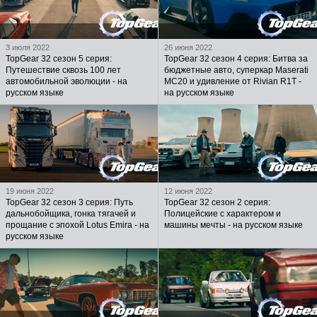
3 июля 2022
26 июня 2022
TopGear 32 сезон 5 серия:
TopGear 32 сезон 4 серия: Битва за
Путешествие сквозь 100 лет
бюджетные авто, суперкар Maserati
автомобильной эволюции - на
MC20 и удивление от Rivian R1T -
русском языке
на русском языке
19 июня 2022
12 июня 2022
TopGear 32 сезон 3 серия: Путь
TopGear 32 сезон 2 серия:
дальнобойщика, гонка тягачей и
Полицейские с характером и
прощание с эпохой Lotus Emira - на
машины мечты - на русском языке
русском языке