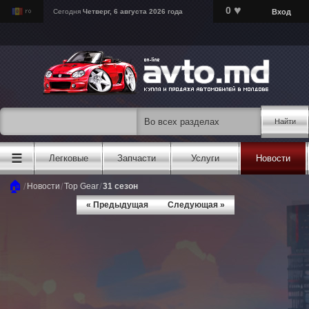
♥
0
Вход
Сегодня
Четверг, 6 августа 2026 года
Найти
☰
Легковые
Запчасти
Услуги
Новости
🏠
/
/
/
Новости
Top Gear
31 сезон
« Предыдущая
Следующая »