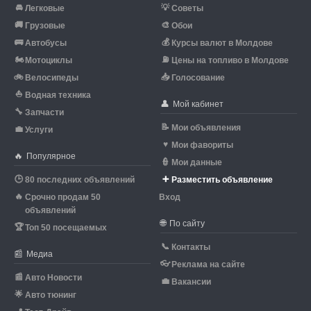
🚘
💡
Легковые
Советы
🚚
🎨
Грузовые
Обои
🚌
💰
Автобусы
Курсы валют в Молдове
🏍
⛽
Мотоциклы
Цены на топливо в Молдове
🚲
📥
Велосипеды
Голосование
⛵
Водная техника
👤
Мой кабинет
🔧
Запчасти
📝
Мои объявления
💼
Услуги
♥
Мои фавориты
🔥
Популярное
👮
Мои данные
🕒
➕
80 последних объявлений
Разместить объявление
🔥
Срочно продам 50
Вход
объявлений
🌐
По сайту
🏆
Топ 50 посещаемых
📞
Контакты
📰
Медиа
👓
Реклама на сайте
📰
Авто Новости
💼
Вакансии
🌟
Авто тюнинг