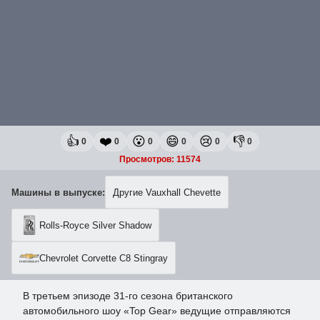
👍
❤️
😮
😄
😢
👎
0
0
0
0
0
0
Просмотров: 11574
Машины в выпуске:
Другие Vauxhall Chevette
Rolls-Royce Silver Shadow
Chevrolet Corvette C8 Stingray
В третьем эпизоде 31-го сезона британского
автомобильного шоу «Top Gear» ведущие отправляются