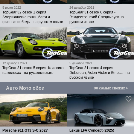
5 июня 2022
24 декабря 2021
TopGear 32 сезон 1 серия:
TopGear 31 сезон 6 серия -
Американские гонки, багги и
Рождественский Спецвыпуск на
грязные победы - на русском языке
русском языке
12 декабря 2021
5 декабря 2021
TopGear 31 сезон 5 серия: Классика
TopGear 31 сезон 4 серия:
на колесах - на русском языке
DeLorean, Aston Victor и Ginetta - на
русском языке
Авто Мото обои
90 самых свежих >
Porsche 911 GT3 S-C 2027
Lexus LFA Concept (2025)