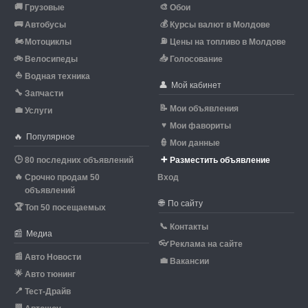
🚚
🎨
Грузовые
Обои
🚌
💰
Автобусы
Курсы валют в Молдове
🏍
⛽
Мотоциклы
Цены на топливо в Молдове
🚲
📥
Велосипеды
Голосование
⛵
Водная техника
👤
Мой кабинет
🔧
Запчасти
📝
Мои объявления
💼
Услуги
♥
Мои фавориты
🔥
Популярное
👮
Мои данные
🕒
➕
80 последних объявлений
Разместить объявление
🔥
Срочно продам 50
Вход
объявлений
🌐
По сайту
🏆
Топ 50 посещаемых
📞
Контакты
📰
Медиа
👓
Реклама на сайте
📰
Авто Новости
💼
Вакансии
🌟
Авто тюнинг
📍
Тест-Драйв