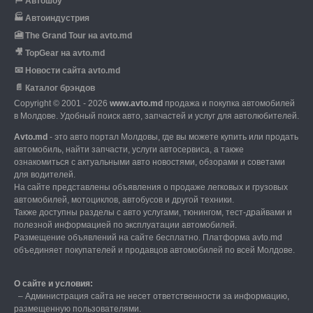
🏁
Автошоу
🏭
Автоиндустрия
🎦
The Grand Tour на avto.md
🎥
TopGear на avto.md
📧
Новости сайта avto.md
📄
Каталог брэндов
Copyright © 2001 - 2026
www.avto.md
продажа и покупка автомобилей
в Молдове. Удобный поиск авто, запчастей и услуг для автолюбителей.
Avto.md
- это авто портал Молдовы, где вы можете купить или продать
автомобиль,
найти запчасти, услуги автосервиса, а также
ознакомиться с актуальными авто новостями,
обзорами и советами
для водителей.
На сайте представлены объявления о продаже легковых и грузовых
автомобилей,
мотоциклов, автобусов и другой техники.
Также доступны разделы с авто услугами,
тюнингом, тест-драйвами и
полезной информацией по эксплуатации автомобилей.
Размещение объявлений на сайте бесплатно.
Платформа avto.md
объединяет покупателей и продавцов автомобилей по всей Молдове.
О сайте и условия:
–
Администрация сайта не несет ответственности за информацию,
размещенную пользователями.