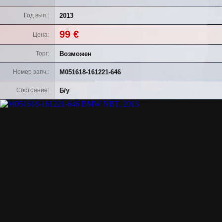
2013
Год вып.
99 €
Цена
Возможен
Торг
M051618-161221-646
Номер запч.
Б/у
Состояние