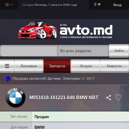
♥
0
Вход
Сегодня
Пятница, 7 августа 2026 года
Найти
☰
Легковые
Запчасти
Услуги
Новости
🏠
/
/
/
Продажа запчастей
Датчики, Электрика
ID:
9677
M051618-161221-646 BMW NBT
Продам
Тип объяв.
BMW
Для марки