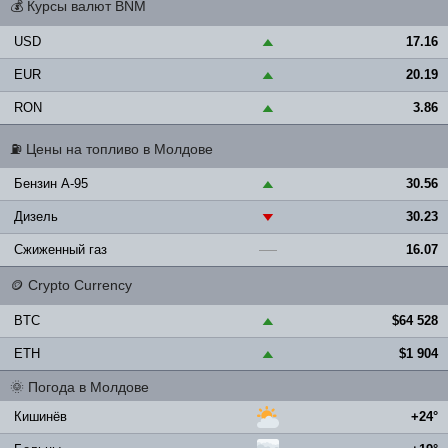
💰
Курсы валют BNM
USD
17.16
▲
EUR
20.19
▲
RON
3.86
▲
⛽
Цены на топливо в Молдове
Бензин A-95
30.56
▲
Дизель
30.23
▼
Сжиженный газ
16.07
—
🪙
Crypto Currency
BTC
$64 528
▲
ETH
$1 904
▲
🌞
Погода в Молдове
Кишинёв
+24°