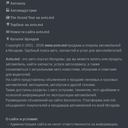
🏁
Автошоу
🏭
Автоиндустрия
🎦
The Grand Tour на avto.md
🎥
TopGear на avto.md
📧
Новости сайта avto.md
📄
Каталог брэндов
Copyright © 2001 - 2026
www.avto.md
продажа и покупка автомобилей
в Молдове. Удобный поиск авто, запчастей и услуг для автолюбителей.
Avto.md
- это авто портал Молдовы, где вы можете купить или продать
автомобиль,
найти запчасти, услуги автосервиса, а также
ознакомиться с актуальными авто новостями,
обзорами и советами
для водителей.
На сайте представлены объявления о продаже легковых и грузовых
автомобилей,
мотоциклов, автобусов и другой техники.
Также доступны разделы с авто услугами,
тюнингом, тест-драйвами и
полезной информацией по эксплуатации автомобилей.
Размещение объявлений на сайте бесплатно.
Платформа avto.md
объединяет покупателей и продавцов автомобилей по всей Молдове.
О сайте и условия:
–
Администрация сайта не несет ответственности за информацию,