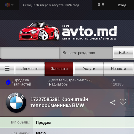
♥
0
Вход
Сегодня
Четверг, 6 августа 2026 года
Найти
☰
Легковые
Запчасти
Услуги
Новости
Продажа
Двигатели, Трансмиссии,
ID:
🏠
/
/
/
запчастей
Радиаторы
10185
17227585391 Кронштейн
теплообменника BMW
Продам
Тип объяв.
BMW
Для марки