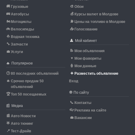
🚚
🎨
Грузовые
Обои
🚌
💰
Автобусы
Курсы валют в Молдове
🏍
⛽
Мотоциклы
Цены на топливо в Молдове
🚲
📥
Велосипеды
Голосование
⛵
Водная техника
👤
Мой кабинет
🔧
Запчасти
📝
Мои объявления
💼
Услуги
♥
Мои фавориты
🔥
Популярное
👮
Мои данные
🕒
➕
80 последних объявлений
Разместить объявление
🔥
Срочно продам 50
Вход
объявлений
🌐
По сайту
🏆
Топ 50 посещаемых
📞
Контакты
📰
Медиа
👓
Реклама на сайте
📰
Авто Новости
💼
Вакансии
🌟
Авто тюнинг
📍
Тест-Драйв