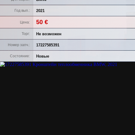
2021
Год вып.
50 €
Цена
Не возможен
Торг
17227585391
Номер запч.
Новые
Состояние