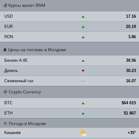
💰
Курсы валют BNM
USD
17.16
▲
EUR
20.19
▲
RON
3.86
▲
⛽
Цены на топливо в Молдове
Бензин A-95
30.56
▲
Дизель
30.23
▼
Сжиженный газ
16.07
—
🪙
Crypto Currency
BTC
$64 015
▲
ETH
$1 867
▲
🌞
Погода в Молдове
Кишинёв
+35°