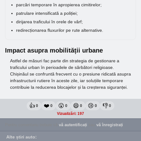
parcări temporare în apropierea cimitirelor;
patrulare intensificată a poliției;
dirijarea traficului în orele de vârf;
redirecționarea fluxurilor pe rute alternative.
Impact asupra mobilității urbane
Astfel de măsuri fac parte din strategia de gestionare a
traficului urban în perioadele de sărbători religioase.
Chișinăul se confruntă frecvent cu o presiune ridicată asupra
infrastructurii rutiere în aceste zile, iar soluțiile temporare
contribuie la reducerea blocajelor și la creșterea siguranței.
👍
❤️
😮
😄
😢
👎
0
0
0
0
0
0
Vizualizări: 197
Pentru comentariu trebuie să
vă autentificați
sau
vă înregistrați
.
Alte știri auto
: