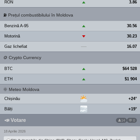
RON
3.86
▲
⛽
Prețul combustibilului în Moldova
Benzină A-95
30.56
▲
Motorină
30.23
▼
Gaz lichefiat
16.07
—
🪙
Crypto Currency
BTC
$64 528
▲
ETH
$1 904
▲
🌞
Meteo Moldova
Chișinău
+24°
Bălți
+19°
📣
Votare
14
💬 0
18 Aprilie 2026