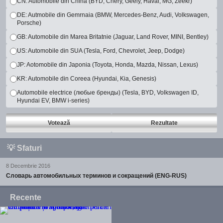
CN: Automobile din China (BYD, Chery, Geely, Haval, MG, Zeekr)
DE: Autmobile din Gemrnaia (BMW, Mercedes-Benz, Audi, Volkswagen,
Porsche)
GB: Automobile din Marea Britatnie (Jaguar, Land Rover, MINI, Bentley)
US: Automobile din SUA (Tesla, Ford, Chevrolet, Jeep, Dodge)
JP: Aotomobile din Japonia (Toyota, Honda, Mazda, Nissan, Lexus)
KR: Automobile din Coreea (Hyundai, Kia, Genesis)
Automobile electrice (любые бренды) (Tesla, BYD, Volkswagen ID,
Hyundai EV, BMW i-series)
Votează
Rezultate
💡
Sfaturi
8 Decembrie 2016
Словарь автомобильных терминов и сокращений (ENG-RUS)
Recente