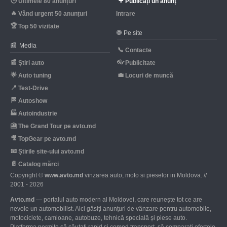
🕒
➕
Ultimele 80 anunțuri
Publicați un anunț
🔥
Vând urgent 50 anunțuri
Intrare
🏆
Top 50 vizitate
🌐
Pe site
📰
Media
📞
Contacte
📰
👓
Știri auto
Publicitate
🌟
💼
Auto tuning
Locuri de muncă
📍
Test-Drive
🏁
Autoshow
🏭
Autoindustrie
🎦
The Grand Tour pe avto.md
🎥
TopGear pe avto.md
📧
Știrile site-ului avto.md
📄
Catalog mărci
Copyright ©
www.avto.md
vinzarea auto, moto si pieselor in Moldova. //
2001 - 2026
Avto.md
— portalul auto modern al Moldovei, care reunește tot ce are
nevoie un automobilist. Aici găsiți anunțuri de vânzare pentru automobile,
motociclete, camioane, autobuze, tehnică specială și piese auto.