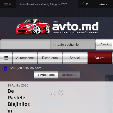
♥
0
Intrare
Astăzi
Astazi este
Vineri, 7 August 2026
Caută
☰
Autoturisme
Piese auto
Servicii
Noutăți
🏠
/
/
Știri
Știri Auto Moldova
« Precedent
Urmator »
18 Aprilie 2026
De
Paștele
Blajinilor,
în