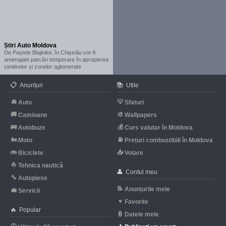
Știri Auto Moldova
De Paștele Blajinilor, în Chișinău vor fi
amenajate parcări temporare în apropierea
cimitirelor și zonelor aglomerate
📋
📚
Anunțuri
Utile
🚘
💡
Auto
Sfaturi
🚚
🎨
Camioane
Wallpapers
🚌
💰
Autobuze
Curs valutar în Moldova
🏍
⛽
Moto
Prețuri combustibili în Moldova
🚲
📥
Biciclete
Votare
⛵
Tehnica nautică
👤
Contul meu
🔧
Autopiese
📝
Anunțurile mele
💼
Servicii
♥
Favorite
🔥
Popular
👮
Datele mele