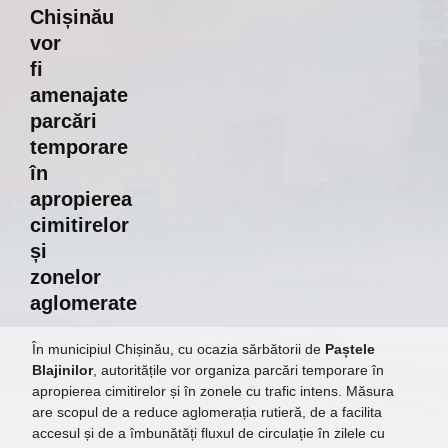
Chișinău
vor
fi
amenajate
parcări
temporare
în
apropierea
cimitirelor
și
zonelor
aglomerate
În municipiul Chișinău, cu ocazia sărbătorii de
Paștele
Blajinilor
, autoritățile vor organiza parcări temporare în
apropierea cimitirelor și în zonele cu trafic intens. Măsura
are scopul de a reduce aglomerația rutieră, de a facilita
accesul și de a îmbunătăți fluxul de circulație în zilele cu