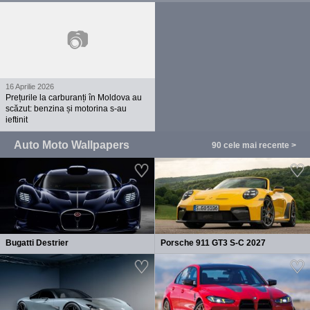
📷
16 Aprilie 2026
Prețurile la carburanți în Moldova au
scăzut: benzina și motorina s-au
ieftinit
Auto Moto Wallpapers
90 cele mai recente >
Bugatti Destrier
Porsche 911 GT3 S-C 2027