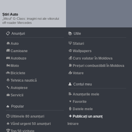
Știri Auto
„Micul” G-Class: imagini noi ale viitorului
off-roader Mercedes
📋
📚
Anunțuri
Utile
🚘
💡
Auto
Sfaturi
🚚
🎨
Camioane
Wallpapers
🚌
💰
Autobuze
Curs valutar în Moldova
🏍
⛽
Moto
Prețuri combustibili în Moldova
🚲
📥
Biciclete
Votare
⛵
Tehnica nautică
👤
Contul meu
🔧
Autopiese
📝
Anunțurile mele
💼
Servicii
♥
Favorite
🔥
Popular
👮
Datele mele
🕒
➕
Ultimele 80 anunțuri
Publicați un anunț
🔥
Vând urgent 50 anunțuri
Intrare
🏆
Top 50 vizitate