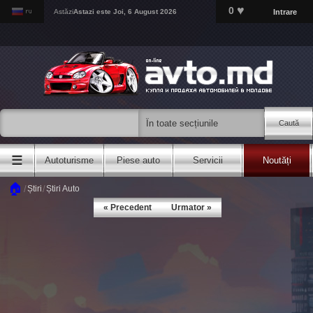
♥
0
Intrare
Astăzi
Astazi este
Joi, 6 August 2026
Caută
☰
Autoturisme
Piese auto
Servicii
Noutăți
🏠
/
/
Știri
Știri Auto
« Precedent
Urmator »