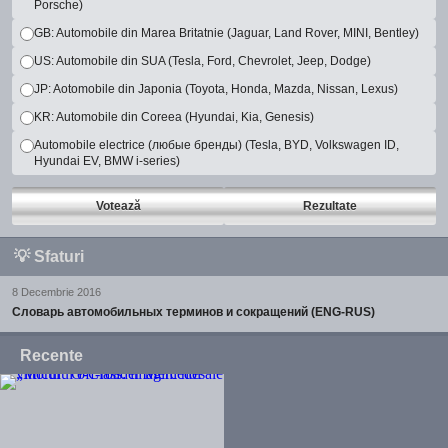
Porsche)
GB: Automobile din Marea Britatnie (Jaguar, Land Rover, MINI, Bentley)
US: Automobile din SUA (Tesla, Ford, Chevrolet, Jeep, Dodge)
JP: Aotomobile din Japonia (Toyota, Honda, Mazda, Nissan, Lexus)
KR: Automobile din Coreea (Hyundai, Kia, Genesis)
Automobile electrice (любые бренды) (Tesla, BYD, Volkswagen ID,
Hyundai EV, BMW i-series)
Votează
Rezultate
💡
Sfaturi
8 Decembrie 2016
Словарь автомобильных терминов и сокращений (ENG-RUS)
Recente