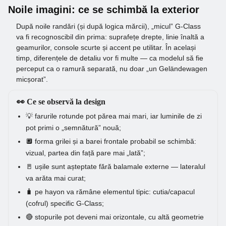
Noile imagini: ce se schimbă la exterior
După noile randări (și după logica mărcii), „micul” G-Class
va fi recognoscibil din prima: suprafețe drepte, linie înaltă a
geamurilor, console scurte și accent pe utilitar. În același
timp, diferențele de detaliu vor fi multe — ca modelul să fie
perceput ca o ramură separată, nu doar „un Geländewagen
micșorat”.
👀 Ce se observă la design
💡 farurile rotunde pot părea mai mari, iar luminile de zi
pot primi o „semnătură” nouă;
🔲 forma grilei și a barei frontale probabil se schimbă:
vizual, partea din față pare mai „lată”;
🚪 ușile sunt așteptate fără balamale externe — lateralul
va arăta mai curat;
🧳 pe hayon va rămâne elementul tipic: cutia/capacul
(cofrul) specific G-Class;
🔴 stopurile pot deveni mai orizontale, cu altă geometrie