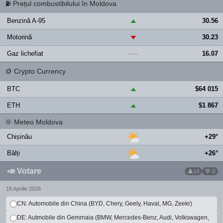
⛽
Prețul combustibilului în Moldova
Benzină A-95
30.56
▲
Motorină
30.23
▼
Gaz lichefiat
16.07
—
🪙
Crypto Currency
BTC
$64 015
▲
ETH
$1 867
▲
🌞
Meteo Moldova
Chișinău
+29°
Bălți
+26°
📣
Votare
14
💬 0
18 Aprilie 2026
CN: Automobile din China (BYD, Chery, Geely, Haval, MG, Zeekr)
DE: Autmobile din Gemrnaia (BMW, Mercedes-Benz, Audi, Volkswagen,