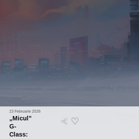
23 Februarie 2026
„Micul”
G-
Class: