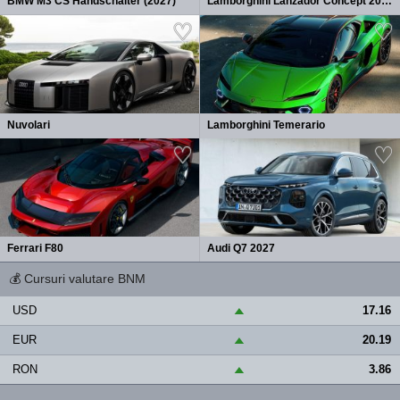
BMW M3 CS Handschalter (2027)
Lamborghini Lanzador Concept 2026
Nuvolari
Lamborghini Temerario
Ferrari F80
Audi Q7 2027
💰
Cursuri valutare BNM
USD
17.16
▲
EUR
20.19
▲
RON
3.86
▲