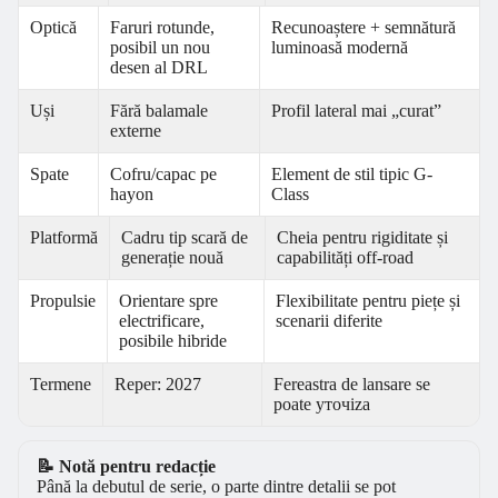
Optică
Faruri rotunde,
Recunoaștere + semnătură
posibil un nou
luminoasă modernă
desen al DRL
Uși
Fără balamale
Profil lateral mai „curat”
externe
Spate
Cofru/capac pe
Element de stil tipic G-
hayon
Class
Platformă
Cadru tip scară de
Cheia pentru rigiditate și
generație nouă
capabilități off-road
Propulsie
Orientare spre
Flexibilitate pentru piețe și
electrificare,
scenarii diferite
posibile hibride
Termene
Reper: 2027
Fereastra de lansare se
poate уточiza
📝 Notă pentru redacție
Până la debutul de serie, o parte dintre detalii se pot