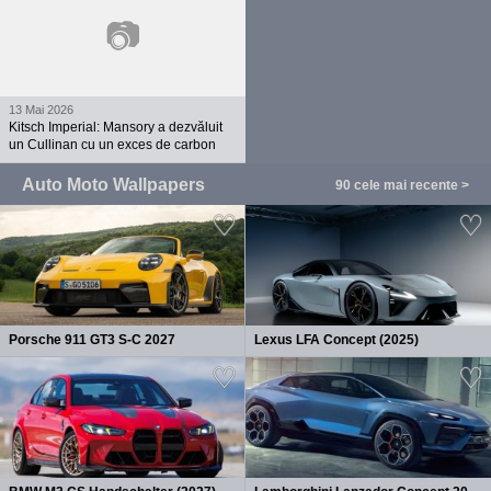
📷
13 Mai 2026
Kitsch Imperial: Mansory a dezvăluit
un Cullinan cu un exces de carbon
Auto Moto Wallpapers
90 cele mai recente >
Porsche 911 GT3 S-C 2027
Lexus LFA Concept (2025)