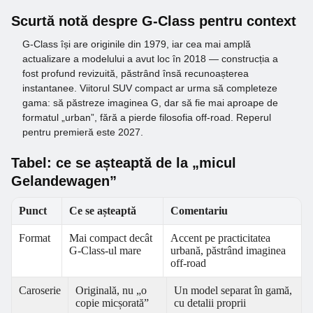
Scurtă notă despre G-Class pentru context
G-Class își are originile din 1979, iar cea mai amplă
actualizare a modelului a avut loc în 2018 — construcția a
fost profund revizuită, păstrând însă recunoașterea
instantanee. Viitorul SUV compact ar urma să completeze
gama: să păstreze imaginea G, dar să fie mai aproape de
formatul „urban”, fără a pierde filosofia off-road. Reperul
pentru premieră este 2027.
Tabel: ce se așteaptă de la „micul
Gelandewagen”
Punct
Ce se așteaptă
Comentariu
Format
Mai compact decât
Accent pe practicitatea
G-Class-ul mare
urbană, păstrând imaginea
off-road
Caroserie
Originală, nu „o
Un model separat în gamă,
copie micșorată”
cu detalii proprii