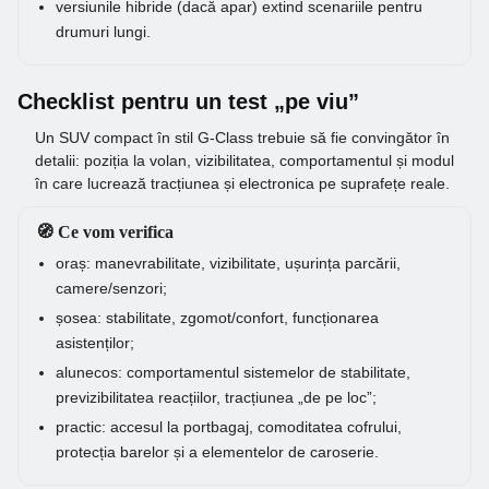
versiunile hibride (dacă apar) extind scenariile pentru
drumuri lungi.
Checklist pentru un test „pe viu”
Un SUV compact în stil G-Class trebuie să fie convingător în
detalii: poziția la volan, vizibilitatea, comportamentul și modul
în care lucrează tracțiunea și electronica pe suprafețe reale.
🧭 Ce vom verifica
oraș: manevrabilitate, vizibilitate, ușurința parcării,
camere/senzori;
șosea: stabilitate, zgomot/confort, funcționarea
asistenților;
alunecos: comportamentul sistemelor de stabilitate,
previzibilitatea reacțiilor, tracțiunea „de pe loc”;
practic: accesul la portbagaj, comoditatea cofrului,
protecția barelor și a elementelor de caroserie.