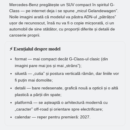
Mercedes-Benz pregătește un SUV compact în spiritul G-
Class — pe internet deja i se spune „micul Gelandewagen”.
Noile imagini arată că modelul va păstra ADN-ul „pătrățos”
ușor de recunoscut, însă nu va fi o copie micșorată, ci un
automobil de sine stătător, cu proporții diferite și detalii de
caroserie proprii.
⚡ Esențialul despre model
format — mai compact decât G-Class-ul clasic (din
imagini pare mai jos și mai „strâns”);
siluetă — „cutia” și postura verticală rămân, dar liniile vor
fi puțin mai domolite;
detalii — bare redesenate, grafică nouă a opticii și o altă
plastică a părții din spate;
platformă — se așteaptă o arhitectură modernă cu
„caracter” off-road și orientare spre electrificare;
calendar — reper pentru premieră: 2027.