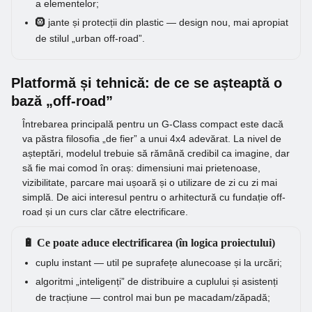
a elementelor;
🛞 jante și protecții din plastic — design nou, mai apropiat
de stilul „urban off-road”.
Platformă și tehnică: de ce se așteaptă o
bază „off-road”
Întrebarea principală pentru un G-Class compact este dacă
va păstra filosofia „de fier” a unui 4x4 adevărat. La nivel de
așteptări, modelul trebuie să rămână credibil ca imagine, dar
să fie mai comod în oraș: dimensiuni mai prietenoase,
vizibilitate, parcare mai ușoară și o utilizare de zi cu zi mai
simplă. De aici interesul pentru o arhitectură cu fundație off-
road și un curs clar către electrificare.
🔋 Ce poate aduce electrificarea (în logica proiectului)
cuplu instant — util pe suprafețe alunecoase și la urcări;
algoritmi „inteligenți” de distribuire a cuplului și asistenți
de tracțiune — control mai bun pe macadam/zăpadă;