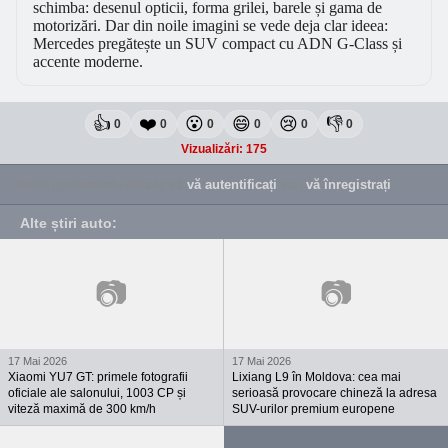
schimba: desenul opticii, forma grilei, barele și gama de
motorizări. Dar din noile imagini se vede deja clar ideea:
Mercedes pregătește un SUV compact cu ADN G-Class și
accente moderne.
👍
❤️
😮
😄
😢
👎
0
0
0
0
0
0
Vizualizări: 175
Pentru comentariu trebuie să
vă autentificați
sau
vă înregistrați
.
Alte știri auto
:
📷
📷
17 Mai 2026
17 Mai 2026
Xiaomi YU7 GT: primele fotografii
Lixiang L9 în Moldova: cea mai
oficiale ale salonului, 1003 CP și
serioasă provocare chineză la adresa
viteză maximă de 300 km/h
SUV-urilor premium europene