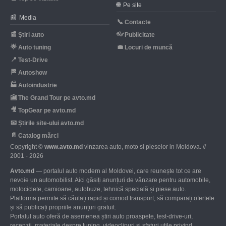
🌐
Pe site
📰
Media
📞
Contacte
📰
👓
Știri auto
Publicitate
🌟
💼
Auto tuning
Locuri de muncă
📍
Test-Drive
🏁
Autoshow
🏭
Autoindustrie
🎦
The Grand Tour pe avto.md
🎥
TopGear pe avto.md
📧
Știrile site-ului avto.md
📄
Catalog mărci
Copyright ©
www.avto.md
vinzarea auto, moto si pieselor in Moldova. //
2001 - 2026
Avto.md
— portalul auto modern al Moldovei, care reunește tot ce are
nevoie un automobilist. Aici găsiți anunțuri de vânzare pentru automobile,
motociclete, camioane, autobuze, tehnică specială și piese auto.
Platforma permite să căutați rapid și comod transport, să comparați ofertele
și să publicați propriile anunțuri gratuit.
Portalul auto oferă de asemenea știri auto proaspete, test-drive-uri,
recenzii, materiale despre tuning, videoclipuri și sfaturi utile privind