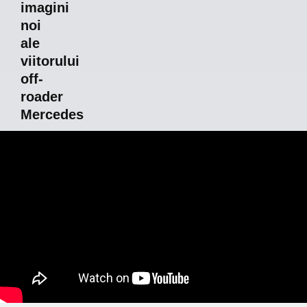
imagini
noi
ale
viitorului
off-
roader
Mercedes