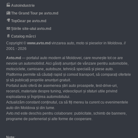
🏭
Autoindustrie
🎦
The Grand Tour pe avto.md
🎥
TopGear pe avto.md
📧
Știrile site-ului avto.md
📄
Catalog mărci
Copyright ©
www.avto.md
vinzarea auto, moto si pieselor in Moldova. //
2001 - 2026
Avto.md
— portalul auto modern al Moldovei, care reunește tot ce are
nevoie un automobilist. Aici găsiți anunțuri de vânzare pentru automobile,
motociclete, camioane, autobuze, tehnică specială și piese auto.
Platforma permite să căutați rapid și comod transport, să comparați ofertele
și să publicați propriile anunțuri gratuit.
Portalul auto oferă de asemenea știri auto proaspete, test-drive-uri,
recenzii, materiale despre tuning, videoclipuri și sfaturi utile privind
exploatarea și îngrijirea automobilului.
Actualizăm constant conținutul, ca să fiți mereu la curent cu evenimentele
auto din Moldova și din lume.
Avto.md este deschis pentru colaborare: publicitate, schimb de bannere,
programe de parteneriat și alte forme de cooperare.
Note
: