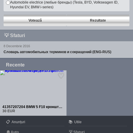
Automobile electrice (любые бренды) (Tesla, BYD, Volkswagen ID,
Hyundai EV, BMW i-series)
Votează
Rezultate
💡
Sfaturi
8 Decembrie 2016
Словарь автомобильных терминов и сокращений (ENG-RUS)
Recente
41357207204 BMW 5 F10 кронштейн передней правой боковой панели
30 EUR
📋
📚
Anunțuri
Utile
🚘
💡
Auto
Sfaturi