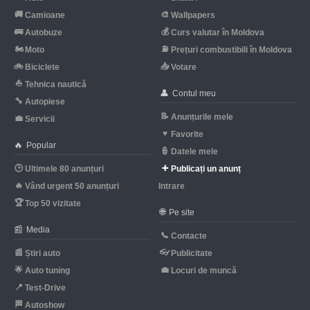
🚚
🎨
Camioane
Wallpapers
🚌
💰
Autobuze
Curs valutar în Moldova
🏍
⛽
Moto
Prețuri combustibili în Moldova
🚲
📥
Biciclete
Votare
⛵
Tehnica nautică
👤
Contul meu
🔧
Autopiese
📝
Anunțurile mele
💼
Servicii
♥
Favorite
🔥
Popular
👮
Datele mele
🕒
➕
Ultimele 80 anunțuri
Publicați un anunț
🔥
Vând urgent 50 anunțuri
Intrare
🏆
Top 50 vizitate
🌐
Pe site
📰
Media
📞
Contacte
📰
👓
Știri auto
Publicitate
🌟
💼
Auto tuning
Locuri de muncă
📍
Test-Drive
🏁
Autoshow