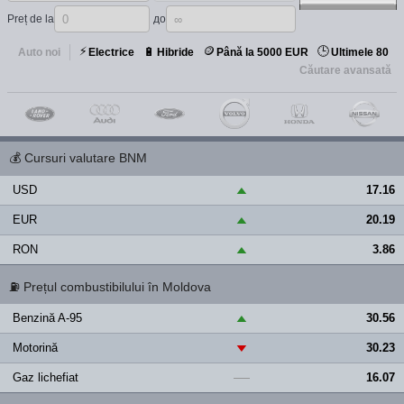
Preț de la
до
⚡
🪙
🕒
🔋
Auto noi
Electrice
Hibride
Până la 5000 EUR
Ultimele 80
Căutare avansată
💰
Cursuri valutare BNM
USD
17.16
▲
EUR
20.19
▲
RON
3.86
▲
⛽
Prețul combustibilului în Moldova
Benzină A-95
30.56
▲
Motorină
30.23
▼
Gaz lichefiat
16.07
—