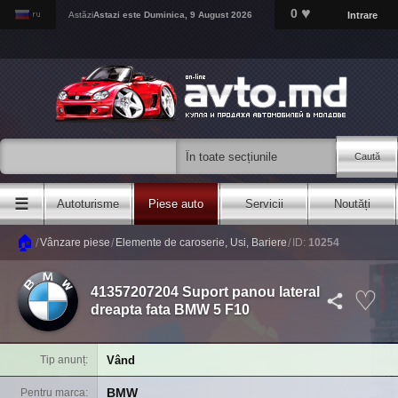
♥
0
Intrare
Astăzi
Astazi este
Duminica, 9 August 2026
Caută
☰
Autoturisme
Piese auto
Servicii
Noutăți
🏠
/
/
/
Vânzare piese
Elemente de caroserie, Usi, Bariere
ID:
10254
41357207204 Suport panou lateral
dreapta fata BMW 5 F10
Vând
Tip anunț
BMW
Pentru marca