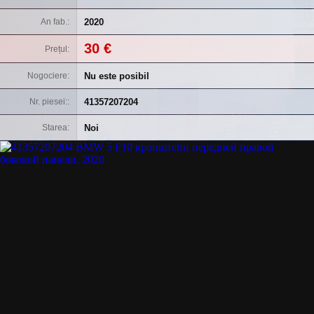
2020
An fab.
30 €
Prețul
Nu este posibil
Nogociere
41357207204
Nr. piesei:
Noi
Starea