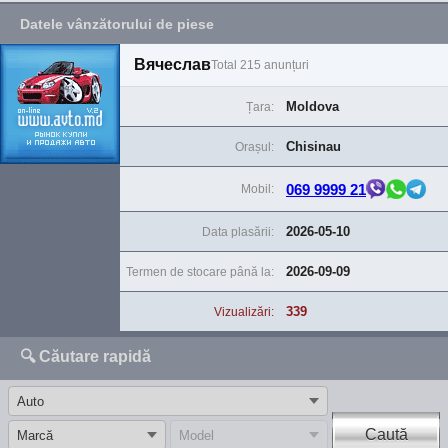
Datele vânzătorului de piese
Вячеслав
Total 215 anunțuri
Moldova
Țara:
Chisinau
Orașul:
069 9999 21
Mobil:
2026-05-10
Data plasării:
2026-09-09
Termen de stocare până la:
339
Vizualizări:
🔍 Căutare rapidă
Caută