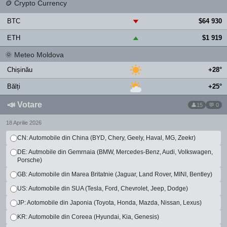
🪙
Crypto Currency
BTC
$64 930
▼
ETH
$1 919
▲
🌞
Meteo Moldova
Chișinău
+28°
Bălți
+25°
📣
Votare
15
💬 0
18 Aprilie 2026
CN: Automobile din China (BYD, Chery, Geely, Haval, MG, Zeekr)
DE: Autmobile din Gemrnaia (BMW, Mercedes-Benz, Audi, Volkswagen,
Porsche)
GB: Automobile din Marea Britatnie (Jaguar, Land Rover, MINI, Bentley)
US: Automobile din SUA (Tesla, Ford, Chevrolet, Jeep, Dodge)
JP: Aotomobile din Japonia (Toyota, Honda, Mazda, Nissan, Lexus)
KR: Automobile din Coreea (Hyundai, Kia, Genesis)