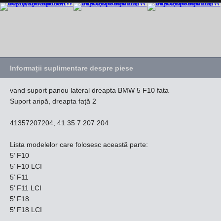
Informații suplimentare despre piese
vand suport panou lateral dreapta BMW 5 F10 fata
Suport aripă, dreapta față 2
41357207204, 41 35 7 207 204
Lista modelelor care folosesc această parte:
5’ F10
5’ F10 LCI
5’ F11
5’ F11 LCI
5’ F18
5’ F18 LCI