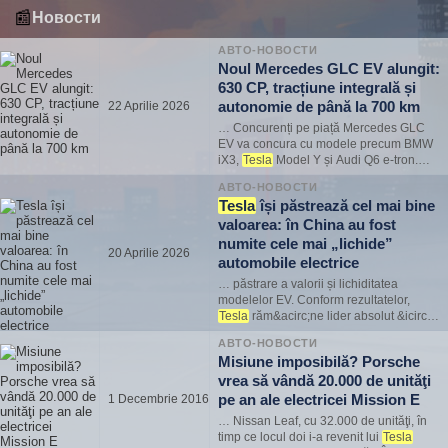
без вложений, полностью обслужен и
📰
Новости
готов к эксплуатации. Полный привод
Dual Motor, разгон 0–100 км/ч за 3,7
АВТО-НОВОСТИ
сек., премиальная…
Noul Mercedes GLC EV alungit:
630 CP, tracțiune integrală și
autonomie de până la 700 km
22 Aprilie 2026
… Concurenți pe piață Mercedes GLC
EV va concura cu modele precum BMW
iX3,
Tesla
Model Y și Audi Q6 e-tron.
Principalul avantaj al modelului este
АВТО-НОВОСТИ
combinația dintre performanță, confort și
Tesla
își păstrează cel mai bine
tehnologii premium. Noul Mercedes GLC
valoarea: în China au fost
EV &icirc;n v…
numite cele mai „lichide”
20 Aprilie 2026
automobile electrice
… păstrare a valorii și lichiditatea
modelelor EV. Conform rezultatelor,
Tesla
răm&acirc;ne lider absolut &icirc;n
ceea ce privește menținerea prețului pe
АВТО-НОВОСТИ
piața secundară, depășind majoritatea
Misiune imposibilă? Porsche
producătorilor chinezi și europeni. ⚡
vrea să vândă 20.000 de unităţi
Concluzii princi…
pe an ale electricei Mission E
1 Decembrie 2016
… Nissan Leaf, cu 32.000 de unităţi, în
timp ce locul doi i-a revenit lui
Tesla