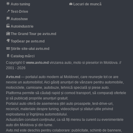
🌟
💼
Auto tuning
Locuri de muncă
📍
Test-Drive
🏁
Autoshow
🏭
Autoindustrie
🎦
The Grand Tour pe avto.md
🎥
TopGear pe avto.md
📧
Știrile site-ului avto.md
📄
Catalog mărci
Copyright ©
www.avto.md
vinzarea auto, moto si pieselor in Moldova. //
2001 - 2026
Avto.md
— portalul auto modern al Moldovei, care reunește tot ce are
nevoie un automobilist. Aici găsiți anunțuri de vânzare pentru automobile,
motociclete, camioane, autobuze, tehnică specială și piese auto.
Platforma permite să căutați rapid și comod transport, să comparați ofertele
și să publicați propriile anunțuri gratuit.
Portalul auto oferă de asemenea știri auto proaspete, test-drive-uri,
recenzii, materiale despre tuning, videoclipuri și sfaturi utile privind
exploatarea și îngrijirea automobilului.
Actualizăm constant conținutul, ca să fiți mereu la curent cu evenimentele
auto din Moldova și din lume.
Avto.md este deschis pentru colaborare: publicitate, schimb de bannere,