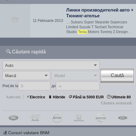
Линки производителей авто +
Тюнинг-ателье
📷
11 Februarie 2013
… Subaru Super Stepside Supercars
Limited Suzuki T Techart Technical
Studio
Tesla
Motors Tommy Z Design
Toyota Tramontana TVR U Ultima V
Valmet Venturi Virago Vizualtech
Volkswagen Volvo W Weineck
🔍 Căutare rapidă
Wiesmann X, Y, Z XEIGEN Yes Zagato Z-
Art
Caută
Preț de la
до
⚡
🪙
🕒
🔋
Auto noi
Electrice
Hibride
Până la 5000 EUR
Ultimele 80
Căutare avansată
💰
Cursuri valutare BNM