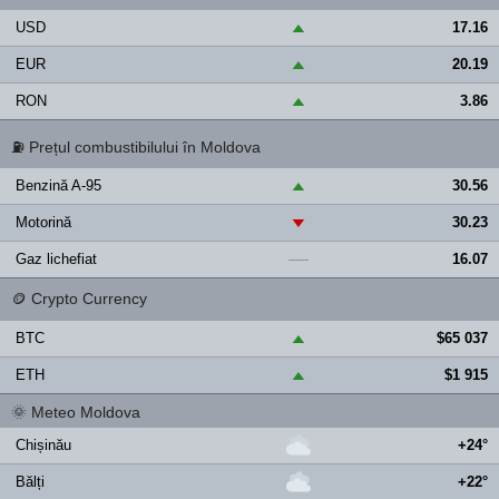
USD
17.16
▲
EUR
20.19
▲
RON
3.86
▲
⛽
Prețul combustibilului în Moldova
Benzină A-95
30.56
▲
Motorină
30.23
▼
Gaz lichefiat
16.07
—
🪙
Crypto Currency
BTC
$65 037
▲
ETH
$1 915
▲
🌞
Meteo Moldova
Chișinău
+24°
Bălți
+22°