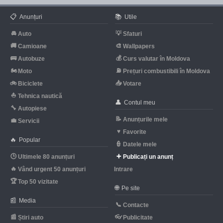
📋
📚
Anunțuri
Utile
🚘
💡
Auto
Sfaturi
🚚
🎨
Camioane
Wallpapers
🚌
💰
Autobuze
Curs valutar în Moldova
🏍
⛽
Moto
Prețuri combustibili în Moldova
🚲
📥
Biciclete
Votare
⛵
Tehnica nautică
👤
Contul meu
🔧
Autopiese
📝
Anunțurile mele
💼
Servicii
♥
Favorite
🔥
Popular
👮
Datele mele
🕒
➕
Ultimele 80 anunțuri
Publicați un anunț
🔥
Vând urgent 50 anunțuri
Intrare
🏆
Top 50 vizitate
🌐
Pe site
📰
Media
📞
Contacte
📰
👓
Știri auto
Publicitate