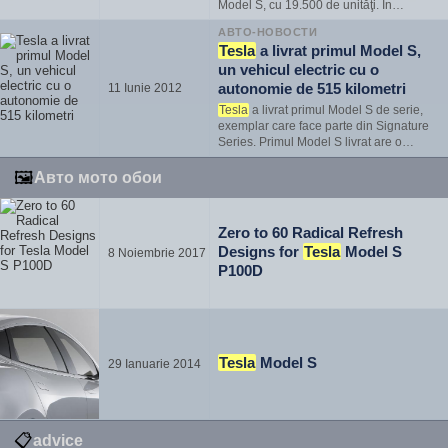
Model S, cu 19.500 de unităţi. În
condiţiile în care Porsche Mission E va
АВТО-НОВОСТИ
avea un preţ de comercializare piperat
Tesla
a livrat primul Model S,
pentru clienţii obişnuiţi, atingerea unor
un vehicul electric cu o
astfel de pragur…
autonomie de 515 kilometri
11 Iunie 2012
Tesla
a livrat primul Model S de serie,
exemplar care face parte din Signature
Series. Primul Model S livrat are o
autonomie de 515 kilometri &#351;i
atinge suta &#238;n 4.4 secunde.
Tesla
🖼
Авто мото обои
a livrat primul Model S de serie
&#238;nainte de lansarea pro…
Zero to 60 Radical Refresh
Designs for
Tesla
Model S
8 Noiembrie 2017
P100D
Tesla
Model S
29 Ianuarie 2014
📋
advice