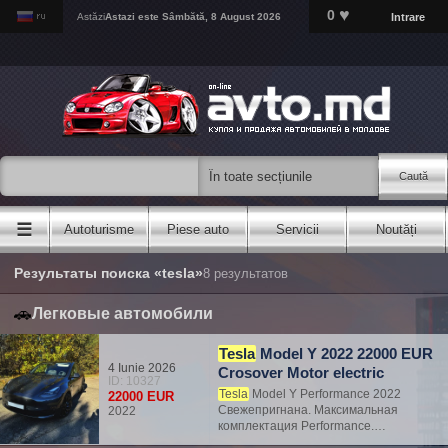
♥
0
Intrare
Astăzi
Astazi este
Sâmbătă, 8 August 2026
Caută
☰
Autoturisme
Piese auto
Servicii
Noutăți
Результаты поиска «tesla»
8 результатов
🚗
Легковые автомобили
Tesla
Model Y 2022 22000 EUR
4 Iunie 2026
Crosover Motor electric
ID: 10327
Tesla
Model Y Performance 2022
22000 EUR
Свежепригнана. Максимальная
2022
комплектация Performance.
Автомобиль в идеальном состоянии,