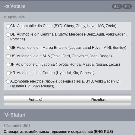
📣
Votare
14
💬 0
18 Aprilie 2026
CN: Automobile din China (BYD, Chery, Geely, Haval, MG, Zeekr)
DE: Autmobile din Gemrnaia (BMW, Mercedes-Benz, Audi, Volkswagen,
Porsche)
GB: Automobile din Marea Britatnie (Jaguar, Land Rover, MINI, Bentley)
US: Automobile din SUA (Tesla, Ford, Chevrolet, Jeep, Dodge)
JP: Aotomobile din Japonia (Toyota, Honda, Mazda, Nissan, Lexus)
KR: Automobile din Coreea (Hyundai, Kia, Genesis)
Automobile electrice (любые бренды) (Tesla, BYD, Volkswagen ID,
Hyundai EV, BMW i-series)
Votează
Rezultate
💡
Sfaturi
8 Decembrie 2016
Словарь автомобильных терминов и сокращений (ENG-RUS)