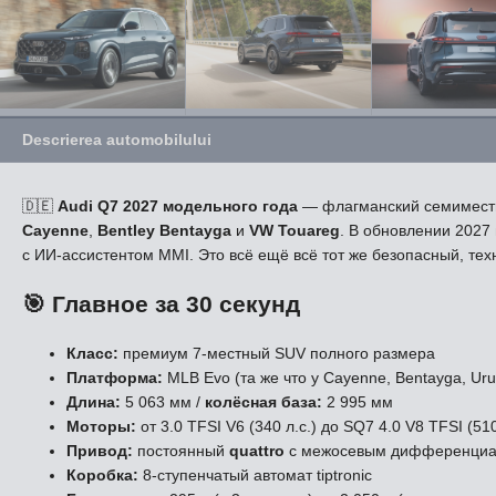
Descrierea automobilului
🇩🇪
Audi Q7 2027 модельного года
— флагманский семиместн
Cayenne
,
Bentley Bentayga
и
VW Touareg
. В обновлении 2027
с ИИ-ассистентом MMI. Это всё ещё всё тот же безопасный, т
🎯 Главное за 30 секунд
Класс:
премиум 7-местный SUV полного размера
Платформа:
MLB Evo (та же что у Cayenne, Bentayga, Uru
Длина:
5 063 мм /
колёсная база:
2 995 мм
Моторы:
от 3.0 TFSI V6 (340 л.с.) до SQ7 4.0 V8 TFSI (51
Привод:
постоянный
quattro
с межосевым дифференци
Коробка:
8-ступенчатый автомат tiptronic