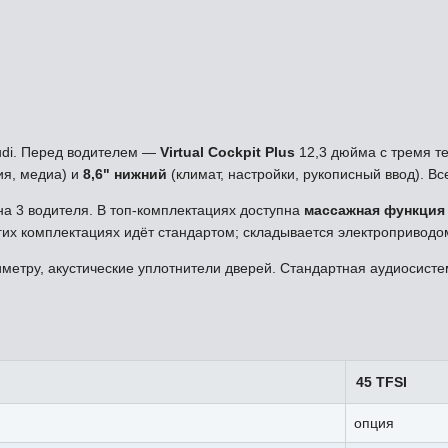
udi. Перед водителем —
Virtual Cockpit Plus
12,3 дюйма с тремя те
ия, медиа) и
8,6" нижний
(климат, настройки, рукописный ввод). Вс
а 3 водителя. В топ-комплектациях доступна
массажная функция
огих комплектациях идёт стандартом; складывается электроприводо
иметру, акустические уплотнители дверей. Стандартная аудиосист
45 TFSI
опция