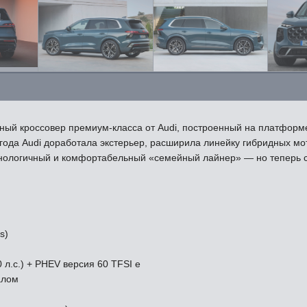
ый кроссовер премиум-класса от Audi, построенный на платформе
 года Audi доработала экстерьер, расширила линейку гибридных м
ехнологичный и комфортабельный «семейный лайнер» — но теперь с
s)
0 л.с.) + PHEV версия 60 TFSI e
алом