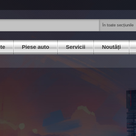
ete
Piese auto
Servicii
Noutăți