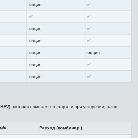
опция
✅
✅
✅
опция
✅
опция
✅
опция
опция
опция
✅
опция
✅
MHEV)
, которая помогает на старте и при ускорении, плюс
м/ч
Расход (комбинир.)