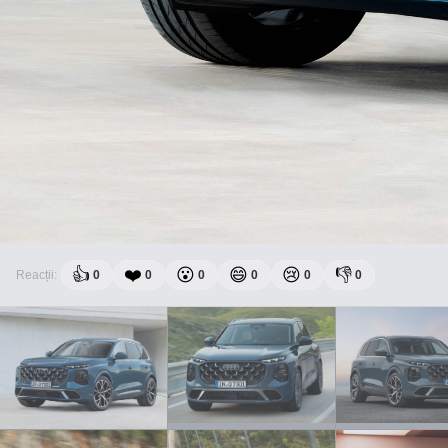
👍
❤️
😮
😄
😢
👎
Reacții:
0
0
0
0
0
0