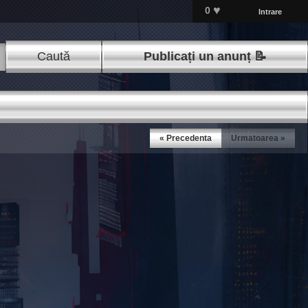
♥
0
Intrare
Caută
Publicați un anunț 📝
« Precedenta
Urmatoarea »