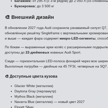
Багажник:
от 295 л (с 3-м рядом) до 2 050 л (со сложен
Буксировка:
до 3 500 кг
🎨 Внешний дизайн
В обновлении 2027 года Audi сохранила узнаваемый силуэт Q7
обновлённую решётку Singleframe с вертикальными хромиров
и выше — каждая фара содержит
микро-LED-сегменты
, спос
По бокам — выраженные арки колёс с расширенными подкрылка
доступны до
22-дюймовых
кованых Audi Sport.
Сзади — горизонтальная LED-полоса фонарей через всю ширину
Выхлопные патрубки — двойные на 45 TFSI, четверные на SQ7.
🎨 Доступные цвета кузова
Glacier White (металлик)
Daytona Gray (перламутр)
Mythos Black (металлик)
Navarra Blue (металлик) — новый цвет 2027
Florett Silver