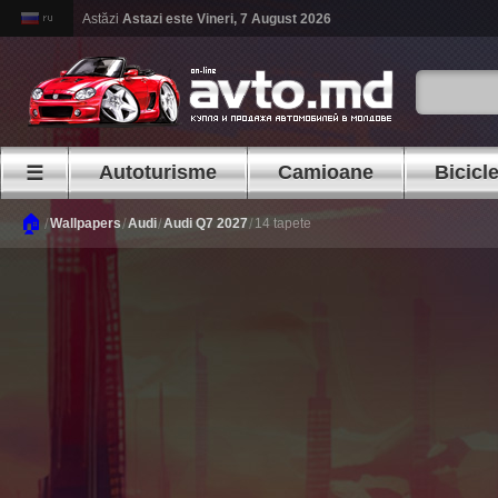
Astăzi
Astazi este
Vineri, 7 August 2026
Autoturisme
Camioane
Bicicl
☰
🏠
/
/
/
/
Wallpapers
Audi
Audi Q7 2027
14 tapete