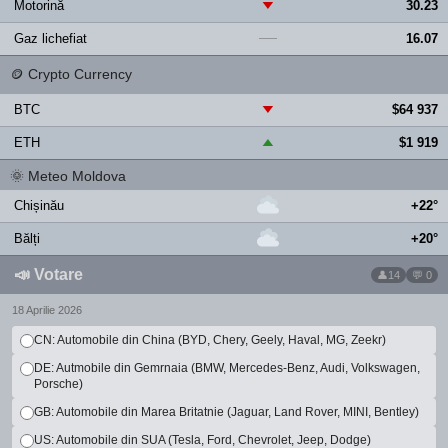
Motorină
30.23
▼
Gaz lichefiat
16.07
—
🪙
Crypto Currency
BTC
$64 937
▼
ETH
$1 919
▲
🌞
Meteo Moldova
Chișinău
+22°
Bălți
+20°
📣
Votare
14
💬 0
18 Aprilie 2026
CN: Automobile din China (BYD, Chery, Geely, Haval, MG, Zeekr)
DE: Autmobile din Gemrnaia (BMW, Mercedes-Benz, Audi, Volkswagen,
Porsche)
GB: Automobile din Marea Britatnie (Jaguar, Land Rover, MINI, Bentley)
US: Automobile din SUA (Tesla, Ford, Chevrolet, Jeep, Dodge)