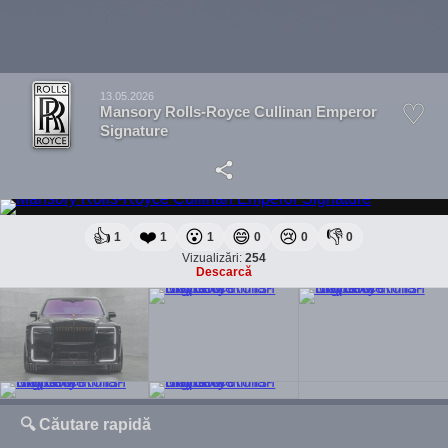
13.05.2026
Mansory Rolls-Royce Cullinan Emperor
Signature
👍
❤️
😮
😄
😢
👎
1
1
1
0
0
0
Vizualizări:
254
Descarcă
🔍 Căutare rapidă