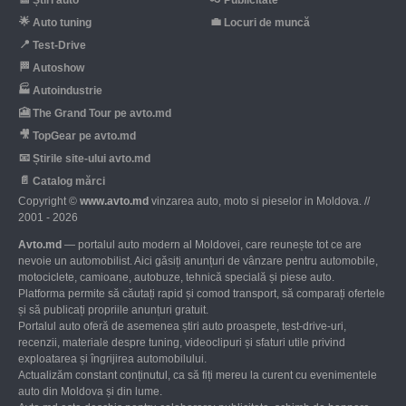
🌟
💼
Auto tuning
Locuri de muncă
📍
Test-Drive
🏁
Autoshow
🏭
Autoindustrie
🎦
The Grand Tour pe avto.md
🎥
TopGear pe avto.md
📧
Știrile site-ului avto.md
📄
Catalog mărci
Copyright ©
www.avto.md
vinzarea auto, moto si pieselor in Moldova. //
2001 - 2026
Avto.md
— portalul auto modern al Moldovei, care reunește tot ce are
nevoie un automobilist. Aici găsiți anunțuri de vânzare pentru automobile,
motociclete, camioane, autobuze, tehnică specială și piese auto.
Platforma permite să căutați rapid și comod transport, să comparați ofertele
și să publicați propriile anunțuri gratuit.
Portalul auto oferă de asemenea știri auto proaspete, test-drive-uri,
recenzii, materiale despre tuning, videoclipuri și sfaturi utile privind
exploatarea și îngrijirea automobilului.
Actualizăm constant conținutul, ca să fiți mereu la curent cu evenimentele
auto din Moldova și din lume.