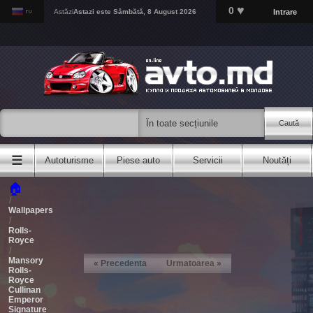
♥
0
Intrare
Astăzi
Astazi este
Sâmbătă, 8 August 2026
Caută
☰
Autoturisme
Piese auto
Servicii
Noutăți
🏠
/
Wallpapers
/
Rolls-
Royce
/
Mansory
« Precedenta
Urmatoarea »
Rolls-
Royce
Cullinan
Emperor
Signature