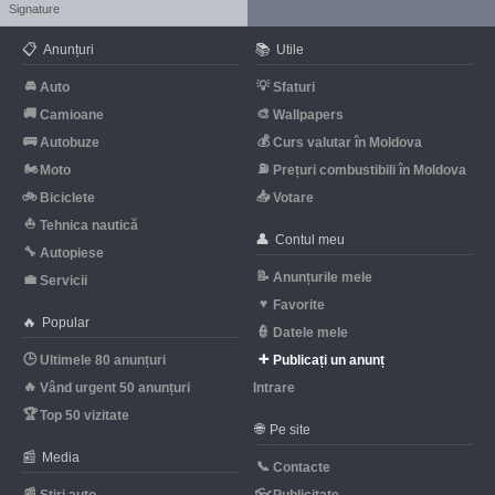
Signature
📋
📚
Anunțuri
Utile
🚘
💡
Auto
Sfaturi
🚚
🎨
Camioane
Wallpapers
🚌
💰
Autobuze
Curs valutar în Moldova
🏍
⛽
Moto
Prețuri combustibili în Moldova
🚲
📥
Biciclete
Votare
⛵
Tehnica nautică
👤
Contul meu
🔧
Autopiese
📝
Anunțurile mele
💼
Servicii
♥
Favorite
🔥
Popular
👮
Datele mele
🕒
➕
Ultimele 80 anunțuri
Publicați un anunț
🔥
Vând urgent 50 anunțuri
Intrare
🏆
Top 50 vizitate
🌐
Pe site
📰
Media
📞
Contacte
📰
👓
Știri auto
Publicitate