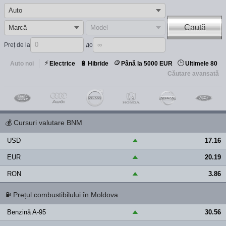
Caută
Preț de la
до
⚡
🪙
🕒
🔋
Auto noi
Electrice
Hibride
Până la 5000 EUR
Ultimele 80
Căutare avansată
💰
Cursuri valutare BNM
USD
17.16
▲
EUR
20.19
▲
RON
3.86
▲
⛽
Prețul combustibilului în Moldova
Benzină A-95
30.56
▲