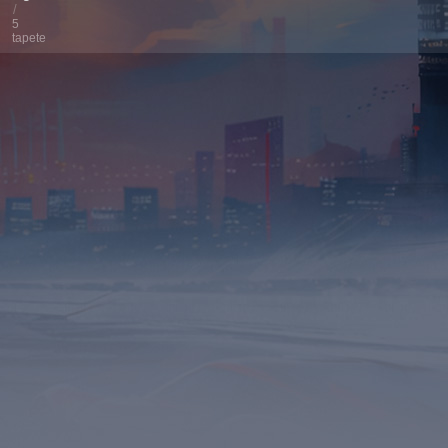
/
5
tapete