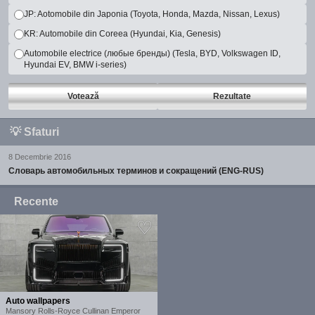
JP: Aotomobile din Japonia (Toyota, Honda, Mazda, Nissan, Lexus)
KR: Automobile din Coreea (Hyundai, Kia, Genesis)
Automobile electrice (любые бренды) (Tesla, BYD, Volkswagen ID,
Hyundai EV, BMW i-series)
Votează
Rezultate
💡
Sfaturi
8 Decembrie 2016
Словарь автомобильных терминов и сокращений (ENG-RUS)
Recente
Auto wallpapers
Mansory Rolls-Royce Cullinan Emperor