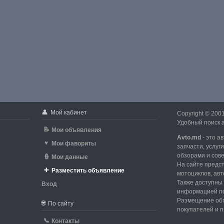
👤
Мой кабинет
Copyright © 200
Удобный поиск а
📝
Мои объявления
Avto.md
- это а
♥
Мои фавориты
запчасти, услуг
обзорами и сов
👮
Мои данные
На сайте предс
➕
Разместить объявление
мотоциклов, авт
Также доступны 
Вход
информацией по
d
Размещение объ
🌐
По сайту
покупателей и 
📞
Контакты