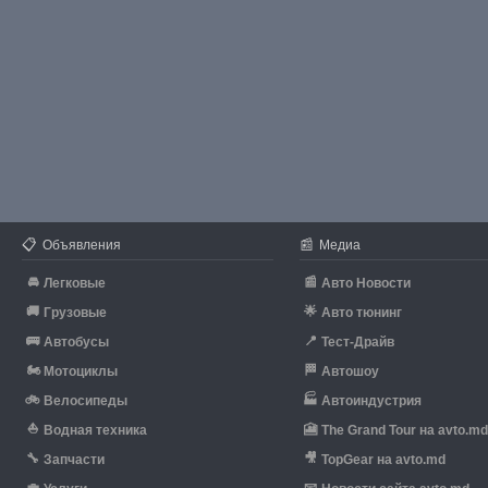
📋
📰
Объявления
Медиа
🚘
📰
Легковые
Авто Новости
🚚
🌟
Грузовые
Авто тюнинг
🚌
📍
Автобусы
Тест-Драйв
🏍
🏁
Мотоциклы
Автошоу
🚲
🏭
Велосипеды
Автоиндустрия
⛵
🎦
Водная техника
The Grand Tour на avto.m
🔧
🎥
Запчасти
TopGear на avto.md