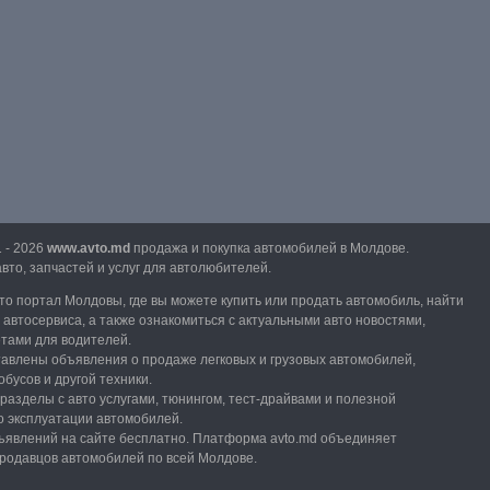
1 - 2026
www.avto.md
продажа и покупка автомобилей в Молдове.
вто, запчастей и услуг для автолюбителей.
вто портал Молдовы, где вы можете купить или продать автомобиль,
найти
и автосервиса, а также ознакомиться с актуальными авто новостями,
етами для водителей.
тавлены объявления о продаже легковых и грузовых автомобилей,
обусов и другой техники.
разделы с авто услугами,
тюнингом, тест-драйвами и полезной
 эксплуатации автомобилей.
явлений на сайте бесплатно.
Платформа avto.md объединяет
продавцов автомобилей по всей Молдове.