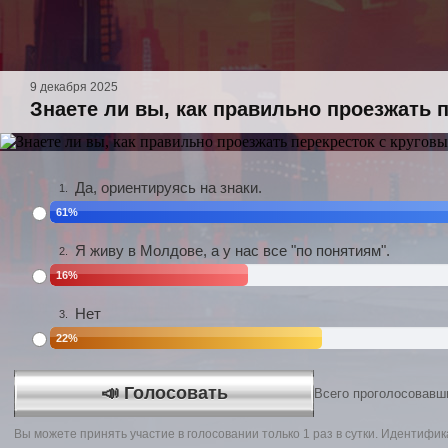
9 декабря 2025
Знаете ли вы, как правильно проезжать 
Да, ориентируясь на знаки.
1.
61%
Я живу в Молдове, а у нас все "по понятиям".
2.
16%
Нет
3.
22%
📣 Голосовать
Всего проголосовавш
Вы можете принять участие в голосовании только 1 раз в сутки. Идентифик