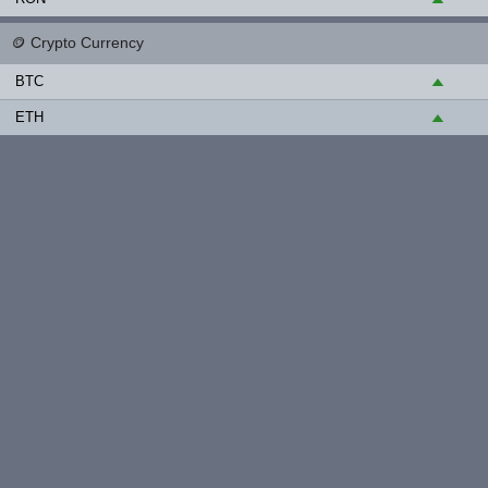
🪙
Crypto Currency
BTC
▲
ETH
▲