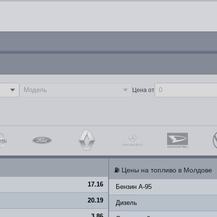
Цена от
⛽
Цены на топливо в Молдове
17.16
Бензин A-95
20.19
Дизель
3.86