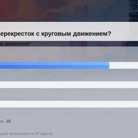
перекресток с круговым движением?
их:
18
ация происходит по IP адресу.