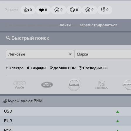
👍
❤️
😮
😄
😢
👎
Реакции:
0
0
0
0
0
0
Для комментария необходимо
войти
или
зарегистрироваться
.
🔍 Быстрый поиск
⚡
🪙
🕒
🔋
Электро
Гибриды
До 5000 EUR
Последние 80
💰
Курсы валют BNM
USD
▲
EUR
▲
RON
▲