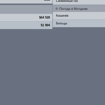
Сжиженный газ
🌞
Погода в Молдове
Кишинёв
$64 528
Бельцы
$1 904