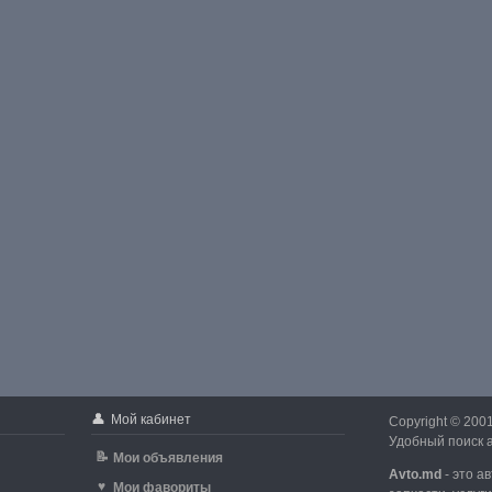
👤
Мой кабинет
Copyright © 200
Удобный поиск а
📝
Мои объявления
Avto.md
- это а
♥
Мои фавориты