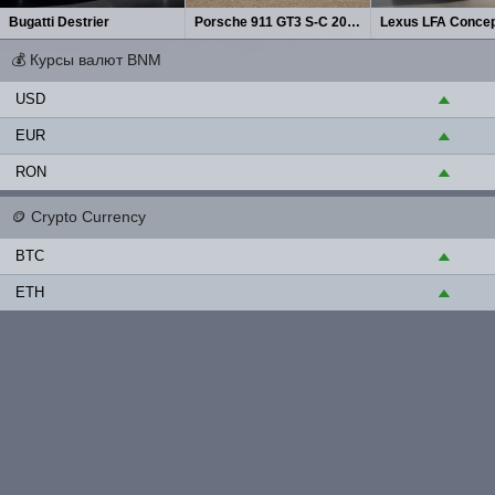
Bugatti Destrier
Porsche 911 GT3 S-C 2027
Lexus LFA Concep
💰
Курсы валют BNM
USD
▲
EUR
▲
RON
▲
🪙
Crypto Currency
BTC
▲
ETH
▲