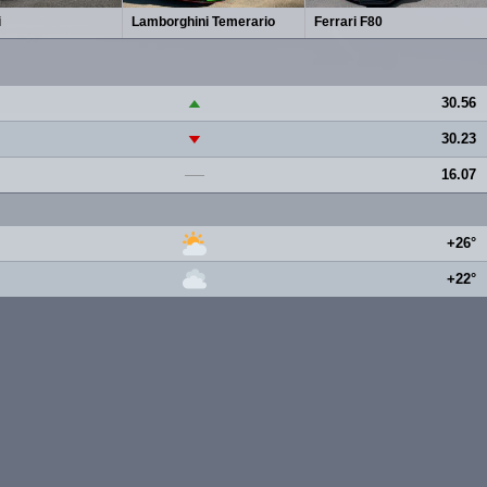
i
Lamborghini Temerario
Ferrari F80
30.56
▲
30.23
▼
16.07
—
+26°
+22°