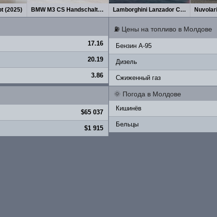
t (2025)
BMW M3 CS Handschalter (2027)
Lamborghini Lanzador Concept 2026
Nuvolar
⛽
Цены на топливо в Молдове
17.16
Бензин A-95
20.19
Дизель
3.86
Сжиженный газ
🌞
Погода в Молдове
Кишинёв
$65 037
Бельцы
$1 915