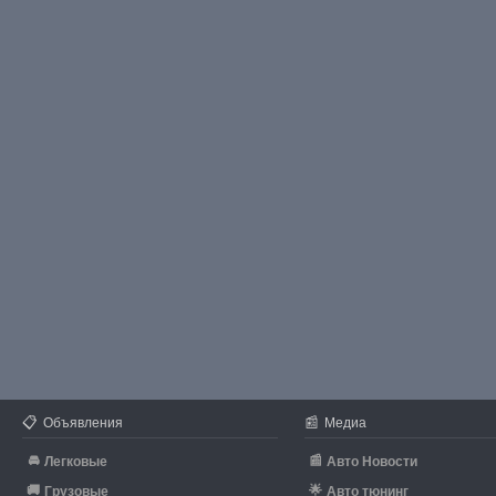
📋
📰
Объявления
Медиа
🚘
📰
Легковые
Авто Новости
🚚
🌟
Грузовые
Авто тюнинг