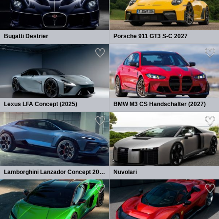
Bugatti Destrier
Porsche 911 GT3 S-C 2027
Lexus LFA Concept (2025)
BMW M3 CS Handschalter (2027)
Lamborghini Lanzador Concept 2026
Nuvolari