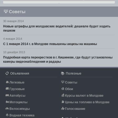
💡
Советы
30 января 2014
Новые штрафы для молдавских водителей: дешевле будет ходить
пешком
4 января 2014
С 1 января 2014 г. в Молдове повышены акцизы на машины
10 декабря 2013
Подробная карта перекрестков в г. Кишиневе, где будут установлены
камеры видеонаблюдения и радары
📋
📚
Объявления
Полезные
🚘
💡
Легковые
Советы
🚚
🎨
Грузовые
Обои
🚌
💰
Автобусы
Курсы валют в Молдове
🏍
⛽
Мотоциклы
Цены на топливо в Молдове
🚲
📥
Велосипеды
Голосование
⛵
Водная техника