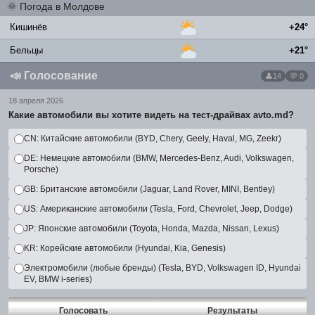
🌞
Погода в Молдове
Кишинёв
+24°
Бельцы
+21°
📣
Голосование
14
💬 0
18 апреля 2026
Какие автомобили вы хотите видеть на тест-драйвах avto.md?
CN: Китайские автомобили (BYD, Chery, Geely, Haval, MG, Zeekr)
DE: Немецкие автомобили (BMW, Mercedes-Benz, Audi, Volkswagen,
Porsche)
GB: Британские автомобили (Jaguar, Land Rover, MINI, Bentley)
US: Американские автомобили (Tesla, Ford, Chevrolet, Jeep, Dodge)
JP: Японские автомобили (Toyota, Honda, Mazda, Nissan, Lexus)
KR: Корейские автомобили (Hyundai, Kia, Genesis)
Электромобили (любые бренды) (Tesla, BYD, Volkswagen ID, Hyundai
EV, BMW i-series)
Голосовать
Результаты