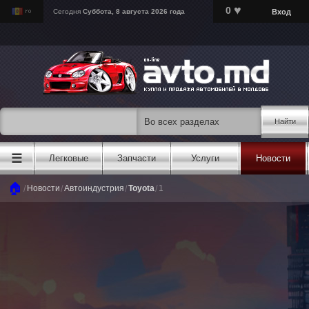
♥
0
Вход
Сегодня
Суббота, 8 августа 2026 года
Найти
☰
Легковые
Запчасти
Услуги
Новости
🏠
/
/
/
/
Новости
Автоиндустрия
Toyota
1