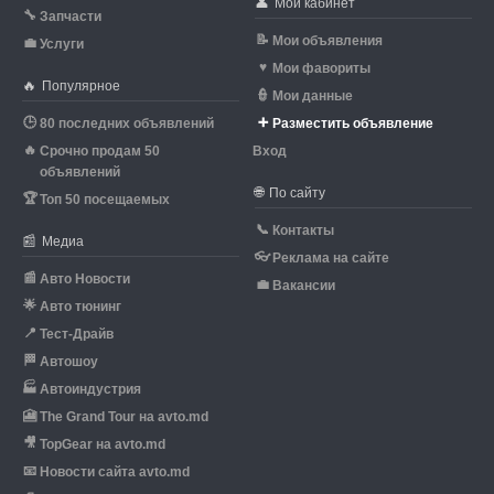
👤
Мой кабинет
🔧
Запчасти
📝
Мои объявления
💼
Услуги
♥
Мои фавориты
🔥
Популярное
👮
Мои данные
🕒
➕
80 последних объявлений
Разместить объявление
🔥
Срочно продам 50
Вход
объявлений
🌐
По сайту
🏆
Топ 50 посещаемых
📞
Контакты
📰
Медиа
👓
Реклама на сайте
📰
Авто Новости
💼
Вакансии
🌟
Авто тюнинг
📍
Тест-Драйв
🏁
Автошоу
🏭
Автоиндустрия
🎦
The Grand Tour на avto.md
🎥
TopGear на avto.md
📧
Новости сайта avto.md