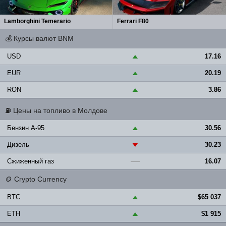
Lamborghini Temerario
Ferrari F80
💰
Курсы валют BNM
USD
17.16
▲
EUR
20.19
▲
RON
3.86
▲
⛽
Цены на топливо в Молдове
Бензин A-95
30.56
▲
Дизель
30.23
▼
Сжиженный газ
16.07
—
🪙
Crypto Currency
BTC
$65 037
▲
ETH
$1 915
▲