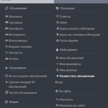
📋
📚
Объявления
Полезные
🚘
💡
Легковые
Советы
🚚
🎨
Грузовые
Обои
🚌
💰
Автобусы
Курсы валют в Молдове
🏍
⛽
Мотоциклы
Цены на топливо в Молдове
🚲
📥
Велосипеды
Голосование
⛵
Водная техника
👤
Мой кабинет
🔧
Запчасти
📝
Мои объявления
💼
Услуги
♥
Мои фавориты
🔥
Популярное
👮
Мои данные
🕒
➕
80 последних объявлений
Разместить объявление
🔥
Срочно продам 50
Вход
объявлений
🌐
По сайту
🏆
Топ 50 посещаемых
📞
Контакты
📰
Медиа
👓
Реклама на сайте