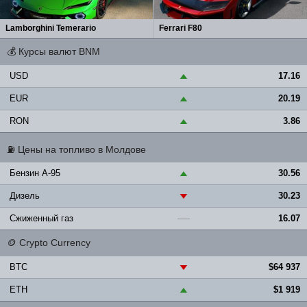
Lamborghini Temerario
Ferrari F80
💰
Курсы валют BNM
USD
17.16
▲
EUR
20.19
▲
RON
3.86
▲
⛽
Цены на топливо в Молдове
Бензин A-95
30.56
▲
Дизель
30.23
▼
Сжиженный газ
16.07
—
🪙
Crypto Currency
BTC
$64 937
▼
ETH
$1 919
▲