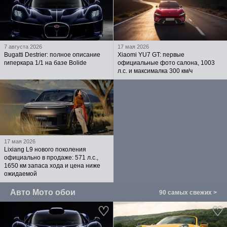
7 августа 2026
17 мая 2026
Bugatti Destrier: полное описание
Xiaomi YU7 GT: первые
гиперкара 1/1 на базе Bolide
официальные фото салона, 1003
л.с. и максималка 300 км/ч
17 мая 2026
Lixiang L9 нового поколения
официально в продаже: 571 л.с.,
1650 км запаса хода и цена ниже
ожидаемой
Авто Мото обои
90 самых свежих >