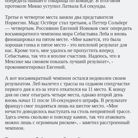
опередить бывшего товарища по команде. В итоговом
протоколе Микко уступил Латвала 8,4 секунды.
Третье и четвертое места заняли два представителя
Норвегии. Мадс Остберг стал третьим, а Петтер Сольберг
— четвертым. Россиянин Евгений Новиков смог опередить
восьмикратного чемпиона мира Себастьяна Леба и вновь
финишировал на пятом месте. «Мне кажется, это была
хорошая гонка и пятое место - это неплохой результат для
нас. Кроме того, мне удалось не пропустить вперед
Себастьяна, так что я вполне счастлив. Надеюсь, что в
Мексике мы сможем показать лучший результат», -
прокомментировал Евгений.
А вот восьмикратный чемпион остался недоволен своим
результатом. Леб вылетел с трассы на седьмом спецучастке
первого дня и из-за этого откатился на 11 место. К концу
дня он смог отыграть четыре места, однако второй день
вновь начал 11 после 10-секундного штрафа. В результате
француз смог подняться лишь на шестое место. «Мне
нечасто доводилось выступать на столь неприятной трассе.
Здесь очень скользко и повсюду камни, так что атаковать
можно лишь с огромным риском», - заметил расстроенный
чемпион.