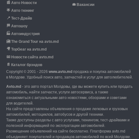
📰
Авто Новости
💼
Вакансии
🌟
Авто тюнинг
📍
Тест-Драйв
🏁
Автошоу
🏭
Автоиндустрия
🎦
The Grand Tour на avto.md
🎥
TopGear на avto.md
📧
Новости сайта avto.md
📄
Каталог брэндов
Copyright © 2001 - 2026
www.avto.md
продажа и покупка автомобилей
в Молдове. Удобный поиск авто, запчастей и услуг для автолюбителей.
Avto.md
- это авто портал Молдовы, где вы можете купить или продать
автомобиль,
найти запчасти, услуги автосервиса, а также
ознакомиться с актуальными авто новостями,
обзорами и советами
для водителей.
На сайте представлены объявления о продаже легковых и грузовых
автомобилей,
мотоциклов, автобусов и другой техники.
Также доступны разделы с авто услугами,
тюнингом, тест-драйвами и
полезной информацией по эксплуатации автомобилей.
Размещение объявлений на сайте бесплатно.
Платформа avto.md
объединяет покупателей и продавцов автомобилей по всей Молдове.