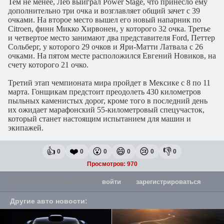
Тем не менее, Леб выиграл Power Stage, что принесло ему
дополнительно три очка и возглавляет общий зачет с 39
очками. На второе место вышел его новый напарник по
Citroen, финн Микко Хирвонен, у которого 32 очка. Третье
и четвертое место занимают два представителя Ford, Петтер
Сольберг, у которого 29 очков и Яри-Матти Латвала с 26
очками. На пятом месте расположился Евгений Новиков, на
счету которого 21 очко.
Третий этап чемпионата мира пройдет в Мексике с 8 по 11
марта. Гонщикам предстоит преодолеть 430 километров
пыльных каменистых дорог, кроме того в последний день
их ожидает марафонский 55-километровый спецучасток,
который станет настоящим испытанием для машин и
экипажей.
👍
❤️
😮
😄
😢
👎
0
0
0
0
0
0
Просмотров: 970
Для комментария необходимо
войти
или
зарегистрироваться
.
Другие авто новости
: