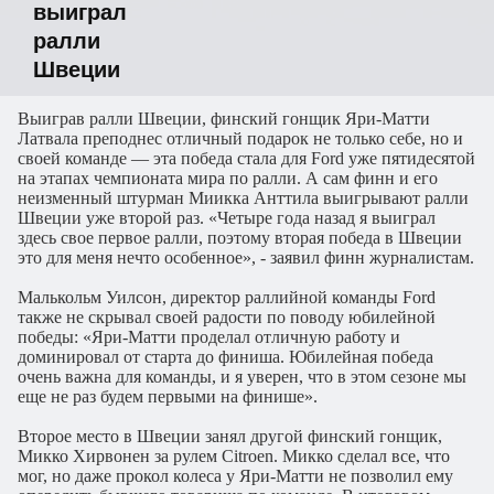
выиграл
ралли
Швеции
Выиграв ралли Швеции, финский гонщик Яри-Матти
Латвала преподнес отличный подарок не только себе, но и
своей команде — эта победа стала для Ford уже пятидесятой
на этапах чемпионата мира по ралли. А сам финн и его
неизменный штурман Миикка Анттила выигрывают ралли
Швеции уже второй раз. «Четыре года назад я выиграл
здесь свое первое ралли, поэтому вторая победа в Швеции
это для меня нечто особенное», - заявил финн журналистам.
Малькольм Уилсон, директор раллийной команды Ford
также не скрывал своей радости по поводу юбилейной
победы: «Яри-Матти проделал отличную работу и
доминировал от старта до финиша. Юбилейная победа
очень важна для команды, и я уверен, что в этом сезоне мы
еще не раз будем первыми на финише».
Второе место в Швеции занял другой финский гонщик,
Микко Хирвонен за рулем Citroen. Микко сделал все, что
мог, но даже прокол колеса у Яри-Матти не позволил ему