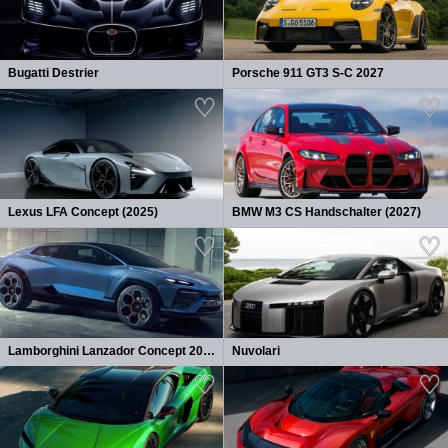
Bugatti Destrier
Porsche 911 GT3 S-C 2027
Lexus LFA Concept (2025)
BMW M3 CS Handschalter (2027)
Lamborghini Lanzador Concept 2026
Nuvolari