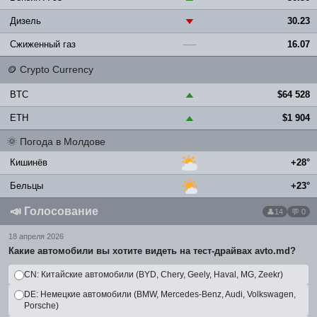
Дизель
30.23
▼
Сжиженный газ
16.07
—
🪙
Crypto Currency
BTC
$64 528
▲
ETH
$1 904
▲
🌞
Погода в Молдове
Кишинёв
+28°
Бельцы
+23°
📣
Голосование
14
💬 0
18 апреля 2026
Какие автомобили вы хотите видеть на тест-драйвах avto.md?
CN: Китайские автомобили (BYD, Chery, Geely, Haval, MG, Zeekr)
DE: Немецкие автомобили (BMW, Mercedes-Benz, Audi, Volkswagen,
Porsche)