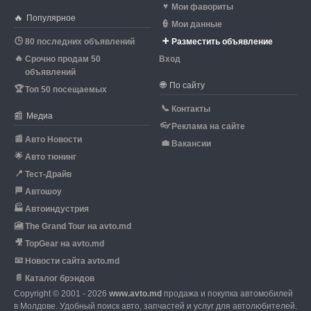
♥
Мои фавориты
🔥
Популярное
👮
Мои данные
🕒
➕
80 последних объявлений
Разместить объявление
🔥
Срочно продам 50
Вход
объявлений
🌐
По сайту
🏆
Топ 50 посещаемых
📞
Контакты
📰
Медиа
👓
Реклама на сайте
📰
Авто Новости
💼
Вакансии
🌟
Авто тюнинг
📍
Тест-Драйв
🏁
Автошоу
🏭
Автоиндустрия
🎦
The Grand Tour на avto.md
🎥
TopGear на avto.md
📧
Новости сайта avto.md
📄
Каталог брэндов
Copyright © 2001 - 2026
www.avto.md
продажа и покупка автомобилей
в Молдове. Удобный поиск авто, запчастей и услуг для автолюбителей.