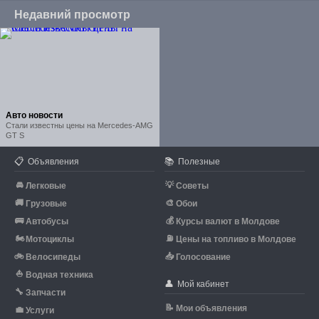
Недавний просмотр
Авто новости
Стали известны цены на Mercedes-AMG
GT S
📋
📚
Объявления
Полезные
🚘
💡
Легковые
Советы
🚚
🎨
Грузовые
Обои
🚌
💰
Автобусы
Курсы валют в Молдове
🏍
⛽
Мотоциклы
Цены на топливо в Молдове
🚲
📥
Велосипеды
Голосование
⛵
Водная техника
👤
Мой кабинет
🔧
Запчасти
📝
Мои объявления
💼
Услуги