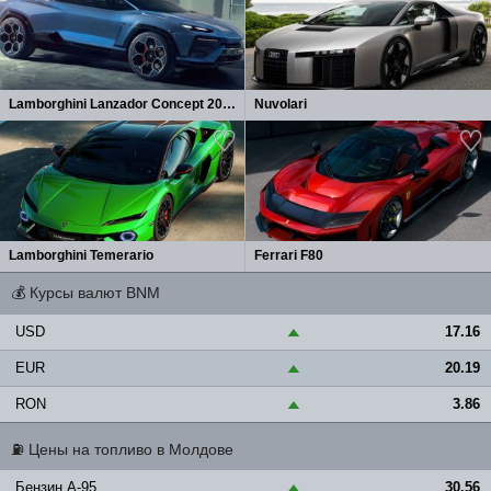
Lamborghini Lanzador Concept 2026
Nuvolari
Lamborghini Temerario
Ferrari F80
💰
Курсы валют BNM
USD
17.16
▲
EUR
20.19
▲
RON
3.86
▲
⛽
Цены на топливо в Молдове
Бензин A-95
30.56
▲