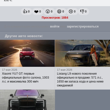
👍
❤️
😮
😄
😢
👎
0
0
0
0
0
0
Просмотров: 1884
Для комментария необходимо
войти
или
зарегистрироваться
.
Другие авто новости
:
17 мая 2026
17 мая 2026
Xiaomi YU7 GT: первые
Lixiang L9 нового поколения
официальные фото салона, 1003
официально в продаже: 571 л.с.,
л.с. и максималка 300 км/ч
1650 км запаса хода и цена ниже
ожидаемой