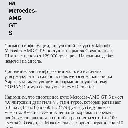
на
Mercedes-
AMG
GT
S
Согласно информации, полученной ресурсом Jalopnik,
Mercedes-AMG GT S поступит на рынок Соединенных
Штатов с ценой от 129 900 долларов. Напомним, дебют
намечен на апрель.
Дополнительной информации мало, но источник
утверждает, что в салоне используется кожаная обивка
Nappa, мы также увидим информационную систему
COMAND и музыкальную систему Burmester.
Напомним, что спортивное купе Mercedes-AMG GT S имеет
4,0-литровый двигатель V8 твин-турбо, который развивает
510 л.с. (375 кВт) и 650 Нм (479 фунт-фут) крутящего
момента. Вместе с семиступенчатой коробкой передач с
двойным сцеплением н способен разгоняться от 0 до 100
км/ч за 3,8 секунды. Максимальная скорость ограничена 310
км/ч.