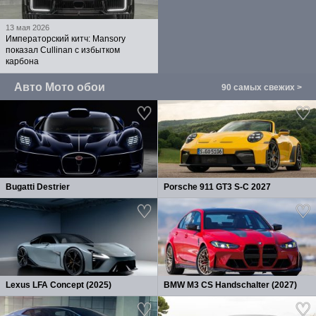
13 мая 2026
Императорский китч: Mansory
показал Cullinan с избытком
карбона
Авто Мото обои
90 самых свежих >
Bugatti Destrier
Porsche 911 GT3 S-C 2027
Lexus LFA Concept (2025)
BMW M3 CS Handschalter (2027)