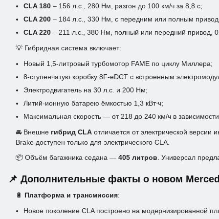
CLA 180
– 156 л.с., 280 Нм, разгон до 100 км/ч за 8,8 с;
CLA 200
– 184 л.с., 330 Нм, с передним или полным приводо
CLA 220
– 211 л.с., 380 Нм, полный или передний привод, 0–
💡 Гибридная система включает:
Новый 1,5-литровый турбомотор FAME по циклу Миллера;
8-ступенчатую коробку 8F-eDCT с встроенным электромоду
Электродвигатель на 30 л.с. и 200 Нм;
Литий-ионную батарею ёмкостью 1,3 кВт⋅ч;
Максимальная скорость — от 218 до 240 км/ч в зависимости
🚘 Внешне
гибрид CLA
отличается от электрической версии и
Brake доступен только для электрического CLA.
📦 Объём багажника седана —
405 литров
. Универсал предл
📌 Дополнительные факты о новом Mercede
🔋
Платформа и трансмиссия
:
Новое поколение CLA построено на модернизированной пла