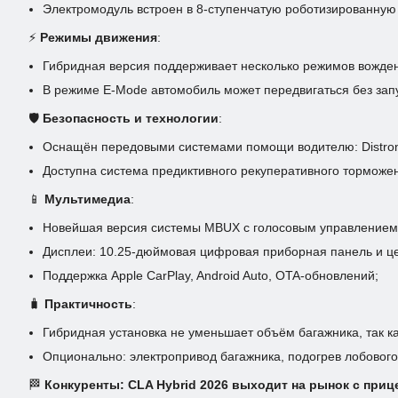
Электромодуль встроен в 8-ступенчатую роботизированную 
⚡
Режимы движения
:
Гибридная версия поддерживает несколько режимов вождения,
В режиме E-Mode автомобиль может передвигаться без запу
🛡️
Безопасность и технологии
:
Оснащён передовыми системами помощи водителю: Distronic, A
Доступна система предиктивного рекуперативного торможе
📱
Мультимедиа
:
Новейшая версия системы MBUX с голосовым управлением
Дисплеи: 10.25-дюймовая цифровая приборная панель и ц
Поддержка Apple CarPlay, Android Auto, OTA-обновлений;
🧳
Практичность
:
Гибридная установка не уменьшает объём багажника, так к
Опционально: электропривод багажника, подогрев лобового
🏁
Конкуренты: CLA Hybrid 2026 выходит на рынок с приц