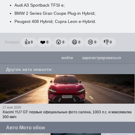
Audi A3 Sportback TFSI e;
BMW 2 Series Gran Coupe Plug-in Hybrid;
Peugeot 408 Hybrid; Cupra Leon e-Hybrid.
👍
❤️
😮
😄
😢
👎
Реакции:
0
0
0
0
0
0
Для комментария необходимо
войти
или
зарегистрироваться
.
Другие авто новости
:
17 мая 2026
Xiaomi YU7 GT: первые официальные фото салона, 1003 л.с. и максималка
300 км/ч
Авто Мото обои