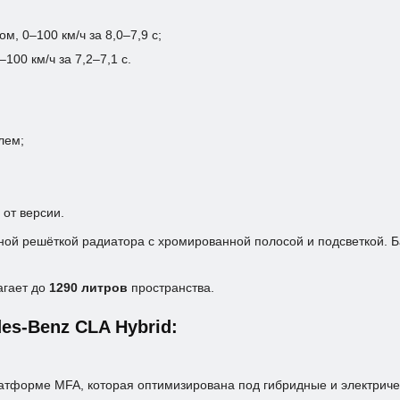
м, 0–100 км/ч за 8,0–7,9 с;
100 км/ч за 7,2–7,1 с.
лем;
 от версии.
ной решёткой радиатора с хромированной полосой и подсветкой. Ба
агает до
1290 литров
пространства.
s-Benz CLA Hybrid:
тформе MFA, которая оптимизирована под гибридные и электричес