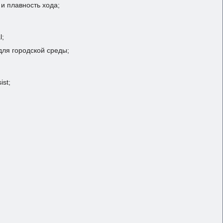
и плавность хода;
l;
для городской среды;
ist;