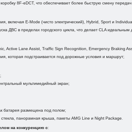
коробку 8F-eDCT, что обеспечивает более быструю смену передач 
 включая E-Mode (чисто электрический), Hybrid, Sport и Individua
ска ДВС в пределах городского цикла, что делает CLA идеальным 
ctive Lane Assist, Traffic Sign Recognition, Emergency Braking Ass
ния, которая подстраивается под дорожные условия и маршрут;
;
ентральный мультимедийный экран;
ак батарея размещена под полом;
 стекла, панорамная крыша, пакеты AMG Line и Night Package.
елом на конкуренцию с
: