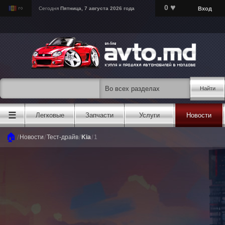
♥
0
Вход
Сегодня
Пятница, 7 августа 2026 года
Найти
☰
Легковые
Запчасти
Услуги
Новости
🏠
/
/
/
/
Новости
Тест-драйв
Kia
1