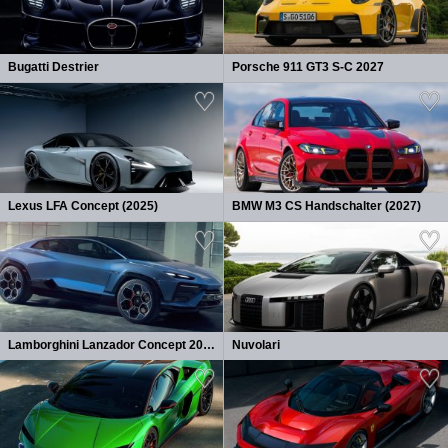
Bugatti Destrier
Porsche 911 GT3 S-C 2027
Lexus LFA Concept (2025)
BMW M3 CS Handschalter (2027)
Lamborghini Lanzador Concept 2026
Nuvolari