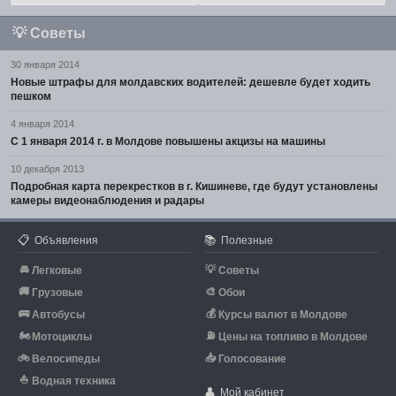
💡
Советы
30 января 2014
Новые штрафы для молдавских водителей: дешевле будет ходить
пешком
4 января 2014
С 1 января 2014 г. в Молдове повышены акцизы на машины
10 декабря 2013
Подробная карта перекрестков в г. Кишиневе, где будут установлены
камеры видеонаблюдения и радары
📋
📚
Объявления
Полезные
🚘
💡
Легковые
Советы
🚚
🎨
Грузовые
Обои
🚌
💰
Автобусы
Курсы валют в Молдове
🏍
⛽
Мотоциклы
Цены на топливо в Молдове
🚲
📥
Велосипеды
Голосование
⛵
Водная техника
👤
Мой кабинет