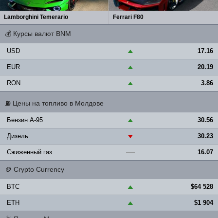
Lamborghini Temerario
Ferrari F80
💰
Курсы валют BNM
USD
17.16
▲
EUR
20.19
▲
RON
3.86
▲
⛽
Цены на топливо в Молдове
Бензин A-95
30.56
▲
Дизель
30.23
▼
Сжиженный газ
16.07
—
🪙
Crypto Currency
BTC
$64 528
▲
ETH
$1 904
▲