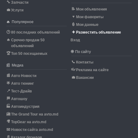
🔧
Запчасти
📝
Мои объявления
💼
Услуги
♥
Мои фавориты
🔥
Популярное
👮
Мои данные
🕒
➕
80 последних объявлений
Разместить объявление
🔥
Срочно продам 50
Вход
объявлений
🌐
По сайту
🏆
Топ 50 посещаемых
📞
Контакты
📰
Медиа
👓
Реклама на сайте
📰
Авто Новости
💼
Вакансии
🌟
Авто тюнинг
📍
Тест-Драйв
🏁
Автошоу
🏭
Автоиндустрия
🎦
The Grand Tour на avto.md
🎥
TopGear на avto.md
📧
Новости сайта avto.md
📄
Каталог брэндов