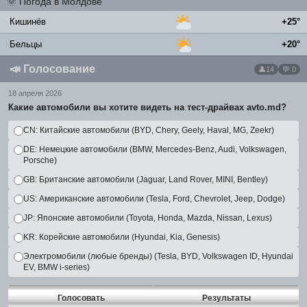
🌞
Погода в Молдове
Кишинёв
+25°
Бельцы
+20°
📣
Голосование
14
💬 0
18 апреля 2026
Какие автомобили вы хотите видеть на тест-драйвах avto.md?
CN: Китайские автомобили (BYD, Chery, Geely, Haval, MG, Zeekr)
DE: Немецкие автомобили (BMW, Mercedes-Benz, Audi, Volkswagen,
Porsche)
GB: Британские автомобили (Jaguar, Land Rover, MINI, Bentley)
US: Американские автомобили (Tesla, Ford, Chevrolet, Jeep, Dodge)
JP: Японские автомобили (Toyota, Honda, Mazda, Nissan, Lexus)
KR: Корейские автомобили (Hyundai, Kia, Genesis)
Электромобили (любые бренды) (Tesla, BYD, Volkswagen ID, Hyundai
EV, BMW i-series)
Голосовать
Результаты