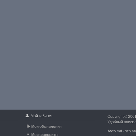
👤
Мой кабинет
Copyright © 200
Удобный поиск а
📝
Мои объявления
Avto.md
- это а
♥
Мои фавориты