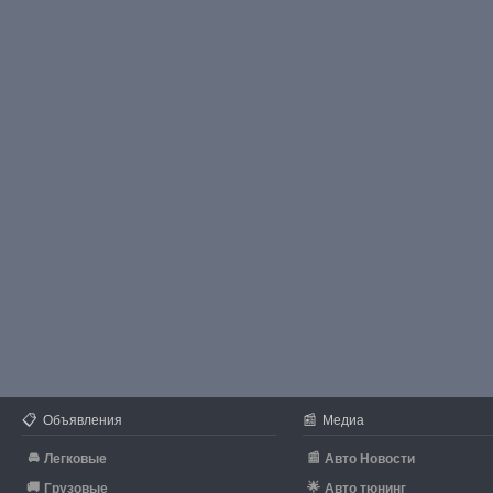
📋
📰
Объявления
Медиа
🚘
📰
Легковые
Авто Новости
🚚
🌟
Грузовые
Авто тюнинг