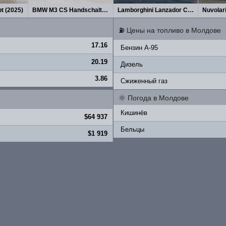
t (2025)
BMW M3 CS Handschalter (2027)
Lamborghini Lanzador Concept 2026
Nuvolar
⛽
Цены на топливо в Молдове
17.16
Бензин A-95
20.19
Дизель
3.86
Сжиженный газ
🌞
Погода в Молдове
Кишинёв
$64 937
Бельцы
$1 919