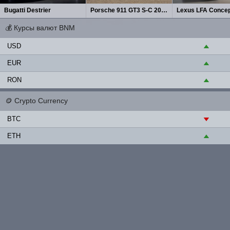
Bugatti Destrier
Porsche 911 GT3 S-C 2027
Lexus LFA Concep
💰
Курсы валют BNM
USD
▲
EUR
▲
RON
▲
🪙
Crypto Currency
BTC
▼
ETH
▲