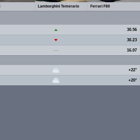
i
Lamborghini Temerario
Ferrari F80
30.56
▲
30.23
▼
16.07
—
+22°
+20°