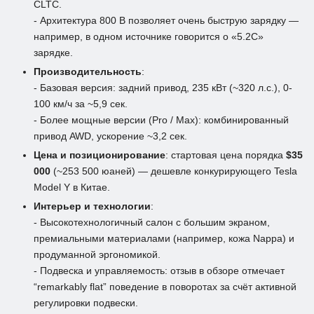
CLTC.
- Архитектура 800 В позволяет очень быструю зарядку —
например, в одном источнике говорится о «5.2C»
зарядке.
Производительность
:
- Базовая версия: задний привод, 235 кВт (~320 л.с.), 0-
100 км/ч за ~5,9 сек.
- Более мощные версии (Pro / Max): комбинированный
привод AWD, ускорение ~3,2 сек.
Цена и позиционирование
: стартовая цена порядка
$35
000
(~253 500 юаней) — дешевле конкурирующего Tesla
Model Y в Китае.
Интерьер и технологии
:
- Высокотехнологичный салон с большим экраном,
премиальными материалами (например, кожа Nappa) и
продуманной эргономикой.
- Подвеска и управляемость: отзыв в обзоре отмечает
“remarkably flat” поведение в поворотах за счёт активной
регулировки подвески.