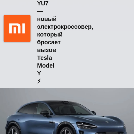
YU7
—
новый
электрокроссовер,
который
бросает
вызов
Tesla
Model
Y
⚡