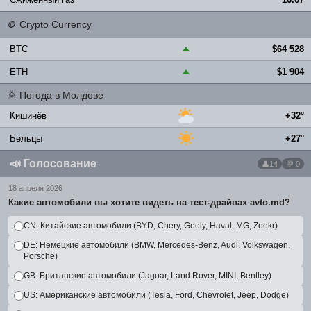
🪙
Crypto Currency
BTC
$64 528
▲
ETH
$1 904
▲
🌞
Погода в Молдове
Кишинёв
+32°
Бельцы
+27°
📣
Голосование
14
💬 0
18 апреля 2026
Какие автомобили вы хотите видеть на тест-драйвах avto.md?
CN: Китайские автомобили (BYD, Chery, Geely, Haval, MG, Zeekr)
DE: Немецкие автомобили (BMW, Mercedes-Benz, Audi, Volkswagen,
Porsche)
GB: Британские автомобили (Jaguar, Land Rover, MINI, Bentley)
US: Американские автомобили (Tesla, Ford, Chevrolet, Jeep, Dodge)