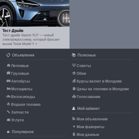
Тест-Драйв
Тест-драйв Xiaomi YU7 — новый
электрокроссовер, который бросает
вызов Tesla Model Y ⚡
📋
📚
Объявления
Полезные
🚘
💡
Легковые
Советы
🚚
🎨
Грузовые
Обои
🚌
💰
Автобусы
Курсы валют в Молдове
🏍
⛽
Мотоциклы
Цены на топливо в Молдове
🚲
📥
Велосипеды
Голосование
⛵
Водная техника
👤
Мой кабинет
🔧
Запчасти
📝
Мои объявления
💼
Услуги
♥
Мои фавориты
🔥
Популярное
👮
Мои данные