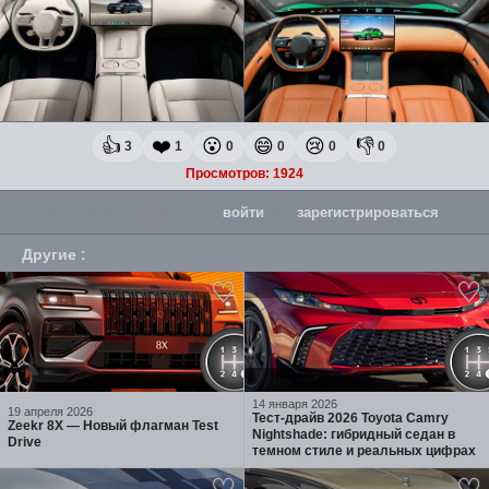
👍
❤️
😮
😄
😢
👎
3
1
0
0
0
0
Просмотров: 1924
Для комментария необходимо
войти
или
зарегистрироваться
.
Другие
:
14 января 2026
19 апреля 2026
Тест-драйв 2026 Toyota Camry
Zeekr 8X — Новый флагман Test
Nightshade: гибридный седан в
Drive
темном стиле и реальных цифрах