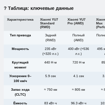
? Таблица: ключевые данные
Характеристика
Xiaomi YU7
Xiaomi YU7
Xiao
Standard
Pro (AWD)
Max
(RWD)
(Perf
Тип привода
Задний
Полный
Полн
(RWD)
(AWD)
Мощность
235 кВт
400 кВт (≈536
495 
(≈320 л.с.)
л.с.)
Крутящий
440 Н·м
720 Н·м
85
момент
Ускорение 0–
5.9 сек
4.1 сек
3
100 км/ч
Запас хода
≈ 750 км
≈ 805 км
≈ 
(CLTC)
Ёмкость
83 кВт·ч
96.3 кВт·ч
10