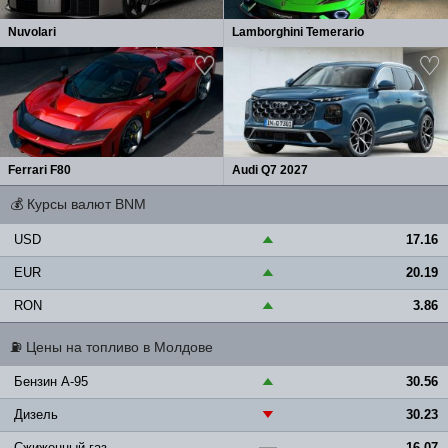
Nuvolari
Lamborghini Temerario
Ferrari F80
Audi Q7 2027
💰
Курсы валют BNM
USD
17.16
▲
EUR
20.19
▲
RON
3.86
▲
⛽
Цены на топливо в Молдове
Бензин A-95
30.56
▲
Дизель
30.23
▼
Сжиженный газ
16.07
—