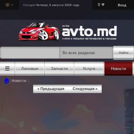
♥
0
Вход
Сегодня
Четверг, 6 августа 2026 года
Найти
☰
Легковые
Запчасти
Услуги
Новости
🏠
/
/
/
Новости
« Предыдущая
Следующая »