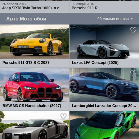
26 апреля 2017
9 ноября 2016
Jeep SRT8 Twin Turbo 1000+ л.с.
Porsche 911 R
Авто Мото обои
90 самых свежих >
Porsche 911 GT3 S-C 2027
Lexus LFA Concept (2025)
BMW M3 CS Handschalter (2027)
Lamborghini Lanzador Concept 2026