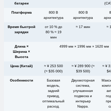
батареи
(CAT
Платформа
800 В
800 В
8
архитектура
архитектура
арх
Время быстрой
от 10 % до
≈ 17 мин
≈ 
зарядки
80 % ≈ 19
мин
Длина ×
4999 мм × 1996 мм × 1620 мм
Ширина ×
Высота
Цена (Китай)
≈ ¥ 253 500
≈ ¥ 289 900 (≈
≈ ¥ 3
(≈ $35 000)
$39 500)
$4
Особенности
Базовая
Двухмоторная
Макс
модель,
система,
компл
задний
улучшенная
ак
привод,
подвеска и
по
оптимальный
интерьер
пр
расход.
Nappa.
с