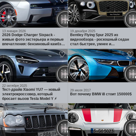
13 января 2026
19 декабря 2025
2026 Dodge Charger Sixpack -
Bentley Flying Spur 2025 из
живые фото экстерьера и первые
видеообзора - роскошный седан
впечатления: бензиновый камбэк,
стал быстрее, умнее и
агрессивный widebody и 3.0 Twin-
технологичнее
Turbo
22 октября 2025
Тест-драйв Xiaomi YU7 — новый
29 июля 2017
электрокроссовер, который
Вот почему BMW i8 стоит 150000$
бросает вызов Tesla Model Y ⚡