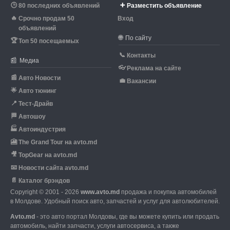
🕒
➕
80 последних объявлений
Разместить объявление
🔥
Срочно продам 50
Вход
объявлений
🌐
По сайту
🏆
Топ 50 посещаемых
📞
Контакты
📰
Медиа
👓
Реклама на сайте
📰
Авто Новости
💼
Вакансии
🌟
Авто тюнинг
📍
Тест-Драйв
🏁
Автошоу
🏭
Автоиндустрия
🎦
The Grand Tour на avto.md
🎥
TopGear на avto.md
📧
Новости сайта avto.md
📄
Каталог брэндов
Copyright © 2001 - 2026
www.avto.md
продажа и покупка автомобилей
в Молдове. Удобный поиск авто, запчастей и услуг для автолюбителей.
Avto.md
- это авто портал Молдовы, где вы можете купить или продать
автомобиль,
найти запчасти, услуги автосервиса, а также