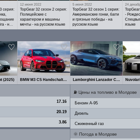
12 июня 2022
5 июня 2022
24 декаб
3 серия:
TopGear 32 сезон 2 серия:
TopGear 32 сезон 1 серия:
TopGear
ика,
Полицейские с
Американские гонки, багги
- Рожде
прощание
характером и машины
и грязные победы - на
Спецвып
ra - на
мечты - на русском языке
русском языке
языке
t (2025)
BMW M3 CS Handschalter (2027)
Lamborghini Lanzador Concept 2026
Nuvolar
⛽
Цены на топливо в Молдове
17.16
Бензин A-95
20.19
Дизель
3.86
Сжиженный газ
🌞
Погода в Молдове