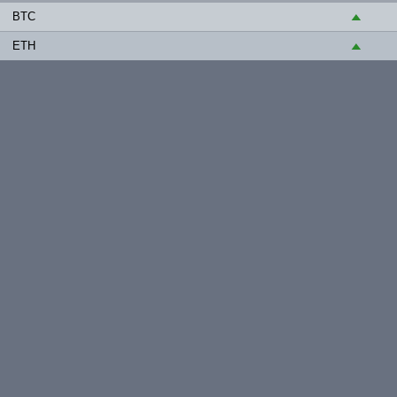
BTC
▲
ETH
▲