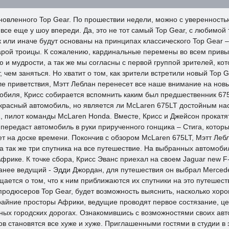
овленного Top Gear. По прошествии недели, можно с уверенностью 
все еще у шоу впереди. Да, это не тот самый Top Gear, с любимой т
или иначе будут основаны на принципах классического Top Gear – э
рой троицы. К сожалению, кардинальные перемены во всем привычн
 и мудрости, а так же мы согласны с первой группой зрителей, кот
 чем заняться. Но хватит о том, как зрители встретили новый Top
сле приветствия, Мэтт Леблан перенесет все наше внимание на новы
мобиля, Крисс собирается вспомнить каким был предшественник 675
екрасный автомобиль, но является ли McLaren 675LT достойным нас
 пилот команды McLaren Honda. Вместе, Крисс и Джейсон прокатятс
 передаст автомобиль в руки прирученного гонщика – Стига, которы
мет на доске времени. Покончив с обзором McLaren 675LT, Мэтт Леб
так же три спутника на все путешествие. На выбранных автомобил
фрике. К точке сбора, Крисс Эванс приехал на своем Jaguar new F
ранее ведущий - Эдди Джордан, для путешествия он выбрал Merced
ется о том, что к ним приближаются их спутники на это путешеств
т продюсеров Top Gear, будет возможность выяснить, насколько хо
айние просторы Африки, ведущие проводят первое состязание, цел
чных городских дорогах. Ознакомившись с возможностями своих ав
в становятся все хуже и хуже. Приглашенными гостями в студии в э