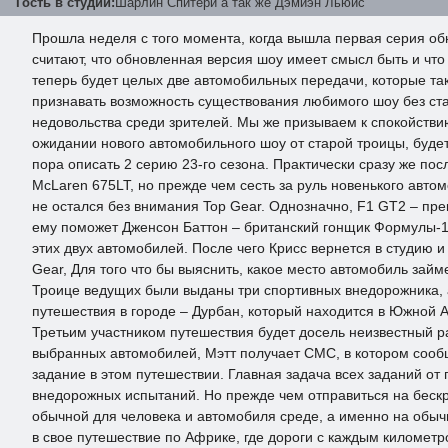
Гость в студии:
Шарлин Спитери а так же Дэмиэн Льюис
Прошла неделя с того момента, когда вышла первая серия обн
считают, что обновленная версия шоу имеет смысл быть и что 
теперь будет целых две автомобильных передачи, которые так 
признавать возможность существования любимого шоу без ста
недовольства среди зрителей. Мы же призываем к спокойствию
ожидании нового автомобильного шоу от старой троицы, будет,
пора описать 2 серию 23-го сезона. Практически сразу же по
McLaren 675LT, но прежде чем сесть за руль новенького авто
не остался без внимания Top Gear. Однозначно, F1 GT2 – пр
ему поможет Дженсон Баттон – британский гонщик Формулы-1,
этих двух автомобилей. После чего Крисс вернется в студию и
Gear, Для того что бы выяснить, какое место автомобиль зай
Троице ведущих были выданы три спортивных внедорожника, а 
путешествия в городе – Дурбан, который находится в Южной А
Третьим участником путешествия будет досель неизвестный 
выбранных автомобилей, Мэтт получает СМС, в котором сообща
задание в этом путешествии. Главная задача всех заданий о
внедорожных испытаний. Но прежде чем отправиться на бескр
обычной для человека и автомобиля среде, а именно на обы
в свое путешествие по Африке, где дороги с каждым километро