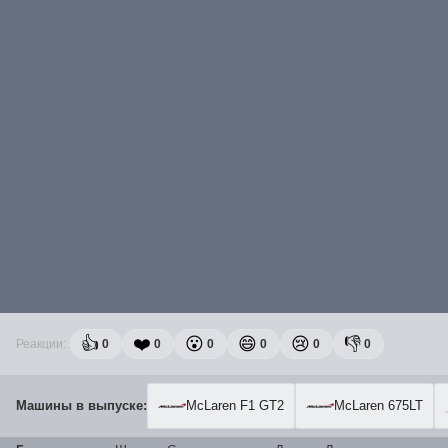
👍
❤️
😮
😄
😢
👎
Реакции:
0
0
0
0
0
0
Машины в выпуске:
McLaren F1 GT2
McLaren 675LT