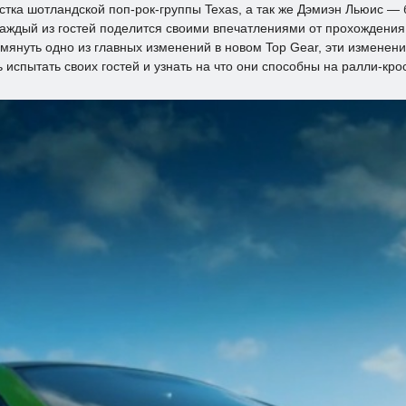
тка шотландской поп-рок-группы Texas, а так же Дэмиэн Льюис — б
Каждый из гостей поделится своими впечатлениями от прохождения 
мянуть одно из главных изменений в новом Top Gear, эти изменения
испытать своих гостей и узнать на что они способны на ралли-крос