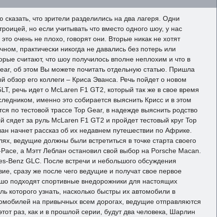
сказать, что зрители разделились на два лагеря. Одни
роицей, но если учитывать что вместо одного шоу, у нас
то очень не плохо, говорят они. Вторые никак не хотят
ом, практически никогда не давались без потерь или
орые считают, что шоу получилось вполне неплохим и что в
 Gear, об этом Вы можете почитать отдельную статью. Пришла
й обзор его коллеги – Криса Эванса. Речь пойдет о новом
LT, речь идет о McLaren F1 GT2, который так же в свое время
ледником, именно это собирается выяснить Крисс и в этом
я по тестовой трассе Top Gear, в надежде выяснить родство
й сядет за руль McLaren F1 GT2 и пройдет тестовый круг Top
лан начнет рассказ об их недавнем путешествии по Африке.
ях, ведущие должны были встретиться в точке старта своего
-Pace, а Мэтт Леблан остановил свой выбор на Porsche Macan.
es-Benz GLC. После встречи и небольшого обсуждения
ие, сразу же после чего ведущие и получат свое первое
рошо подходят спортивные внедорожники для настоящих
ь которого узнать, насколько быстры их автомобили в
томобилей на привычных всем дорогах, ведущие отправляются
тот раз, как и в прошлой серии, будут два человека, Шарлин