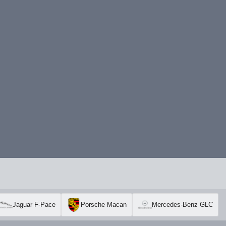
Jaguar F-Pace
Porsche Macan
Mercedes-Benz GLC