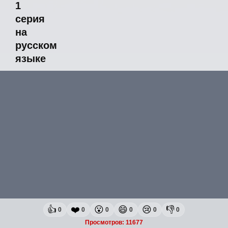
1
серия
на
русском
языке
👍
❤️
😮
😄
😢
👎
0
0
0
0
0
0
Просмотров: 11677