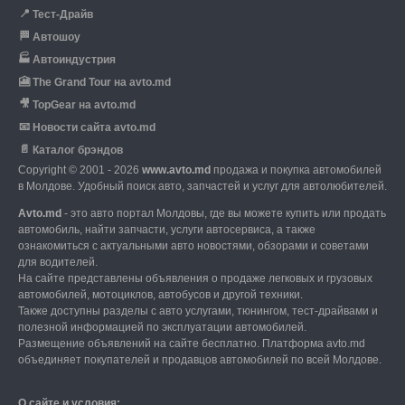
📍
Тест-Драйв
🏁
Автошоу
🏭
Автоиндустрия
🎦
The Grand Tour на avto.md
🎥
TopGear на avto.md
📧
Новости сайта avto.md
📄
Каталог брэндов
Copyright © 2001 - 2026
www.avto.md
продажа и покупка автомобилей
в Молдове. Удобный поиск авто, запчастей и услуг для автолюбителей.
Avto.md
- это авто портал Молдовы, где вы можете купить или продать
автомобиль,
найти запчасти, услуги автосервиса, а также
ознакомиться с актуальными авто новостями,
обзорами и советами
для водителей.
На сайте представлены объявления о продаже легковых и грузовых
автомобилей,
мотоциклов, автобусов и другой техники.
Также доступны разделы с авто услугами,
тюнингом, тест-драйвами и
полезной информацией по эксплуатации автомобилей.
Размещение объявлений на сайте бесплатно.
Платформа avto.md
объединяет покупателей и продавцов автомобилей по всей Молдове.
О сайте и условия: