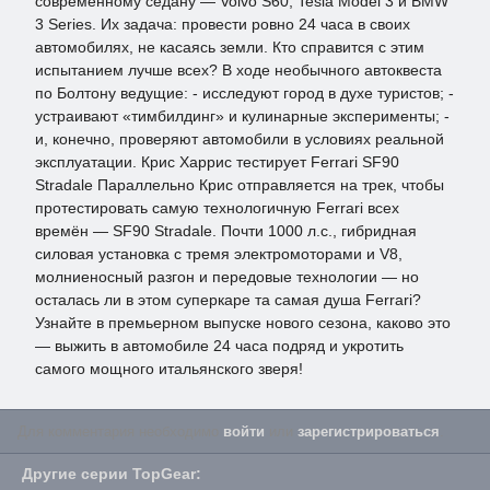
современному седану — Volvo S60, Tesla Model 3 и BMW
3 Series. Их задача: провести ровно 24 часа в своих
автомобилях, не касаясь земли. Кто справится с этим
испытанием лучше всех? В ходе необычного автоквеста
по Болтону ведущие: - исследуют город в духе туристов; -
устраивают «тимбилдинг» и кулинарные эксперименты; -
и, конечно, проверяют автомобили в условиях реальной
эксплуатации. Крис Харрис тестирует Ferrari SF90
Stradale Параллельно Крис отправляется на трек, чтобы
протестировать самую технологичную Ferrari всех
времён — SF90 Stradale. Почти 1000 л.с., гибридная
силовая установка с тремя электромоторами и V8,
молниеносный разгон и передовые технологии — но
осталась ли в этом суперкаре та самая душа Ferrari?
Узнайте в премьерном выпуске нового сезона, каково это
— выжить в автомобиле 24 часа подряд и укротить
самого мощного итальянского зверя!
Для комментария необходимо
войти
или
зарегистрироваться
.
Другие серии
TopGear
: