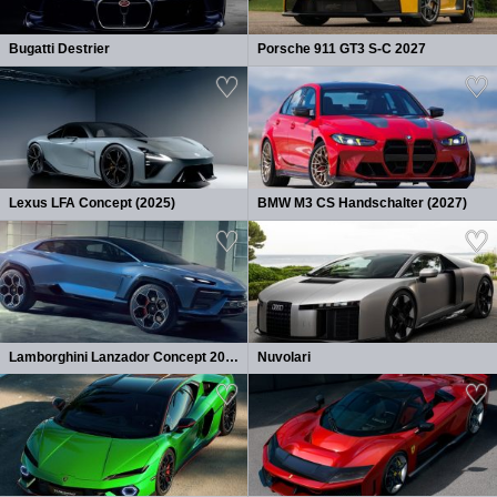
Bugatti Destrier
Porsche 911 GT3 S-C 2027
Lexus LFA Concept (2025)
BMW M3 CS Handschalter (2027)
Lamborghini Lanzador Concept 2026
Nuvolari