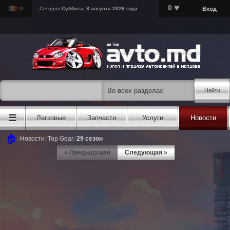
♥
0
Вход
Сегодня
Суббота, 8 августа 2026 года
Найти
☰
Легковые
Запчасти
Услуги
Новости
🏠
/
/
/
Новости
Top Gear
29 сезон
« Предыдущая
Следующая »