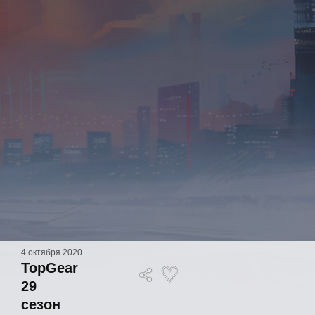
4 октября 2020
TopGear
29
сезон