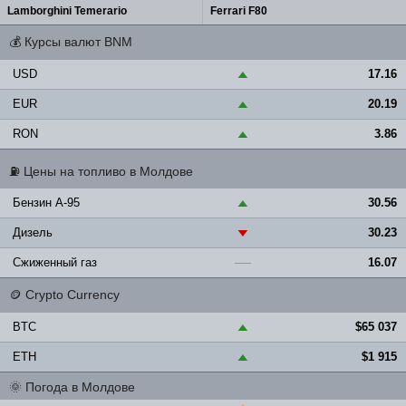
Lamborghini Temerario
Ferrari F80
💰
Курсы валют BNM
USD
17.16
▲
EUR
20.19
▲
RON
3.86
▲
⛽
Цены на топливо в Молдове
Бензин A-95
30.56
▲
Дизель
30.23
▼
Сжиженный газ
16.07
—
🪙
Crypto Currency
BTC
$65 037
▲
ETH
$1 915
▲
🌞
Погода в Молдове