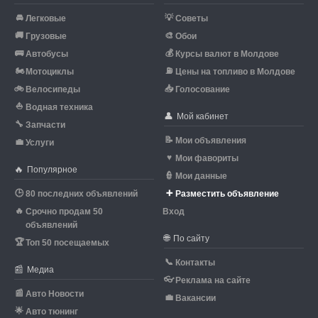
🚘
💡
Легковые
Советы
🚚
🎨
Грузовые
Обои
🚌
💰
Автобусы
Курсы валют в Молдове
🏍
⛽
Мотоциклы
Цены на топливо в Молдове
🚲
📥
Велосипеды
Голосование
⛵
Водная техника
👤
Мой кабинет
🔧
Запчасти
📝
Мои объявления
💼
Услуги
♥
Мои фавориты
🔥
Популярное
👮
Мои данные
🕒
➕
80 последних объявлений
Разместить объявление
🔥
Срочно продам 50
Вход
объявлений
🌐
По сайту
🏆
Топ 50 посещаемых
📞
Контакты
📰
Медиа
👓
Реклама на сайте
📰
Авто Новости
💼
Вакансии
🌟
Авто тюнинг