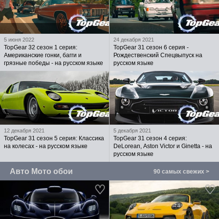
5 июня 2022
24 декабря 2021
TopGear 32 сезон 1 серия:
TopGear 31 сезон 6 серия -
Американские гонки, багги и
Рождественский Спецвыпуск на
грязные победы - на русском языке
русском языке
12 декабря 2021
5 декабря 2021
TopGear 31 сезон 5 серия: Классика
TopGear 31 сезон 4 серия:
на колесах - на русском языке
DeLorean, Aston Victor и Ginetta - на
русском языке
Авто Мото обои
90 самых свежих >