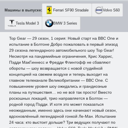
Машины в выпуске:
Ferrari SF90 Stradale
Volvo S60
Tesla Model 3
BMW 3 Series
Top Gear — 29 сезон, 1 серия: Новый старт на BBC One и
испытание в Болтоне Добро пожаловать в первый эпизод
29 сезона легендарного автомобильного шоу Top Gear!
Несмотря на пандемийные ограничения, Крис Харрис,
Пэдди МакГиннесс и Фредди Флинтофф не сбавляют
обороты — шоу возвращается с новой студийной
концепцией на свежем воздухе и теперь выходит на
главном телеканале Великобритании — BBC One. С
повышением уровня шоу ожидались и грандиозные
планы на путешествия… но не всё так просто! Вместо
роскошных локаций, трио направляется в Болтон —
родной город Пэдди. И хотя это может показаться
неожиданным, именно здесь они начинают новый сезон,
вдохновлённый легендарной гонкой Ле-Ман. Испытание
24 часа: кто выстоит дольше? Три ведущих получают по