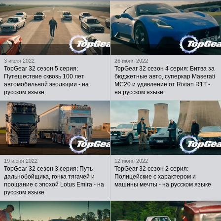
3 июля 2022
26 июня 2022
TopGear 32 сезон 5 серия:
TopGear 32 сезон 4 серия: Битва за
Путешествие сквозь 100 лет
бюджетные авто, суперкар Maserati
автомобильной эволюции - на
MC20 и удивление от Rivian R1T -
русском языке
на русском языке
19 июня 2022
12 июня 2022
TopGear 32 сезон 3 серия: Путь
TopGear 32 сезон 2 серия:
дальнобойщика, гонка тягачей и
Полицейские с характером и
прощание с эпохой Lotus Emira - на
машины мечты - на русском языке
русском языке