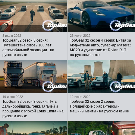
3 июля 2022
26 июня 2022
TopGear 32 сезон 5 серия:
TopGear 32 сезон 4 серия: Битва за
Путешествие сквозь 100 лет
бюджетные авто, суперкар Maserati
автомобильной эволюции - на
MC20 и удивление от Rivian R1T -
русском языке
на русском языке
19 июня 2022
12 июня 2022
TopGear 32 сезон 3 серия: Путь
TopGear 32 сезон 2 серия:
дальнобойщика, гонка тягачей и
Полицейские с характером и
прощание с эпохой Lotus Emira - на
машины мечты - на русском языке
русском языке