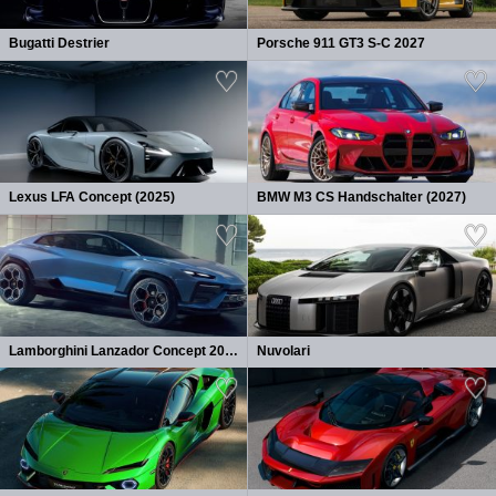
Bugatti Destrier
Porsche 911 GT3 S-C 2027
Lexus LFA Concept (2025)
BMW M3 CS Handschalter (2027)
Lamborghini Lanzador Concept 2026
Nuvolari