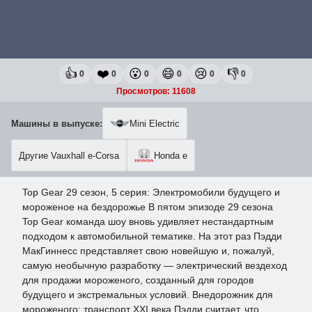
👍
❤️
😮
😄
😢
👎
0
0
0
0
0
0
Просмотров: 11608
Машины в выпуске:
Mini Electric
Другие Vauxhall e-Corsa
Honda e
Top Gear 29 сезон, 5 серия: Электромобили будущего и
мороженое на бездорожье В пятом эпизоде 29 сезона
Top Gear команда шоу вновь удивляет нестандартным
подходом к автомобильной тематике. На этот раз Пэдди
МакГиннесс представляет свою новейшую и, пожалуй,
самую необычную разработку — электрический вездеход
для продажи мороженого, созданный для городов
будущего и экстремальных условий. Внедорожник для
мороженого: транспорт XXI века Пэдди считает, что