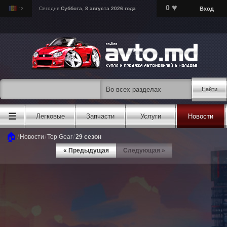
♥
0
Вход
Сегодня
Суббота, 8 августа 2026 года
Найти
☰
Легковые
Запчасти
Услуги
Новости
🏠
/
/
/
Новости
Top Gear
29 сезон
« Предыдущая
Следующая »