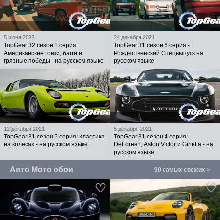
5 июня 2022
24 декабря 2021
TopGear 32 сезон 1 серия:
TopGear 31 сезон 6 серия -
Американские гонки, багги и
Рождественский Спецвыпуск на
грязные победы - на русском языке
русском языке
12 декабря 2021
5 декабря 2021
TopGear 31 сезон 5 серия: Классика
TopGear 31 сезон 4 серия:
на колесах - на русском языке
DeLorean, Aston Victor и Ginetta - на
русском языке
Авто Мото обои
90 самых свежих >