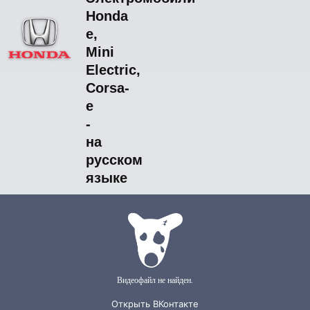
Honda
e,
Mini
Electric,
Corsa-
e
-
на
русском
языке