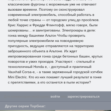
классические фургоны с мороженым уже не отвечают
вызовам времени. Поэтому он сконструировал
современный электромобиль, способный работать в
любой точке страны — от городских улиц до просёлков.
Крис Харрис и Фредди Флинтофф, мягко говоря, были
шокированы… и заинтригованы. Электрокары в деле:
гонка между башнями Альтон Чтобы проверить
популярные электромобили на повседневную
пригодность, ведущие отправляются на территорию
заброшенного объекта в Альтоне. Их ждет
импровизированная гонка среди бетонных башен, крутых
поворотов и узких проездов. Участвуют: - стильный и
технологичный Honda e, - доступный и практичный
Vauxhall Corsa-e, - а также заряженный городской хэтчбек
Mini Electric. Кто из них покажет лучший результат в гонке
с препятствиями, а кто останется в пыли истории?
Для комментария необходимо
войти
или
зарегистрироваться
.
Другие серии
TopGear
: