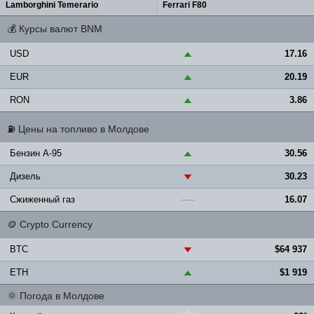
Lamborghini Temerario
Ferrari F80
💰
Курсы валют BNM
USD
17.16
▲
EUR
20.19
▲
RON
3.86
▲
⛽
Цены на топливо в Молдове
Бензин A-95
30.56
▲
Дизель
30.23
▼
Сжиженный газ
16.07
—
🪙
Crypto Currency
BTC
$64 937
▼
ETH
$1 919
▲
🌞
Погода в Молдове