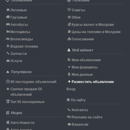
📋
📚
Объявления
Полезные
🚘
💡
Легковые
Советы
🚚
🎨
Грузовые
Обои
🚌
💰
Автобусы
Курсы валют в Молдове
🏍
⛽
Мотоциклы
Цены на топливо в Молдове
🚲
📥
Велосипеды
Голосование
⛵
Водная техника
👤
Мой кабинет
🔧
Запчасти
📝
Мои объявления
💼
Услуги
♥
Мои фавориты
🔥
Популярное
👮
Мои данные
🕒
➕
80 последних объявлений
Разместить объявление
🔥
Срочно продам 50
Вход
объявлений
🌐
По сайту
🏆
Топ 50 посещаемых
📞
Контакты
📰
Медиа
👓
Реклама на сайте
📰
Авто Новости
💼
Вакансии
🌟