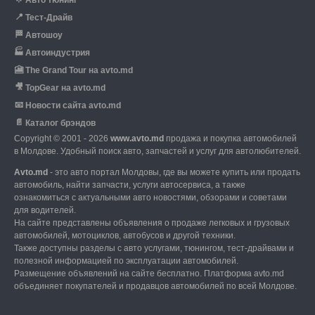
Авто тюнинг
📍
Тест-Драйв
🏁
Автошоу
🏭
Автоиндустрия
🎦
The Grand Tour на avto.md
🎥
TopGear на avto.md
📧
Новости сайта avto.md
📄
Каталог брэндов
Copyright © 2001 - 2026
www.avto.md
продажа и покупка автомобилей
в Молдове. Удобный поиск авто, запчастей и услуг для автолюбителей.
Avto.md
- это авто портал Молдовы, где вы можете купить или продать
автомобиль,
найти запчасти, услуги автосервиса, а также
ознакомиться с актуальными авто новостями,
обзорами и советами
для водителей.
На сайте представлены объявления о продаже легковых и грузовых
автомобилей,
мотоциклов, автобусов и другой техники.
Также доступны разделы с авто услугами,
тюнингом, тест-драйвами и
полезной информацией по эксплуатации автомобилей.
Размещение объявлений на сайте бесплатно.
Платформа avto.md
объединяет покупателей и продавцов автомобилей по всей Молдове.