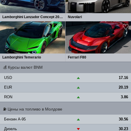
Lamborghini Lanzador Concept 2026
Nuvolari
Lamborghini Temerario
Ferrari F80
💰
Курсы валют BNM
USD
17.16
▲
EUR
20.19
▲
RON
3.86
▲
⛽
Цены на топливо в Молдове
Бензин A-95
30.56
▲
Дизель
30.23
▼