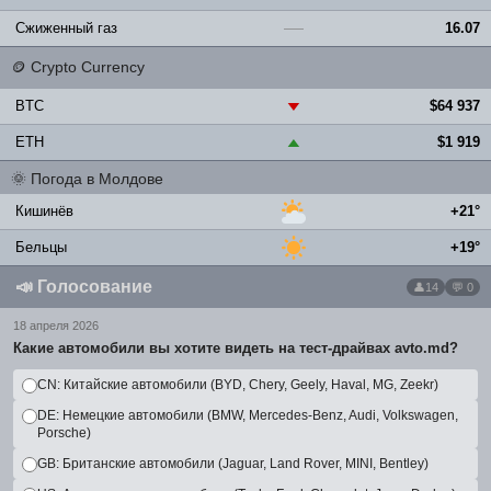
Сжиженный газ
16.07
—
🪙
Crypto Currency
BTC
$64 937
▼
ETH
$1 919
▲
🌞
Погода в Молдове
Кишинёв
+21°
Бельцы
+19°
📣
Голосование
14
💬 0
18 апреля 2026
Какие автомобили вы хотите видеть на тест-драйвах avto.md?
CN: Китайские автомобили (BYD, Chery, Geely, Haval, MG, Zeekr)
DE: Немецкие автомобили (BMW, Mercedes-Benz, Audi, Volkswagen,
Porsche)
GB: Британские автомобили (Jaguar, Land Rover, MINI, Bentley)