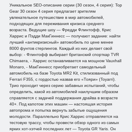
Уникальное SEO-описание серии (30 сезон, 4 серия): Top
Gear 30 сезон 4 серия предлагает зрителям
увлекательное путешествие в мир автомобилей,
подходящих для переживания кризиса среднего
возраста. Ведущие шоу — Фредди Флинтофф, Крис
Харрис и Пэдди МакГиннесс — получают задание: найти
лучший «антикризисный» автомобиль по цене менее
8000 фунтов стерлингов. Каждый из них делает свой
выбор: - Флинтофф выбирает британский спорткар TVR
Chimaera, - Харрис останавливается на мощном Vauxhall
Monaro, - МакГиннесс приобретает самодельный
автомобиль на базе Toyota MR2 Kit, стилизованный под
Ferrari F355, с гордостью назвав его «Тояри» (Toyarri).
Трио проходит через серию забавных испытаний, чтобы
определить, какой из автомобилей наилучшим образом
справляется с задачей поддержания драйва в возрасте
40+. Под капотом этих машин — настоящая история
автопрома и попытка вернуть забытые ощущения
молодости. Параллельно Крис Харрис отправляется на
тестовую трассу, чтобы провести обзор одного из самых
ярких хот-хэтчей последних лет — Toyota GR Yaris. Он