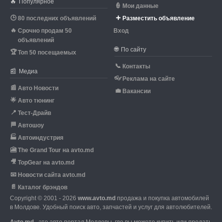
🔥
Популярное
👮
Мои данные
🕒
➕
80 последних объявлений
Разместить объявление
🔥
Срочно продам 50
Вход
объявлений
🌐
По сайту
🏆
Топ 50 посещаемых
📞
Контакты
📰
Медиа
👓
Реклама на сайте
📰
Авто Новости
💼
Вакансии
🌟
Авто тюнинг
📍
Тест-Драйв
🏁
Автошоу
🏭
Автоиндустрия
🎦
The Grand Tour на avto.md
🎥
TopGear на avto.md
📧
Новости сайта avto.md
📄
Каталог брэндов
Copyright © 2001 - 2026
www.avto.md
продажа и покупка автомобилей
в Молдове. Удобный поиск авто, запчастей и услуг для автолюбителей.