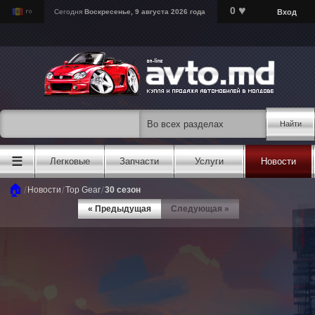
♥
0
Вход
Сегодня
Воскресенье, 9 августа 2026 года
Найти
☰
Легковые
Запчасти
Услуги
Новости
🏠
/
/
/
Новости
Top Gear
30 сезон
« Предыдущая
Следующая »