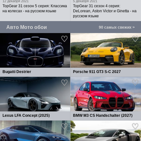
12 декабря 2021
5 декабря 2021
TopGear 31 сезон 5 серия: Классика
TopGear 31 сезон 4 серия:
на колесах - на русском языке
DeLorean, Aston Victor и Ginetta - на
русском языке
Авто Мото обои
90 самых свежих >
Bugatti Destrier
Porsche 911 GT3 S-C 2027
Lexus LFA Concept (2025)
BMW M3 CS Handschalter (2027)