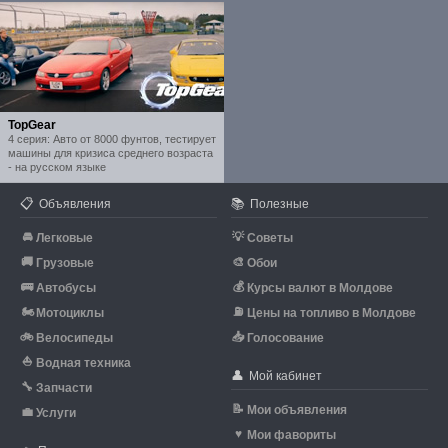
TopGear
4 серия: Авто от 8000 фунтов, тестирует
машины для кризиса среднего возраста
- на русском языке
📋
📚
Объявления
Полезные
🚘
💡
Легковые
Советы
🚚
🎨
Грузовые
Обои
🚌
💰
Автобусы
Курсы валют в Молдове
🏍
⛽
Мотоциклы
Цены на топливо в Молдове
🚲
📥
Велосипеды
Голосование
⛵
Водная техника
👤
Мой кабинет
🔧
Запчасти
📝
Мои объявления
💼
Услуги
♥
Мои фавориты