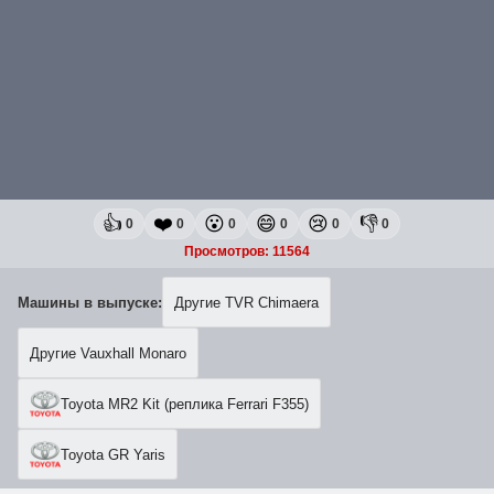
👍
❤️
😮
😄
😢
👎
0
0
0
0
0
0
Просмотров: 11564
Машины в выпуске:
Другие TVR Chimaera
Другие Vauxhall Monaro
Toyota MR2 Kit (реплика Ferrari F355)
Toyota GR Yaris