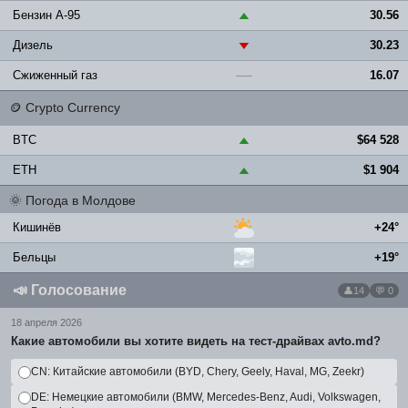
Бензин A-95
30.56
▲
Дизель
30.23
▼
Сжиженный газ
16.07
—
🪙
Crypto Currency
BTC
$64 528
▲
ETH
$1 904
▲
🌞
Погода в Молдове
Кишинёв
+24°
Бельцы
+19°
📣
Голосование
14
💬 0
18 апреля 2026
Какие автомобили вы хотите видеть на тест-драйвах avto.md?
CN: Китайские автомобили (BYD, Chery, Geely, Haval, MG, Zeekr)
DE: Немецкие автомобили (BMW, Mercedes-Benz, Audi, Volkswagen,