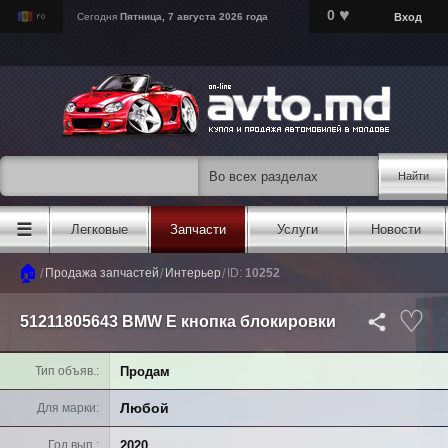
♥
0
Вход
Сегодня
Пятница, 7 августа 2026 года
Найти
☰
Легковые
Запчасти
Услуги
Новости
🏠
/
/
/
Продажа запчастей
Интерьер
ID:
10252
51211805643 BMW E кнопка блокировки
Продам
Тип объяв.
Любой
Для марки
2020
Год вып.