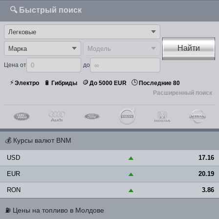
🔍 Быстрый поиск
Найти
Цена от
до
⚡
🪙
🕒
🔋
Электро
Гибриды
До 5000 EUR
Последние 80
Расширенный поиск
💰
Курсы валют BNM
USD
17.16
▲
EUR
20.19
▲
RON
3.86
▲
⛽
Цены на топливо в Молдове