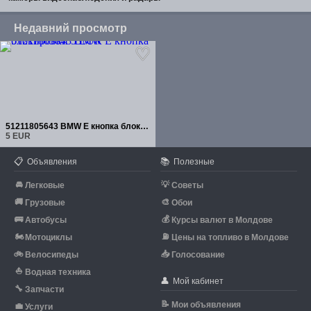
Недавний просмотр
51211805643 BMW E кнопка блокировки
5 EUR
📋
📚
Объявления
Полезные
🚘
💡
Легковые
Советы
🚚
🎨
Грузовые
Обои
🚌
💰
Автобусы
Курсы валют в Молдове
🏍
⛽
Мотоциклы
Цены на топливо в Молдове
🚲
📥
Велосипеды
Голосование
⛵
Водная техника
👤
Мой кабинет
🔧
Запчасти
📝
Мои объявления
💼
Услуги