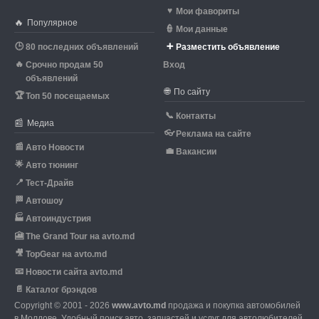
♥
Мои фавориты
🔥
Популярное
👮
Мои данные
🕒
➕
80 последних объявлений
Разместить объявление
🔥
Срочно продам 50
Вход
объявлений
🌐
По сайту
🏆
Топ 50 посещаемых
📞
Контакты
📰
Медиа
👓
Реклама на сайте
📰
Авто Новости
💼
Вакансии
🌟
Авто тюнинг
📍
Тест-Драйв
🏁
Автошоу
🏭
Автоиндустрия
🎦
The Grand Tour на avto.md
🎥
TopGear на avto.md
📧
Новости сайта avto.md
📄
Каталог брэндов
Copyright © 2001 - 2026
www.avto.md
продажа и покупка автомобилей
в Молдове. Удобный поиск авто, запчастей и услуг для автолюбителей.