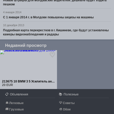
Новые штрафы для молдавских водителей: дешевле будет ходить
пешком
4 января 2014
С 1 января 2014 г. в Молдове повышены акцизы на машины
10 декабря 2013
Подробная карта перекрестков в г. Кишиневе, где будут установлены
камеры видеонаблюдения и радары
Недавний просмотр
213675 10 BMW 3 5 Усилитель антенны для 2006-2011 F10
20 EUR
📋
📚
Объявления
Полезные
🚘
💡
Легковые
Советы
🚚
🎨
Грузовые
Обои