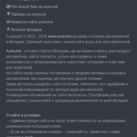
🎦
The Grand Tour на avto.md
🎥
TopGear на avto.md
📧
Новости сайта avto.md
📄
Каталог брэндов
Copyright © 2001 - 2026
www.avto.md
продажа и покупка автомобилей
в Молдове. Удобный поиск авто, запчастей и услуг для автолюбителей.
Avto.md
- это авто портал Молдовы, где вы можете купить или продать
автомобиль,
найти запчасти, услуги автосервиса, а также
ознакомиться с актуальными авто новостями,
обзорами и советами
для водителей.
На сайте представлены объявления о продаже легковых и грузовых
автомобилей,
мотоциклов, автобусов и другой техники.
Также доступны разделы с авто услугами,
тюнингом, тест-драйвами и
полезной информацией по эксплуатации автомобилей.
Размещение объявлений на сайте бесплатно.
Платформа avto.md
объединяет покупателей и продавцов автомобилей по всей Молдове.
О сайте и условия:
–
Администрация сайта не несет ответственности за информацию,
размещенную пользователями.
–
Если вы обнаружили ошибку — пожалуйста, свяжитесь с нами
,