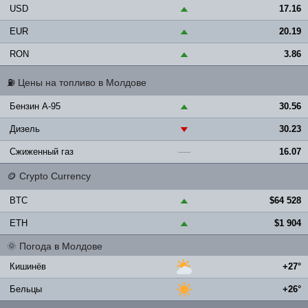
USD
17.16
▲
EUR
20.19
▲
RON
3.86
▲
⛽
Цены на топливо в Молдове
Бензин A-95
30.56
▲
Дизель
30.23
▼
Сжиженный газ
16.07
—
🪙
Crypto Currency
BTC
$64 528
▲
ETH
$1 904
▲
🌞
Погода в Молдове
Кишинёв
+27°
Бельцы
+26°