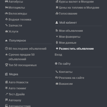
🚌
💰
Автобусы
Курсы валют в Молдове
🏍
⛽
Мотоциклы
Цены на топливо в Молдове
🚲
📥
Велосипеды
Голосование
⛵
Водная техника
👤
Мой кабинет
🔧
Запчасти
📝
Мои объявления
💼
Услуги
♥
Мои фавориты
🔥
Популярное
👮
Мои данные
🕒
➕
80 последних объявлений
Разместить объявление
🔥
Срочно продам 50
Вход
объявлений
🌐
По сайту
🏆
Топ 50 посещаемых
📞
Контакты
📰
Медиа
👓
Реклама на сайте
📰
Авто Новости
💼
Вакансии
🌟
Авто тюнинг
📍
Тест-Драйв
🏁
Автошоу
🏭
Автоиндустрия