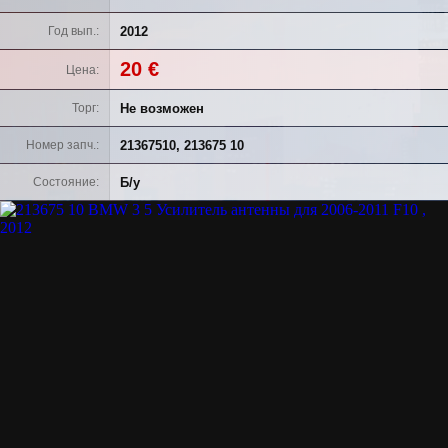
2012
Год вып.
20 €
Цена
Не возможен
Торг
21367510, 213675 10
Номер запч.
Б/у
Состояние