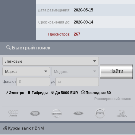
2026-05-15
Дата размещения:
2026-09-14
Срок хранения до:
267
Просмотров:
🔍 Быстрый поиск
Найти
Цена от
до
⚡
🪙
🕒
🔋
Электро
Гибриды
До 5000 EUR
Последние 80
Расширенный поиск
💰
Курсы валют BNM